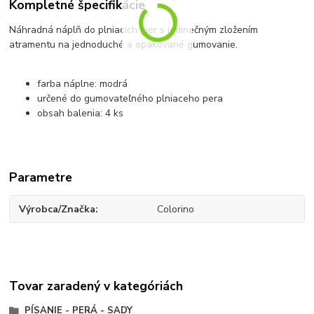
Kompletné špecifikácie
Náhradná náplň do plniacich pier s jedinečným zložením
atramentu na jednoduché a opakované gumovanie.
farba náplne: modrá
určené do gumovateľného plniaceho pera
obsah balenia: 4 ks
Parametre
Výrobca/Značka
Colorino
Tovar zaradený v kategóriách
PÍSANIE - PERÁ - SADY