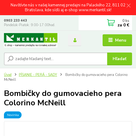
Navštívte nás v našej kamennej predajni na Palackého 22, 811 02
Bratislava, kde sídli aj e-shop www.merkantil.sk!
0
ks
0903 233 443
za
0 €
Pondelok-Piatok: 9.00-17.00hod.
Menu
Hľadať
Úvod
PÍSANIE - PERÁ - SADY
Bombičky do gumovacieho pera Colorino
McNeill
Bombičky do gumovacieho pera
Colorino McNeill
Novinka