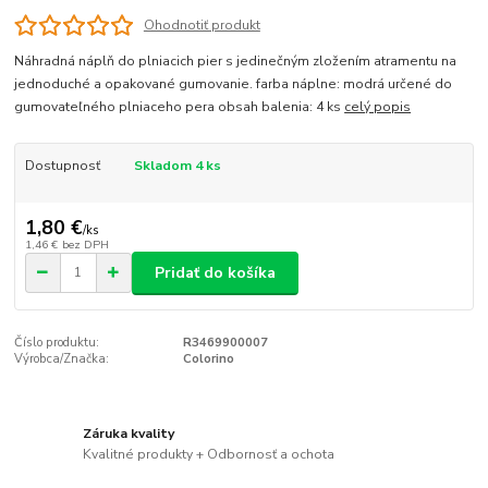
Ohodnotiť produkt
Náhradná náplň do plniacich pier s jedinečným zložením atramentu na
jednoduché a opakované gumovanie. farba náplne: modrá určené do
gumovateľného plniaceho pera obsah balenia: 4 ks
celý popis
Dostupnosť
Skladom 4 ks
1,80 €
/
ks
1,46 €
bez DPH
Pridať do košíka
Číslo produktu:
R3469900007
Výrobca/Značka:
Colorino
Záruka kvality
Kvalitné produkty + Odbornosť a ochota