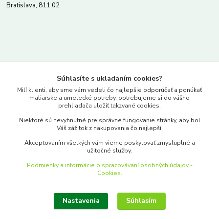
Bratislava, 811 02
Kontakty
Súhlasíte s ukladaním cookies?
www.merkantil.sk
Milí klienti, aby sme vám vedeli čo najlepšie odporúčať a ponúkať
maliarske a umelecké potreby, potrebujeme si do vášho
prehliadača uložiť takzvané cookies.
0903 233 443
Niektoré sú nevyhnutné pre správne fungovanie stránky, aby bol
Pondelok-Piatok: 9.00-17.00hod.
Váš zážitok z nakupovania čo najlepší.
objednavky@merkantil-obchod.sk
Akceptovaním všetkých vám vieme poskytovať zmysluplné a
užitočné služby.
Podmienky a informácie o spracovávaní osobných údajov -
Cookies.
Nastavenia
Súhlasím
Upraviť zber cookies.