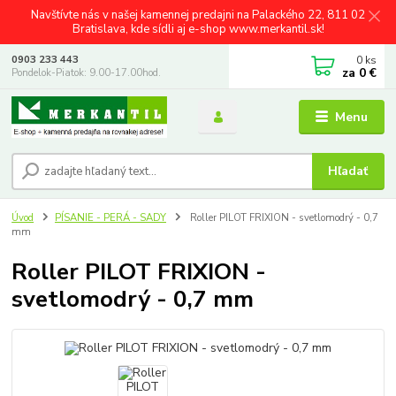
Navštívte nás v našej kamennej predajni na Palackého 22, 811 02
Bratislava, kde sídli aj e-shop www.merkantil.sk!
0
ks
0903 233 443
za
0 €
Pondelok-Piatok: 9.00-17.00hod.
Menu
Hľadať
Úvod
PÍSANIE - PERÁ - SADY
Roller PILOT FRIXION - svetlomodrý - 0,7
mm
Roller PILOT FRIXION -
svetlomodrý - 0,7 mm