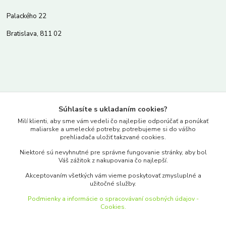
Palackého 22
Bratislava, 811 02
Kontakty
Súhlasíte s ukladaním cookies?
www.merkantil.sk
Milí klienti, aby sme vám vedeli čo najlepšie odporúčať a ponúkať
maliarske a umelecké potreby, potrebujeme si do vášho
prehliadača uložiť takzvané cookies.
0903 233 443
Niektoré sú nevyhnutné pre správne fungovanie stránky, aby bol
Pondelok-Piatok: 9.00-17.00hod.
Váš zážitok z nakupovania čo najlepší.
objednavky@merkantil-obchod.sk
Akceptovaním všetkých vám vieme poskytovať zmysluplné a
užitočné služby.
Podmienky a informácie o spracovávaní osobných údajov -
Cookies.