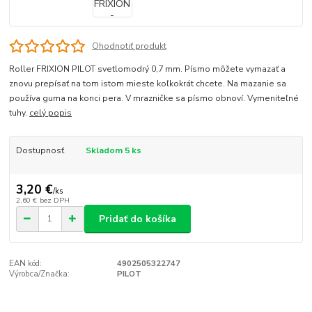
Ohodnotiť produkt
Roller FRIXION PILOT svetlomodrý 0,7 mm. Písmo môžete vymazať a
znovu prepísať na tom istom mieste koľkokrát chcete. Na mazanie sa
používa guma na konci pera. V mrazničke sa písmo obnoví. Vymeniteľné
tuhy.
celý popis
Dostupnosť
Skladom 5 ks
3,20 €
/
ks
2,60 €
bez DPH
Pridať do košíka
EAN kód:
4902505322747
Výrobca/Značka:
PILOT