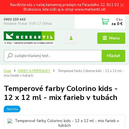
Navštívte nás v našej kamennej predajni na Palackého 22, 811 02
Bratislava, kde sídli aj e-shop www.merkantil.sk!
0
ks
0903 233 443
za
0 €
Pondelok-Piatok: 9.00-17.00hod.
Menu
Hľadať
Úvod
FARBY A PRÍPRAVKY
Temperové farby Colorino kids - 12 x 12 ml -
mix farieb v tubách
Temperové farby Colorino kids -
12 x 12 ml - mix farieb v tubách
Novinka