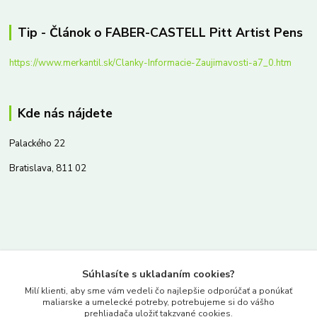
Tip - Článok o FABER-CASTELL Pitt Artist Pens
https://www.merkantil.sk/Clanky-Informacie-Zaujimavosti-a7_0.htm
Kde nás nájdete
Palackého 22
Bratislava, 811 02
Kontakty
Súhlasíte s ukladaním cookies?
www.merkantil.sk
Milí klienti, aby sme vám vedeli čo najlepšie odporúčať a ponúkať
maliarske a umelecké potreby, potrebujeme si do vášho
prehliadača uložiť takzvané cookies.