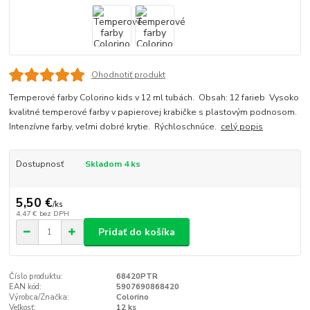
Ohodnotiť produkt
Temperové farby Colorino kids v 12 ml tubách. Obsah: 12 farieb Vysoko
kvalitné temperové farby v papierovej krabičke s plastovým podnosom.
Intenzívne farby, veľmi dobré krytie. Rýchloschnúce.
celý popis
Dostupnosť
Skladom 4 ks
5,50 €
/
ks
4,47 €
bez DPH
Pridať do košíka
Číslo produktu:
68420PTR
EAN kód:
5907690868420
Výrobca/Značka:
Colorino
Veľkosť:
12 ks