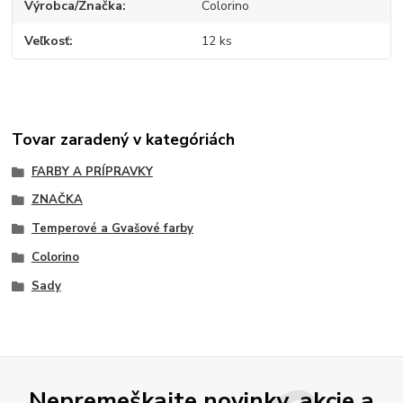
Výrobca/Značka
Colorino
Veľkosť
12 ks
Tovar zaradený v kategóriách
FARBY A PRÍPRAVKY
ZNAČKA
Temperové a Gvašové farby
Colorino
Sady
Nepremeškajte novinky, akcie a