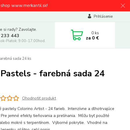
e-shop www.merkantil.sk!
Prihlásenie
e si rady? Zavolajte.
0
ks
 233 443
za
0 €
ok-Piatok: 9.00-17.00hod.
 farebná sada 24 ks
 Pastels - farebná sada 24
Ohodnotiť produkt
 pastely Colorino Artist - 24 farieb. Intenzívne a dlhotrvajúce
 Pre jemné efekty tieňovania a prelínania. Môžu byť použité
alebo mokré s terpentínom. Výborné pokrytie. Vhodné na
, lepenku, plátno.
celý popis