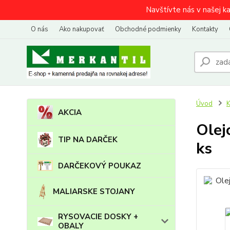
Navštívte nás v našej k
O nás
Ako nakupovať
Obchodné podmienky
Kontakty
Úvod
AKCIA
Olej
TIP NA DARČEK
ks
DARČEKOVÝ POUKAZ
MALIARSKE STOJANY
RYSOVACIE DOSKY +
OBALY