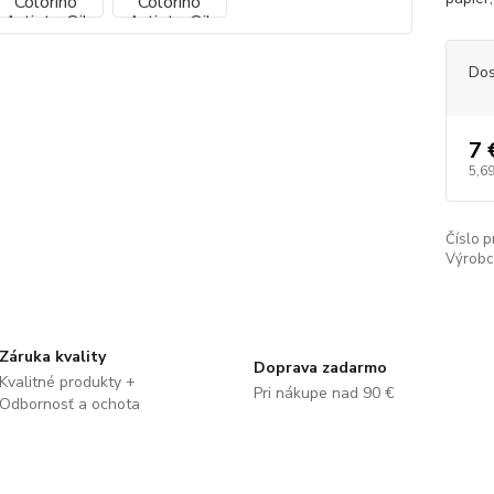
Dos
7 
5,69
Číslo p
Výrobc
Záruka kvality
Doprava zadarmo
Kvalitné produkty +
Pri nákupe nad 90 €
Odbornosť a ochota