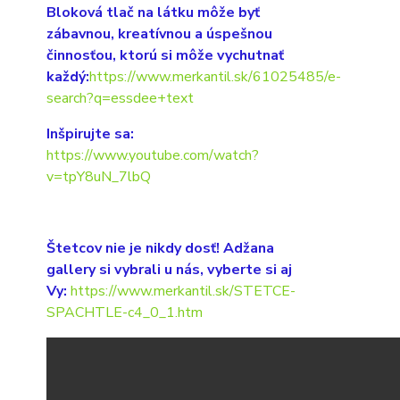
Bloková tlač na látku môže byť
zábavnou, kreatívnou a úspešnou
činnosťou, ktorú si môže vychutnať
každý:
https://www.merkantil.sk/61025485/e-
search?q=essdee+text
Inšpirujte sa:
https://www.youtube.com/watch?
v=tpY8uN_7lbQ
Štetcov nie je nikdy dosť! Adžana
gallery si vybrali u nás, vyberte si aj
Vy:
https://www.merkantil.sk/STETCE-
SPACHTLE-c4_0_1.htm