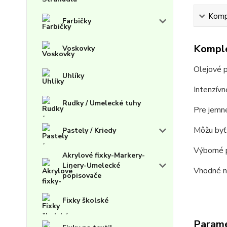
Kompl
Farbičky
Komple
Voskovky
Olejové p
Uhlíky
Intenzívn
Rudky / Umelecké tuhy
Pre jemné
Môžu byť
Pastely / Kriedy
Výborné 
Akrylové fixky-Markery-
Linery-Umelecké
Vhodné na
popisovače
Fixky školské
Param