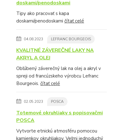
doskami/penodoskami
Tipy ako pracovať s kapa
doskami/penodoskami
čítať celé
04.08.2023
LEFRANC BOURGEOIS
KVALITNÉ ZÁVEREČNÉ LAKY NA
AKRYL A OLEJ
Obľúbený záverečný lak na olej a akryl v
spreji od francúzskeho výrobcu Lefranc
Bourgeois.
čítať celé
02.05.2023
POSCA
Totemové okruhliaky s popisovačmi
POSCA
Vytvorte etnickú atmosféru pomocou
kamienkov okruhliakov. Veľmi jednoduchý