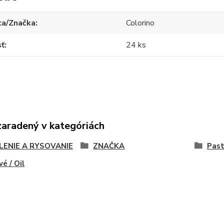
ca/Značka
Colorino
sť
24 ks
zaradený v kategóriách
LENIE A RYSOVANIE
ZNAČKA
Past
vé / Oil