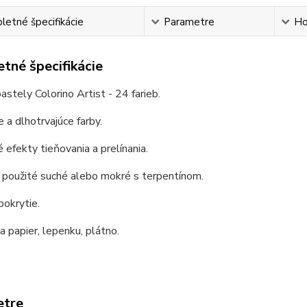
etné špecifikácie
Parametre
Ho
tné špecifikácie
astely Colorino Artist - 24 farieb.
e a dlhotrvajúce farby.
 efekty tieňovania a prelínania.
 použité suché alebo mokré s terpentínom.
pokrytie.
 papier, lepenku, plátno.
etre