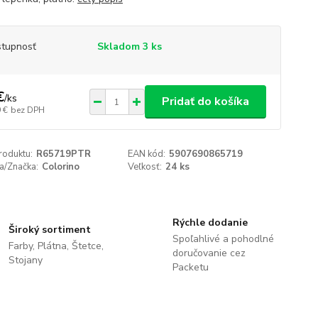
tupnosť
Skladom 3 ks
€
/
ks
Pridať do košíka
 €
bez DPH
roduktu:
R65719PTR
EAN kód:
5907690865719
a/Značka:
Colorino
Veľkosť:
24 ks
Rýchle dodanie
Široký sortiment
Spoľahlivé a pohodlné
Farby, Plátna, Štetce,
doručovanie cez
Stojany
Packetu