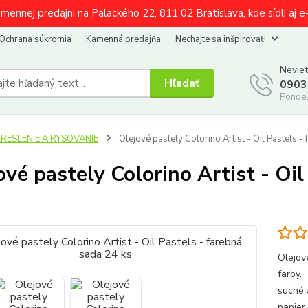
amennej predajni na Palackého 22, 811 02 Bratislava, kde sídli aj 
Ochrana súkromia
Kamenná predajňa
Nechajte sa inšpirovať!
Neviet
Hľadať
0903
Pondel
KRESLENIE A RYSOVANIE
Olejové pastely Colorino Artist - Oil Pastels -
ové pastely Colorino Artist - Oil
Olejové
farby.
suché 
papier