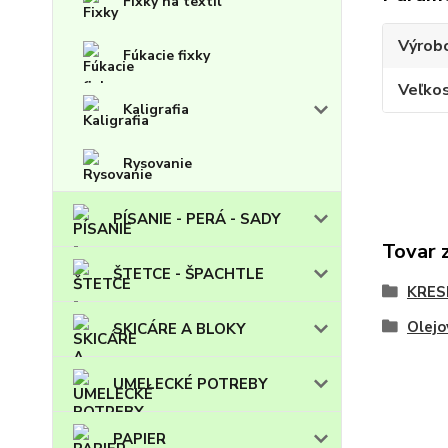
Fixky na textil
Výrob
Fúkacie fixky
Veľko
Kaligrafia
Rysovanie
PÍSANIE - PERÁ - SADY
Tovar 
ŠTETCE - ŠPACHTLE
KRES
Olejo
SKICÁRE A BLOKY
UMELECKÉ POTREBY
PAPIER