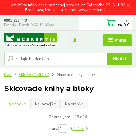
Navštívte nás v našej kamennej predajni na Palackého 22, 811 02
Bratislava, kde sídli aj e-shop www.merkantil.sk!
0
ks
0903 233 443
za
0 €
Pondelok-Piatok: 9.00-17.00hod.
Menu
Hľadať
Úvod
SKICÁRE A BLOKY
Skicovacie knihy a bloky
Skicovacie knihy a bloky
Najnovšie
Najlacnejšie
Najdrahšie
Zobrazujem 1-15 z 36
strana
z 3
ďalšie