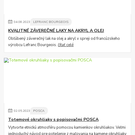
04
.
08
.
2023
LEFRANC BOURGEOIS
KVALITNÉ ZÁVEREČNÉ LAKY NA AKRYL A OLEJ
Obľúbený záverečný lak na olej a akryl v spreji od francúzskeho
výrobcu Lefranc Bourgeois.
čítať celé
02
.
05
.
2023
POSCA
Totemové okruhliaky s popisovačmi POSCA
Vytvorte etnickú atmosféru pomocou kamienkov okruhliakov. Veľmi
jednoduchý návod pre potešenie z maľovania na kamene okruhliaky