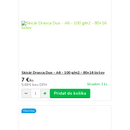
Skicár Drasca Duo - A6 - 100 g/m2 - 80+16 listov
7 €
/
ks
Skladom 3 ks
5,69 €
bez DPH
Pridať do košíka
Novinka