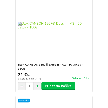
Blok CANSON 1557® Dessin - A2 - 30 listov -
180G
21 €
/
ks
Skladom 1 ks
17,07 €
bez DPH
Pridať do košíka
Novinka