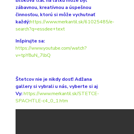
Bloková tlač na látku môže byť
zábavnou, kreatívnou a úspešnou
činnosťou, ktorú si môže vychutnať
každý:
https://www.merkantil.sk/61025485/e-
search?q=essdee+text
Inšpirujte sa:
https://www.youtube.com/watch?
v=tpY8uN_7lbQ
Štetcov nie je nikdy dosť! Adžana
gallery si vybrali u nás, vyberte si aj
Vy:
https://www.merkantil.sk/STETCE-
SPACHTLE-c4_0_1.htm