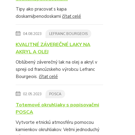
Tipy ako pracovať s kapa
doskami/penodoskami
čítať celé
04.08.2023
LEFRANC BOURGEOIS
KVALITNÉ ZÁVEREČNÉ LAKY NA
AKRYL A OLEJ
Obľúbený záverečný lak na olej a akryl v
spreji od francúzskeho výrobcu Lefranc
Bourgeois.
čítať celé
02.05.2023
POSCA
Totemové okruhliaky s popisovačmi
POSCA
Vytvorte etnickú atmosféru pomocou
kamienkov okruhliakov. Veľmi jednoduchý