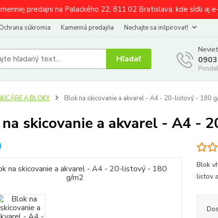
amennej predajni na Palackého 22, 811 02 Bratislava, kde sídli aj 
Ochrana súkromia
Kamenná predajňa
Nechajte sa inšpirovať!
Neviet
Hľadať
0903
Pondel
SKICÁRE A BLOKY
Blok na skicovanie a akvarel - A4 - 20-listový - 180 
 na skicovanie a akvarel - A4 - 
Blok v
listov
Dos