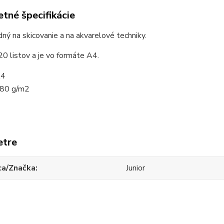
tné špecifikácie
ný na skicovanie a na akvarelové techniky.
0 listov a je vo formáte A4.
4
80 g/m2
etre
ca/Značka
Junior