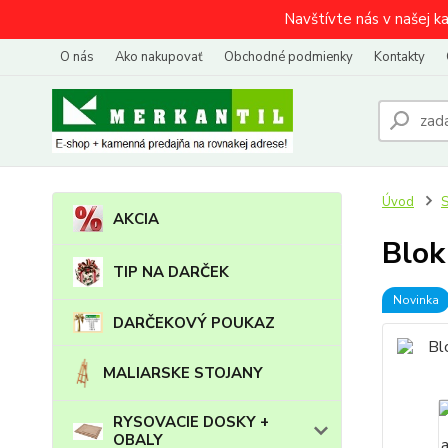
Navštívte nás v našej k
O nás
Ako nakupovať
Obchodné podmienky
Kontakty
Úvod
AKCIA
Blok
TIP NA DARČEK
Novinka
DARČEKOVÝ POUKAZ
MALIARSKE STOJANY
RYSOVACIE DOSKY +
OBALY