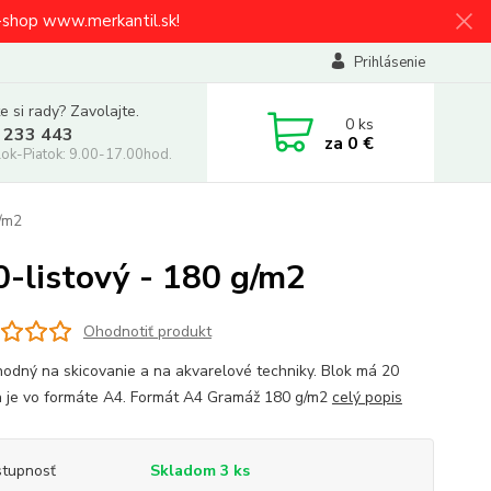
e-shop www.merkantil.sk!
Prihlásenie
e si rady? Zavolajte.
0
ks
 233 443
za
0 €
ok-Piatok: 9.00-17.00hod.
g/m2
20-listový - 180 g/m2
Ohodnotiť produkt
hodný na skicovanie a na akvarelové techniky. Blok má 20
 a je vo formáte A4. Formát A4 Gramáž 180 g/m2
celý popis
tupnosť
Skladom 3 ks