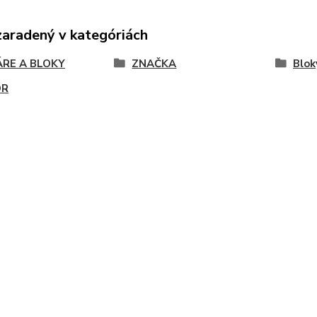
zaradený v kategóriách
ÁRE A BLOKY
ZNAČKA
Blok
OR