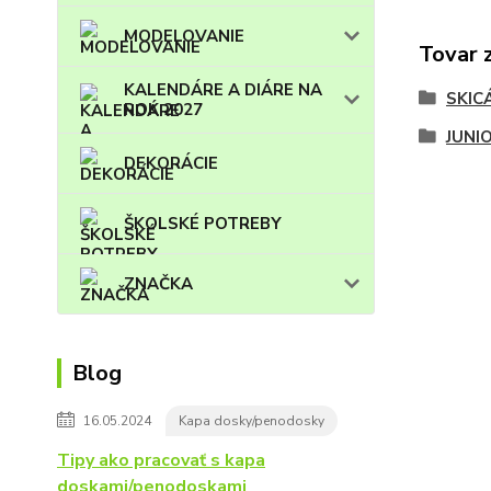
MODELOVANIE
Tovar 
KALENDÁRE A DIÁRE NA
SKIC
ROK 2027
JUNI
DEKORÁCIE
ŠKOLSKÉ POTREBY
ZNAČKA
Blog
16.05.2024
Kapa dosky/penodosky
Tipy ako pracovať s kapa
doskami/penodoskami