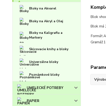
Komple
Bloky na Akvarel
Blok vhod
Bloky na Akryl a Olej
Blok má 2
Bloky na Kaligrafiu a
Formát
A
Markery
Gramáž
1
Skicovacie knihy a bloky
Univerzálne bloky
Param
Poznámkové bloky
Výrob
UMELECKÉ POTREBY
PAPIER