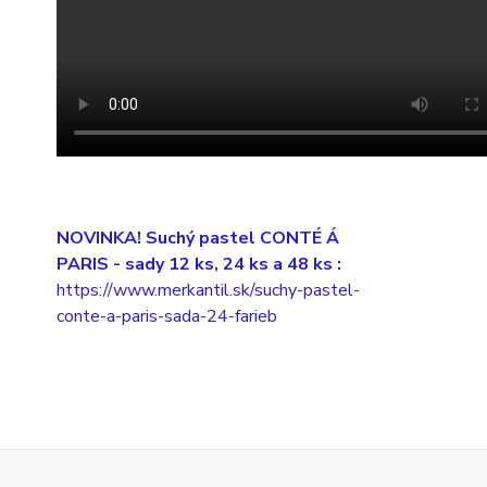
NOVINKA! Suchý pastel CONTÉ Á
PARIS
- sady 12 ks, 24 ks a 48 ks :
https://www.merkantil.sk/suchy-pastel-
conte-a-paris-sada-24-farieb