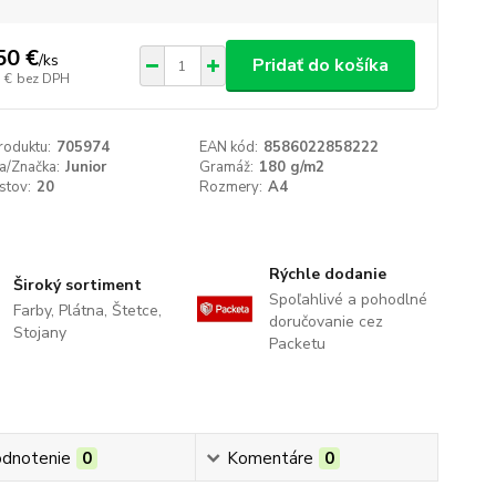
50 €
/
ks
Pridať do košíka
 €
bez DPH
roduktu:
705974
EAN kód:
8586022858222
a/Značka:
Junior
Gramáž:
180 g/m2
istov:
20
Rozmery:
A4
Rýchle dodanie
Široký sortiment
Spoľahlivé a pohodlné
Farby, Plátna, Štetce,
doručovanie cez
Stojany
Packetu
dnotenie
0
Komentáre
0