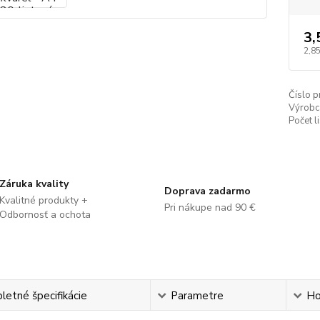
3,
2,85
Číslo p
Výrobc
Počet l
Záruka kvality
Doprava zadarmo
Kvalitné produkty +
Pri nákupe nad 90 €
Odbornosť a ochota
etné špecifikácie
Parametre
Ho