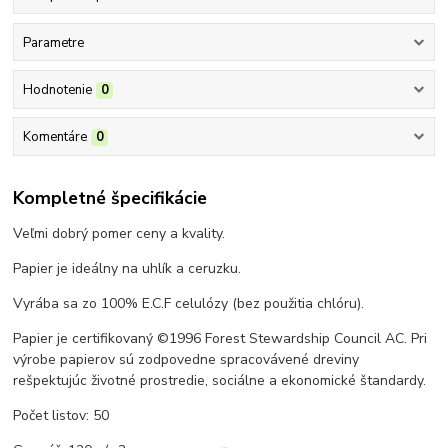
Parametre
Hodnotenie
0
Komentáre
0
Kompletné špecifikácie
Veľmi dobrý pomer ceny a kvality.
Papier je ideálny na uhlík a ceruzku.
Vyrába sa zo 100% E.C.F celulózy (bez použitia chlóru).
Papier je certifikovaný
©
1996
Forest
Stewardship
Council
AC. Pri
výrobe papierov sú zodpovedne
spracovávené dreviny
rešpektujúc životné prostredie, sociálne a ekonomické štandardy.
Počet listov: 50