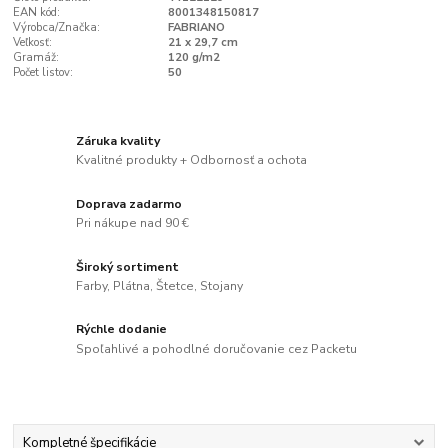
EAN kód:
8001348150817
Výrobca/Značka:
FABRIANO
Veľkosť:
21 x 29,7 cm
Gramáž:
120 g/m2
Počet listov:
50
Záruka kvality
Kvalitné produkty + Odbornosť a ochota
Doprava zadarmo
Pri nákupe nad 90 €
Široký sortiment
Farby, Plátna, Štetce, Stojany
Rýchle dodanie
Spoľahlivé a pohodlné doručovanie cez Packetu
Kompletné špecifikácie