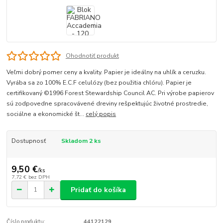
Ohodnotiť produkt
Veľmi dobrý pomer ceny a kvality. Papier je ideálny na uhlík a ceruzku.
Vyrába sa zo 100% E.C.F celulózy (bez použitia chlóru). Papier je
certifikovaný ©1996 Forest Stewardship Council AC. Pri výrobe papierov
sú zodpovedne spracovávené dreviny rešpektujúc životné prostredie,
sociálne a ekonomické št...
celý popis
Dostupnosť
Skladom 2 ks
9,50 €
/
ks
7,72 €
bez DPH
Pridať do košíka
Číslo produktu:
44122129