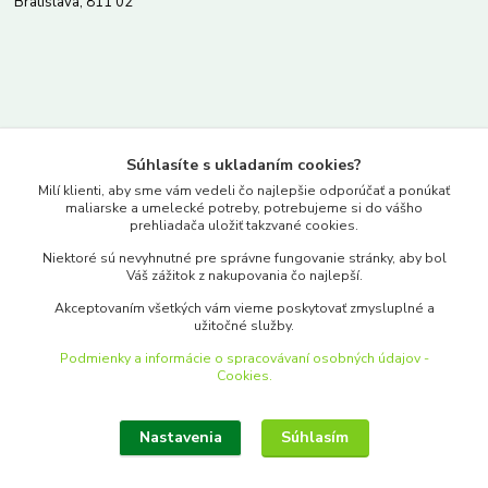
Bratislava, 811 02
Kontakty
Súhlasíte s ukladaním cookies?
www.merkantil.sk
Milí klienti, aby sme vám vedeli čo najlepšie odporúčať a ponúkať
maliarske a umelecké potreby, potrebujeme si do vášho
prehliadača uložiť takzvané cookies.
0903 233 443
Niektoré sú nevyhnutné pre správne fungovanie stránky, aby bol
Pondelok-Piatok: 9.00-17.00hod.
Váš zážitok z nakupovania čo najlepší.
objednavky@merkantil-obchod.sk
Akceptovaním všetkých vám vieme poskytovať zmysluplné a
užitočné služby.
Podmienky a informácie o spracovávaní osobných údajov -
Cookies.
Nastavenia
Súhlasím
Upraviť zber cookies.