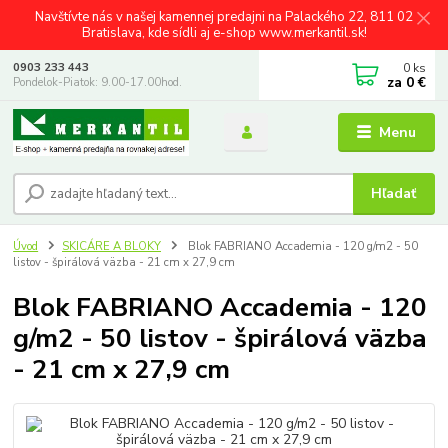
Navštívte nás v našej kamennej predajni na Palackého 22, 811 02
Bratislava, kde sídli aj e-shop www.merkantil.sk!
0
ks
0903 233 443
za
0 €
Pondelok-Piatok: 9.00-17.00hod.
Menu
Hľadať
Úvod
SKICÁRE A BLOKY
Blok FABRIANO Accademia - 120 g/m2 - 50
listov - špirálová väzba - 21 cm x 27,9 cm
Blok FABRIANO Accademia - 120
g/m2 - 50 listov - špirálová väzba
- 21 cm x 27,9 cm