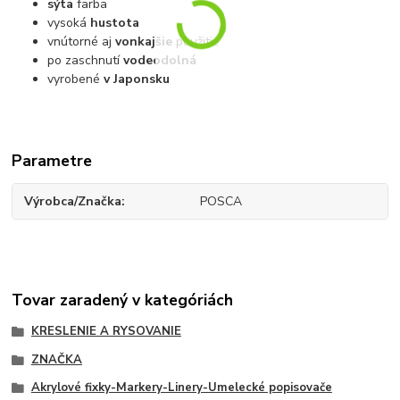
sýta
farba
vysoká
hustota
vnútorné aj
vonkajšie
použitie
po zaschnutí
vodeodolná
vyrobené
v Japonsku
Parametre
Výrobca/Značka
POSCA
Tovar zaradený v kategóriách
KRESLENIE A RYSOVANIE
ZNAČKA
Akrylové fixky-Markery-Linery-Umelecké popisovače