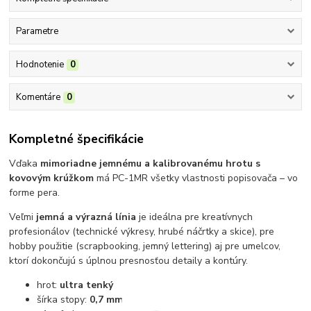
Parametre
Hodnotenie
0
Komentáre
0
Kompletné špecifikácie
Vďaka
mimoriadne jemnému a kalibrovanému hrotu s
kovovým krúžkom
má PC-1MR všetky vlastnosti popisovača – vo
forme pera.
Veľmi
jemná a výrazná línia
je ideálna pre kreatívnych
profesionálov (technické výkresy, hrubé náčrtky a skice), pre
hobby použitie (scrapbooking, jemný lettering) aj pre umelcov,
ktorí dokončujú s úplnou presnosťou detaily a kontúry.
hrot:
ultra tenký
šírka stopy:
0,7 mm