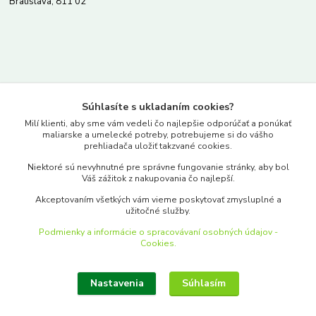
Bratislava, 811 02
Kontakty
Súhlasíte s ukladaním cookies?
www.merkantil.sk
Milí klienti, aby sme vám vedeli čo najlepšie odporúčať a ponúkať
maliarske a umelecké potreby, potrebujeme si do vášho
prehliadača uložiť takzvané cookies.
0903 233 443
Niektoré sú nevyhnutné pre správne fungovanie stránky, aby bol
Pondelok-Piatok: 9.00-17.00hod.
Váš zážitok z nakupovania čo najlepší.
objednavky@merkantil-obchod.sk
Akceptovaním všetkých vám vieme poskytovať zmysluplné a
užitočné služby.
Podmienky a informácie o spracovávaní osobných údajov -
Cookies.
Nastavenia
Súhlasím
Upraviť zber cookies.