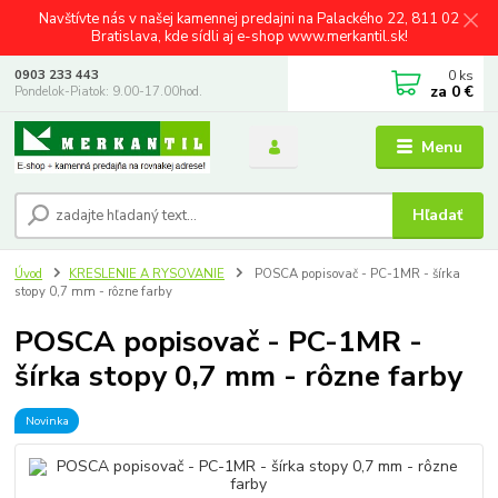
Navštívte nás v našej kamennej predajni na Palackého 22, 811 02
Bratislava, kde sídli aj e-shop www.merkantil.sk!
0
ks
0903 233 443
za
0 €
Pondelok-Piatok: 9.00-17.00hod.
Menu
Hľadať
Úvod
KRESLENIE A RYSOVANIE
POSCA popisovač - PC-1MR - šírka
stopy 0,7 mm - rôzne farby
POSCA popisovač - PC-1MR -
šírka stopy 0,7 mm - rôzne farby
Novinka