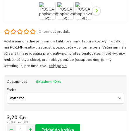
Ohodnotiť produkt
Vďaka mimoriadne jemnému a kalibrovanému hrotu s kovovým krúžkom
má PC-1MR všetky vlastnosti popisovača – vo forme pera. Veľmi jemná a
výrazná línia je ideálna pre kreatívnych profesionálov (technické výkresy,
hrubé náčrtky a skice), pre hobby použitie (scrapbooking, jemný
lettering) aj pre umelcov...
celý popis
Dostupnosť
Skladom 40 ks
Farba
3,20 €
/
ks
2,60 €
bez DPH
Pridať do košíka