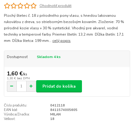
Ohodnotiť produkt
Plochý štetec č. 18 z prírodného pony vlasu, s hnedou lakovanou
rukoväťou z dreva, so strieborným bezošvým kovaním. Zloženie: 70 %
prírodné kozie vlasy + 30 % syntetické. Vhodný pre akvarel, vodné
techniky a temperové farby. Priemer štetín: 13,2 mm Dĺžka štetín: 17,1
mm Dĺžka štetca: 199 mm...
celý popis
Dostupnosť
Skladom 4 ks
1,60 €
/
ks
1,30 €
bez DPH
Pridať do košíka
Číslo produktu:
0412118
EAN kód:
8411574005605
Výrobca/Značka:
MILAN
Veľkosť:
18