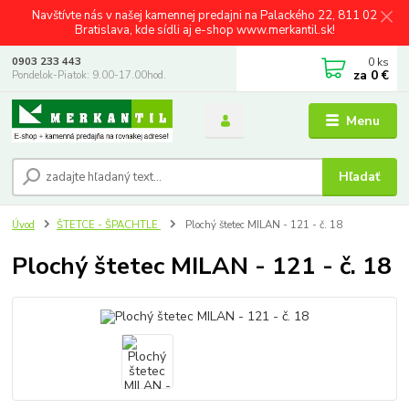
Navštívte nás v našej kamennej predajni na Palackého 22, 811 02
Bratislava, kde sídli aj e-shop www.merkantil.sk!
0
ks
0903 233 443
za
0 €
Pondelok-Piatok: 9.00-17.00hod.
Menu
Hľadať
Úvod
ŠTETCE - ŠPACHTLE
Plochý štetec MILAN - 121 - č. 18
Plochý štetec MILAN - 121 - č. 18