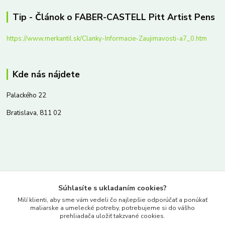
Tip - Článok o FABER-CASTELL Pitt Artist Pens
https://www.merkantil.sk/Clanky-Informacie-Zaujimavosti-a7_0.htm
Kde nás nájdete
Palackého 22
Bratislava, 811 02
Kontakty
Súhlasíte s ukladaním cookies?
www.merkantil.sk
Milí klienti, aby sme vám vedeli čo najlepšie odporúčať a ponúkať
maliarske a umelecké potreby, potrebujeme si do vášho
prehliadača uložiť takzvané cookies.
0903 233 443