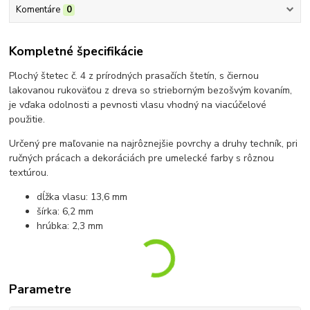
Komentáre
0
Kompletné špecifikácie
Plochý štetec č. 4 z prírodných prasačích štetín, s čiernou
lakovanou rukoväťou z dreva so strieborným bezošvým kovaním,
je vďaka odolnosti a pevnosti vlasu vhodný na viacúčelové
použitie.
Určený pre maľovanie na najrôznejšie povrchy a druhy techník, pri
ručných prácach a dekoráciách pre umelecké farby s rôznou
textúrou.
dĺžka vlasu: 13,6 mm
šírka: 6,2 mm
hrúbka: 2,3 mm
Parametre