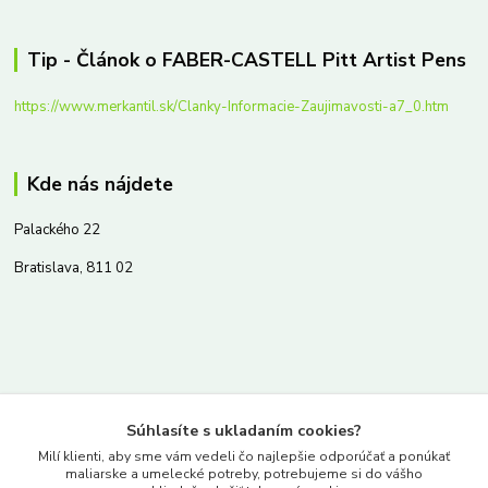
Tip - Článok o FABER-CASTELL Pitt Artist Pens
https://www.merkantil.sk/Clanky-Informacie-Zaujimavosti-a7_0.htm
Kde nás nájdete
Palackého 22
Bratislava, 811 02
Kontakty
Súhlasíte s ukladaním cookies?
www.merkantil.sk
Milí klienti, aby sme vám vedeli čo najlepšie odporúčať a ponúkať
maliarske a umelecké potreby, potrebujeme si do vášho