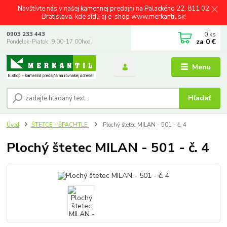
Navštívte nás v našej kamennej predajni na Palackého 22, 811 02
Bratislava, kde sídli aj e-shop www.merkantil.sk!
0
ks
0903 233 443
za
0 €
Pondelok-Piatok: 9.00-17.00hod.
Menu
Hľadať
Úvod
ŠTETCE - ŠPACHTLE
Plochý štetec MILAN - 501 - č. 4
Plochý štetec MILAN - 501 - č. 4