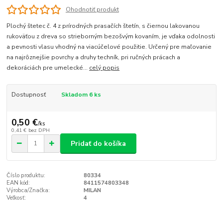
Ohodnotiť produkt
Plochý štetec č. 4 z prírodných prasačích štetín, s čiernou lakovanou
rukoväťou z dreva so strieborným bezošvým kovaním, je vďaka odolnosti
a pevnosti vlasu vhodný na viacúčelové použitie. Určený pre maľovanie
na najrôznejšie povrchy a druhy techník, pri ručných prácach a
dekoráciách pre umelecké...
celý popis
Dostupnosť
Skladom 6 ks
0,50 €
/
ks
0,41 €
bez DPH
Pridať do košíka
Číslo produktu:
80334
EAN kód:
8411574803348
Výrobca/Značka:
MILAN
Veľkosť:
4