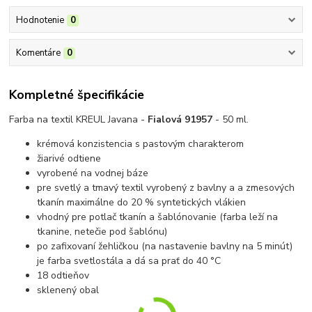
Hodnotenie
0
Komentáre
0
Kompletné špecifikácie
Farba na textil KREUL Javana -
Fialová 91957
- 50 ml.
krémová konzistencia s pastovým charakterom
žiarivé odtiene
vyrobené na vodnej báze
pre svetlý a tmavý textil vyrobený z bavlny a a zmesových
tkanín maximálne do 20 % syntetických vlákien
vhodný pre potlač tkanín a šablónovanie
(farba leží na
tkanine, netečie pod šablónu)
p
o zafixovaní žehličkou (na nastavenie bavlny na 5 minút)
je farba svetlostála a dá sa prať do 40 °C
18 odtieňov
sklenený obal