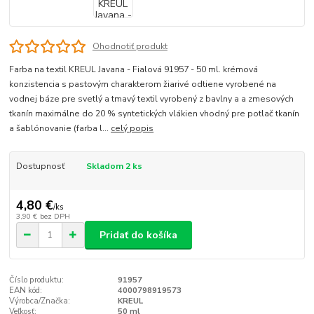
Ohodnotiť produkt
Farba na textil KREUL Javana - Fialová 91957 - 50 ml. krémová
konzistencia s pastovým charakterom žiarivé odtiene vyrobené na
vodnej báze pre svetlý a tmavý textil vyrobený z bavlny a a zmesových
tkanín maximálne do 20 % syntetických vlákien vhodný pre potlač tkanín
a šablónovanie (farba l...
celý popis
Dostupnosť
Skladom 2 ks
4,80 €
/
ks
3,90 €
bez DPH
Pridať do košíka
Číslo produktu:
91957
EAN kód:
4000798919573
Výrobca/Značka:
KREUL
Veľkosť:
50 ml