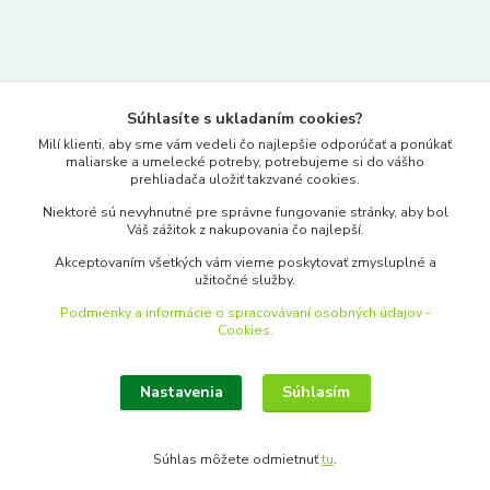
Kontakty
Súhlasíte s ukladaním cookies?
www.merkantil.sk
Milí klienti, aby sme vám vedeli čo najlepšie odporúčať a ponúkať
maliarske a umelecké potreby, potrebujeme si do vášho
prehliadača uložiť takzvané cookies.
0903 233 443
Niektoré sú nevyhnutné pre správne fungovanie stránky, aby bol
Pondelok-Piatok: 9.00-17.00hod.
Váš zážitok z nakupovania čo najlepší.
objednavky@merkantil-obchod.sk
Akceptovaním všetkých vám vieme poskytovať zmysluplné a
užitočné služby.
Podmienky a informácie o spracovávaní osobných údajov -
Cookies.
Nastavenia
Súhlasím
Upraviť zber cookies.
Súhlas môžete odmietnuť
tu
.
Vytvorené na
Eshop-rychlo.sk