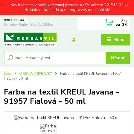
Navštívte nás v našej kamennej predajni na Palackého 22, 811 02
Bratislava, kde sídli aj e-shop www.merkantil.sk!
0
ks
0903 233 443
za
0 €
Pondelok-Piatok: 9.00-17.00hod.
Menu
Hľadať
Úvod
FARBY A PRÍPRAVKY
Farba na textil KREUL Javana - 91957
Fialová - 50 ml
Farba na textil KREUL Javana -
91957 Fialová - 50 ml