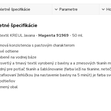
etné špecifikácie
Parametre
Ho
tné špecifikácie
 textil KREUL Javana -
Magenta
91969
- 50 ml.
mová konzistencia s pastovým charakterom
rivé odtiene
obené na vodnej báze
 svetlý a tmavý textil vyrobený z bavlny a a zmesových tkanín 
dný pre potlač tkanín a šablónovanie
(farba leží na tkanine, nete
zafixovaní žehličkou (na nastavenie bavlny na 5 minút) je farba s
odtieňov
enený obal