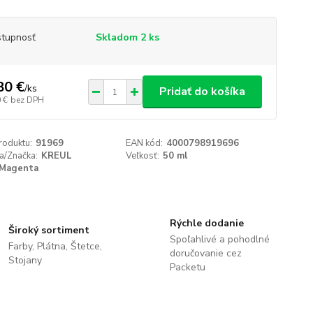
tupnosť
Skladom 2 ks
80 €
/
ks
Pridať do košíka
 €
bez DPH
roduktu:
91969
EAN kód:
4000798919696
a/Značka:
KREUL
Veľkosť:
50 ml
Magenta
Rýchle dodanie
Široký sortiment
Spoľahlivé a pohodlné
Farby, Plátna, Štetce,
doručovanie cez
Stojany
Packetu