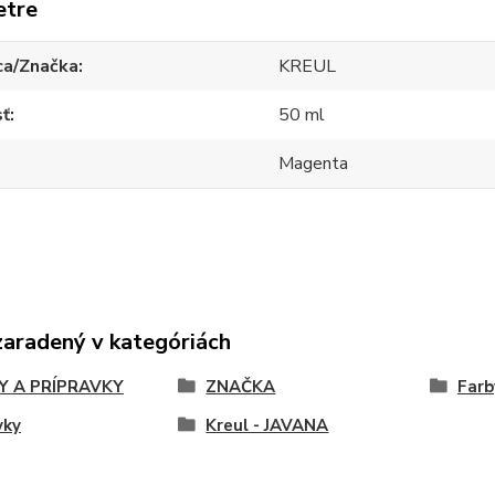
etre
ca/Značka
KREUL
sť
50 ml
Magenta
zaradený v kategóriách
Y A PRÍPRAVKY
ZNAČKA
Farb
vky
Kreul - JAVANA