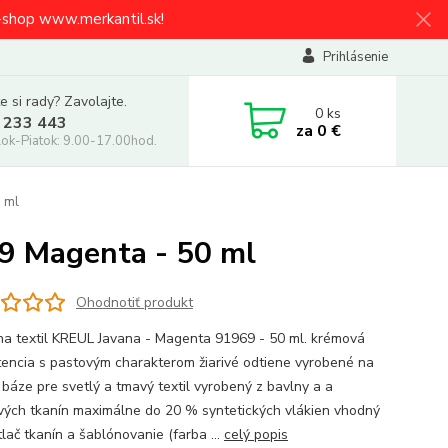
e-shop www.merkantil.sk!
Prihlásenie
e si rady? Zavolajte.
0
ks
 233 443
za
0 €
ok-Piatok: 9.00-17.00hod.
0 ml
69 Magenta - 50 ml
Ohodnotiť produkt
na textil KREUL Javana - Magenta 91969 - 50 ml. krémová
tencia s pastovým charakterom žiarivé odtiene vyrobené na
 báze pre svetlý a tmavý textil vyrobený z bavlny a a
ých tkanín maximálne do 20 % syntetických vlákien vhodný
lač tkanín a šablónovanie (farba ...
celý popis