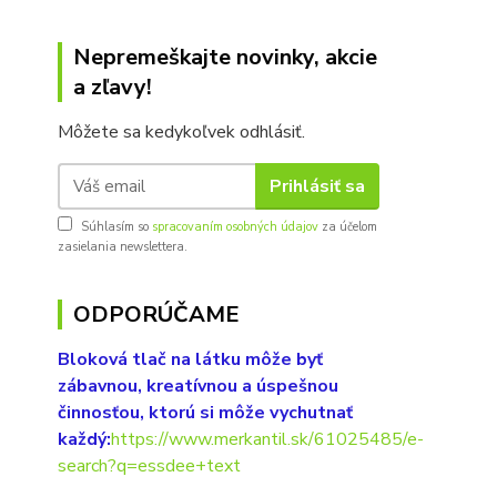
Nepremeškajte novinky, akcie
a zľavy!
Môžete sa kedykoľvek odhlásiť.
Prihlásiť sa
Súhlasím so
spracovaním osobných údajov
za účelom
zasielania newslettera.
ODPORÚČAME
Bloková tlač na látku môže byť
zábavnou, kreatívnou a úspešnou
činnosťou, ktorú si môže vychutnať
každý:
https://www.merkantil.sk/61025485/e-
search?q=essdee+text