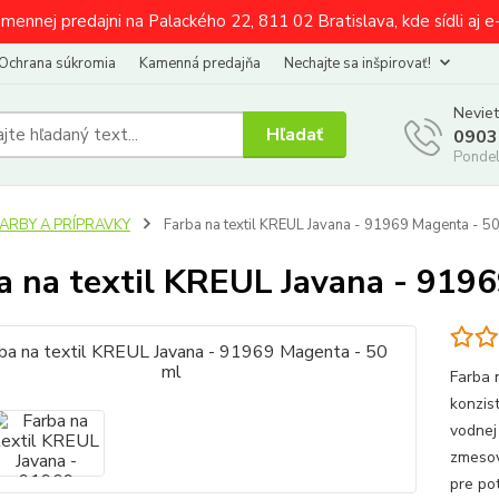
amennej predajni na Palackého 22, 811 02 Bratislava, kde sídli aj 
Ochrana súkromia
Kamenná predajňa
Nechajte sa inšpirovať!
Neviet
Hľadať
0903
Pondel
FARBY A PRÍPRAVKY
Farba na textil KREUL Javana - 91969 Magenta - 5
a na textil KREUL Javana - 919
Farba 
konzis
vodnej
zmesov
pre pot