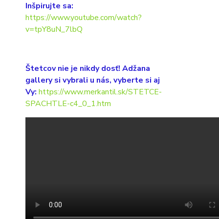
Inšpirujte sa:
https://www.youtube.com/watch?
v=tpY8uN_7lbQ
Štetcov nie je nikdy dosť! Adžana
gallery si vybrali u nás, vyberte si aj
Vy:
https://www.merkantil.sk/STETCE-
SPACHTLE-c4_0_1.htm