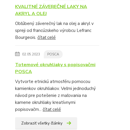
KVALITNÉ ZÁVEREČNÉ LAKY NA
AKRYL A OLEJ
Obľúbený záverečný lak na olej a akryl v
spreji od francúzskeho výrobcu Lefranc
Bourgeois.
čítať celé
02.05.2023
POSCA
Totemové okruhliaky s popisovačmi
POSCA
Vytvorte etnickú atmosféru pomocou
kamienkov okruhliakov. Veľmi jednoduchý
návod pre potešenie z maľovania na
kamene okruhliaky kreatívnymi
popisovačm...
čítať celé
Zobraziť všetky články