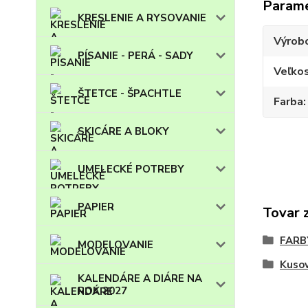
Param
KRESLENIE A RYSOVANIE
Výrob
PÍSANIE - PERÁ - SADY
Veľko
ŠTETCE - ŠPACHTLE
Farba
SKICÁRE A BLOKY
UMELECKÉ POTREBY
PAPIER
Tovar 
FARB
MODELOVANIE
Kuso
KALENDÁRE A DIÁRE NA
ROK 2027