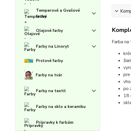
Temperové a Gvašové
Kompl
farby
Komple
Olejové farby
Farba na
Farby na Linoryt
kré
žia
Prstové farby
vyr
pre
Farby na tvár
vho
p
o 
Farby na textil
18 
skl
Farby na sklo a keramiku
Prípravky k farbám