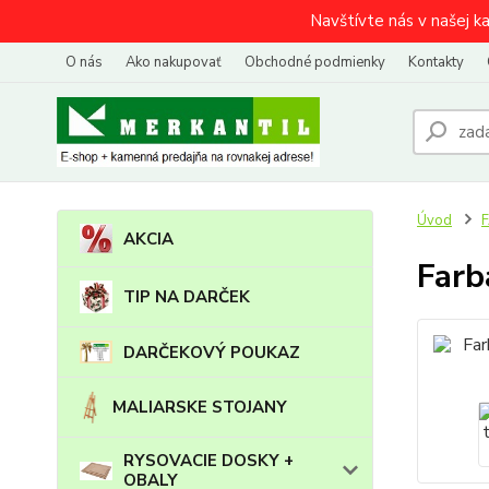
Navštívte nás v našej k
O nás
Ako nakupovať
Obchodné podmienky
Kontakty
Úvod
AKCIA
Farb
TIP NA DARČEK
DARČEKOVÝ POUKAZ
MALIARSKE STOJANY
RYSOVACIE DOSKY +
OBALY