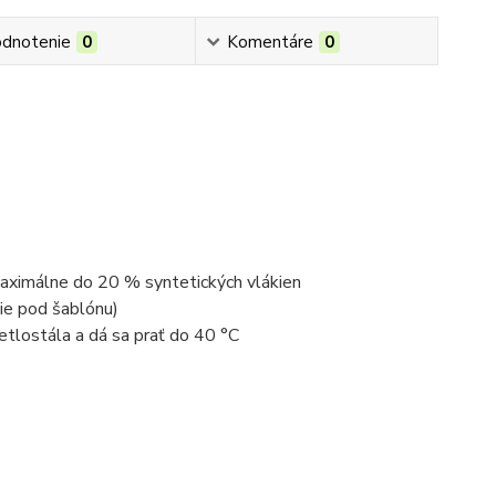
dnotenie
0
Komentáre
0
maximálne do 20 % syntetických vlákien
čie pod šablónu)
vetlostála a dá sa prať do 40 °C