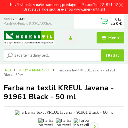
Navštívte nás v našej kamennej predajni na Palackého 22, 811 02
Bratislava, kde sídli aj e-shop www.merkantil.sk!
0
ks
0903 233 443
za
0 €
Pondelok-Piatok: 9.00-17.00hod.
Menu
Hľadať
Úvod
FARBY A PRÍPRAVKY
Farba na textil KREUL Javana - 91961
Black - 50 ml
Farba na textil KREUL Javana -
91961 Black - 50 ml