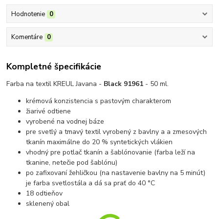
Hodnotenie
0
Komentáre
0
Kompletné špecifikácie
Farba na textil KREUL Javana -
Black 91961
- 50 ml.
krémová konzistencia s pastovým charakterom
žiarivé odtiene
vyrobené na vodnej báze
pre svetlý a tmavý textil vyrobený z bavlny a a zmesových
tkanín maximálne do 20 % syntetických vlákien
vhodný pre potlač tkanín a šablónovanie
(farba leží na
tkanine, netečie pod šablónu)
p
o zafixovaní žehličkou (na nastavenie bavlny na 5 minút)
je farba svetlostála a dá sa prať do 40 °C
18 odtieňov
sklenený obal