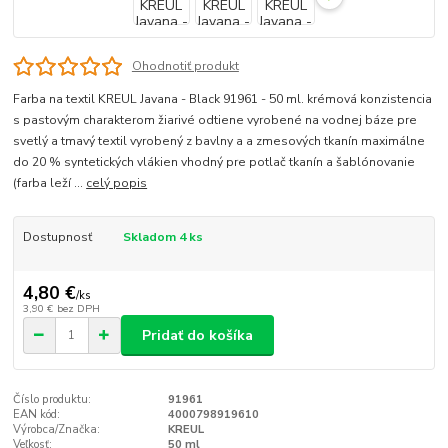
Ohodnotiť produkt
Farba na textil KREUL Javana - Black 91961 - 50 ml. krémová konzistencia
s pastovým charakterom žiarivé odtiene vyrobené na vodnej báze pre
svetlý a tmavý textil vyrobený z bavlny a a zmesových tkanín maximálne
do 20 % syntetických vlákien vhodný pre potlač tkanín a šablónovanie
(farba leží ...
celý popis
Dostupnosť
Skladom 4 ks
4,80 €
/
ks
3,90 €
bez DPH
Pridať do košíka
Číslo produktu:
91961
EAN kód:
4000798919610
Výrobca/Značka:
KREUL
Veľkosť:
50 ml