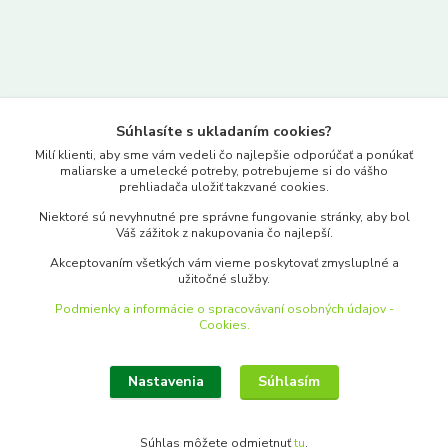
Kontakty
Súhlasíte s ukladaním cookies?
www.merkantil.sk
Milí klienti, aby sme vám vedeli čo najlepšie odporúčať a ponúkať
maliarske a umelecké potreby, potrebujeme si do vášho
prehliadača uložiť takzvané cookies.
0903 233 443
Niektoré sú nevyhnutné pre správne fungovanie stránky, aby bol
Pondelok-Piatok: 9.00-17.00hod.
Váš zážitok z nakupovania čo najlepší.
objednavky@merkantil-obchod.sk
Akceptovaním všetkých vám vieme poskytovať zmysluplné a
užitočné služby.
Podmienky a informácie o spracovávaní osobných údajov -
Cookies.
Nastavenia
Súhlasím
Upraviť zber cookies.
Súhlas môžete odmietnuť
tu
.