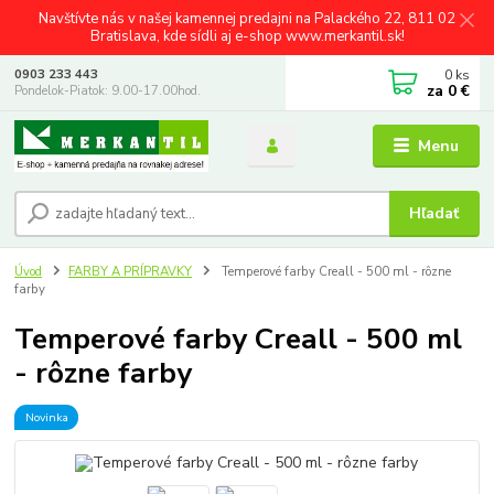
Navštívte nás v našej kamennej predajni na Palackého 22, 811 02
Bratislava, kde sídli aj e-shop www.merkantil.sk!
0
ks
0903 233 443
za
0 €
Pondelok-Piatok: 9.00-17.00hod.
Menu
Hľadať
Úvod
FARBY A PRÍPRAVKY
Temperové farby Creall - 500 ml - rôzne
farby
Temperové farby Creall - 500 ml
- rôzne farby
Novinka