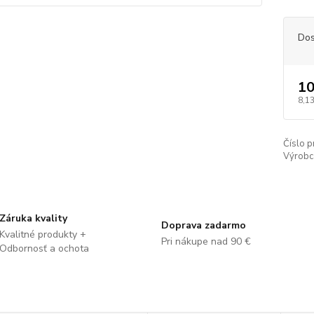
Dos
10
8,13
Číslo p
Výrobc
Záruka kvality
Doprava zadarmo
Kvalitné produkty +
Pri nákupe nad 90 €
Odbornosť a ochota