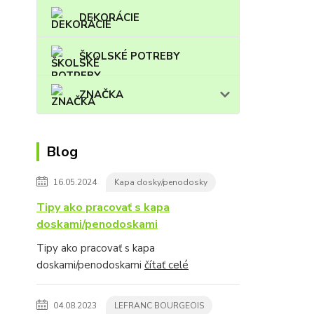
DEKORÁCIE
ŠKOLSKÉ POTREBY
ZNAČKA
Blog
16.05.2024
Kapa dosky/penodosky
Tipy ako pracovať s kapa
doskami/penodoskami
Tipy ako pracovať s kapa
doskami/penodoskami
čítať celé
04.08.2023
LEFRANC BOURGEOIS