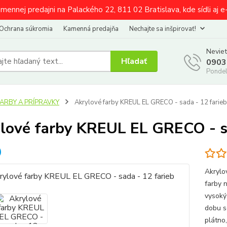
amennej predajni na Palackého 22, 811 02 Bratislava, kde sídli aj 
Ochrana súkromia
Kamenná predajňa
Nechajte sa inšpirovať!
Neviet
Hľadať
0903
Pondel
FARBY A PRÍPRAVKY
Akrylové farby KREUL EL GRECO - sada - 12 farieb
lové farby KREUL EL GRECO - sa
Akrylo
farby 
vysoký
dobu s
plátno,