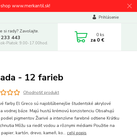
e-shop www.merkantil.sk!
Prihlásenie
e si rady? Zavolajte.
0
ks
 233 443
za
0 €
ok-Piatok: 9.00-17.00hod.
da - 12 farieb
Ohodnotiť produkt
vé farby El Greco sú najobľúbenejšie študentské akrylové
na vodnej báze. Majú hustú krémovú konzistenciu Obsahujú
 podiel pigmentov Žiarivé a intenzívne farebné odtiene Krátku
chnutia Môžu sa riediť vodou a rôznymi médiami Použitie na
 papier, kartón, drevo, kameň, ko...
celý popis