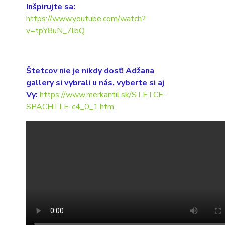
Inšpirujte sa:
https://www.youtube.com/watch?
v=tpY8uN_7lbQ
Štetcov nie je nikdy dosť! Adžana
gallery si vybrali u nás, vyberte si aj
Vy:
https://www.merkantil.sk/STETCE-
SPACHTLE-c4_0_1.htm