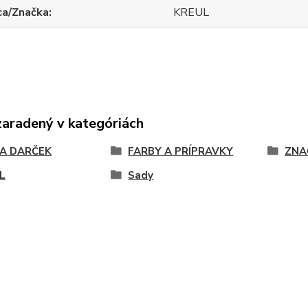
ca/Značka
KREUL
zaradený v kategóriách
NA DARČEK
FARBY A PRÍPRAVKY
ZNA
L
Sady