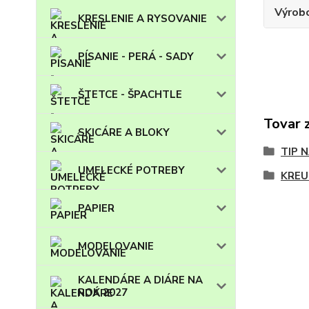
Výrob
KRESLENIE A RYSOVANIE
PÍSANIE - PERÁ - SADY
ŠTETCE - ŠPACHTLE
Tovar 
SKICÁRE A BLOKY
TIP 
UMELECKÉ POTREBY
KREU
PAPIER
MODELOVANIE
KALENDÁRE A DIÁRE NA
ROK 2027