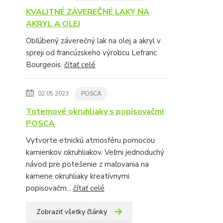
KVALITNÉ ZÁVEREČNÉ LAKY NA
AKRYL A OLEJ
Obľúbený záverečný lak na olej a akryl v
spreji od francúzskeho výrobcu Lefranc
Bourgeois.
čítať celé
02.05.2023
POSCA
Totemové okruhliaky s popisovačmi
POSCA
Vytvorte etnickú atmosféru pomocou
kamienkov okruhliakov. Veľmi jednoduchý
návod pre potešenie z maľovania na
kamene okruhliaky kreatívnymi
popisovačm...
čítať celé
Zobraziť všetky články