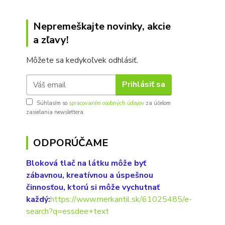
Nepremeškajte novinky, akcie
a zľavy!
Môžete sa kedykoľvek odhlásiť.
Prihlásiť sa
Súhlasím so
spracovaním osobných údajov
za účelom
zasielania newslettera.
ODPORÚČAME
Bloková tlač na látku môže byť
zábavnou, kreatívnou a úspešnou
činnosťou, ktorú si môže vychutnať
každý:
https://www.merkantil.sk/61025485/e-
search?q=essdee+text