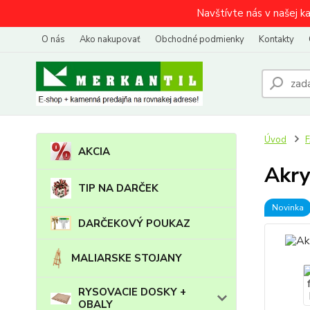
Navštívte nás v našej k
O nás
Ako nakupovať
Obchodné podmienky
Kontakty
Úvod
AKCIA
Akry
TIP NA DARČEK
Novinka
DARČEKOVÝ POUKAZ
MALIARSKE STOJANY
RYSOVACIE DOSKY +
OBALY