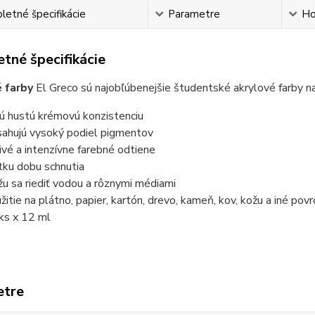
etné špecifikácie
Parametre
Ho
tné špecifikácie
 farby
El Greco sú najobľúbenejšie študentské akrylové farby n
ú hustú krémovú konzistenciu
ahujú vysoký podiel pigmentov
rivé a intenzívne farebné odtiene
tku dobu schnutia
u sa riediť vodou a rôznymi médiami
žitie na plátno, papier, kartón, drevo, kameň, kov, kožu a iné povr
ks x 12 ml
etre