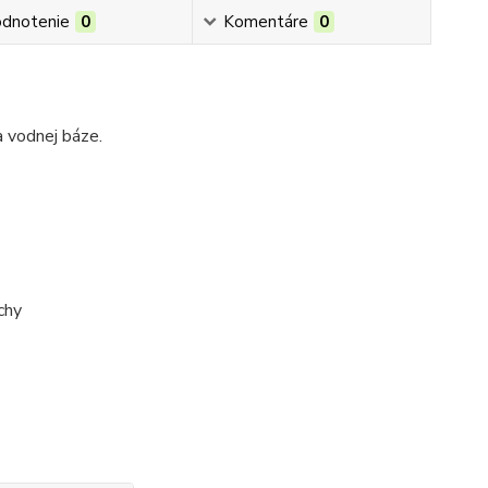
dnotenie
0
Komentáre
0
a vodnej báze.
chy