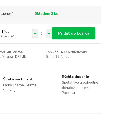
tupnosť
Skladom 3 ks
 €
/
ks
Pridať do košíka
 €
bez DPH
roduktu:
28250
EAN kód:
4000798282509
a/Značka:
KREUL
Sada:
12 farieb
Rýchle dodanie
Široký sortiment
Spoľahlivé a pohodlné
Farby, Plátna, Štetce,
doručovanie cez
Stojany
Packetu