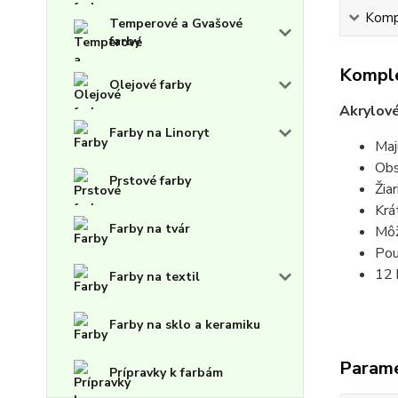
Kompl
Temperové a Gvašové
farby
Komple
Olejové farby
Akrylové
Farby na Linoryt
Maj
Obs
Prstové farby
Žia
Krá
Farby na tvár
Môž
Pou
12 
Farby na textil
Farby na sklo a keramiku
Param
Prípravky k farbám