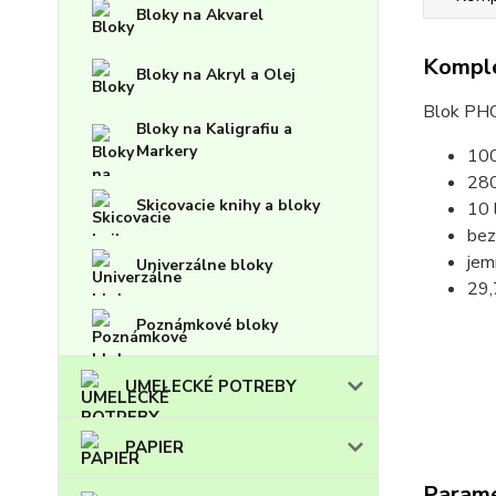
Bloky na Akvarel
Komple
Bloky na Akryl a Olej
Blok PHOE
Bloky na Kaligrafiu a
Markery
100
28
Skicovacie knihy a bloky
10 
bez
jem
Univerzálne bloky
29,
Poznámkové bloky
UMELECKÉ POTREBY
PAPIER
Param