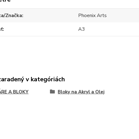
ca/Značka
Phoenix Arts
sť
A3
zaradený v kategóriách
ÁRE A BLOKY
Bloky na Akryl a Olej