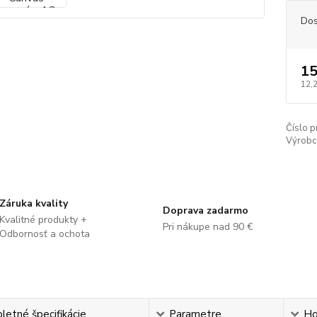
Dos
15
12,
Číslo p
Výrobc
Záruka kvality
Doprava zadarmo
Kvalitné produkty +
Pri nákupe nad 90 €
Odbornosť a ochota
etné špecifikácie
Parametre
Ho