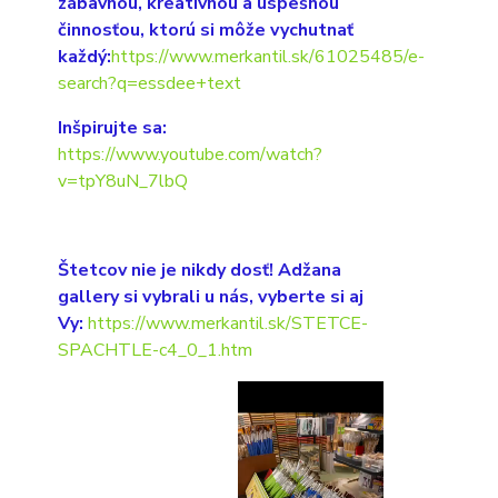
zábavnou, kreatívnou a úspešnou
činnosťou, ktorú si môže vychutnať
každý:
https://www.merkantil.sk/61025485/e-
search?q=essdee+text
Inšpirujte sa:
https://www.youtube.com/watch?
v=tpY8uN_7lbQ
Štetcov nie je nikdy dosť! Adžana
gallery si vybrali u nás, vyberte si aj
Vy:
https://www.merkantil.sk/STETCE-
SPACHTLE-c4_0_1.htm