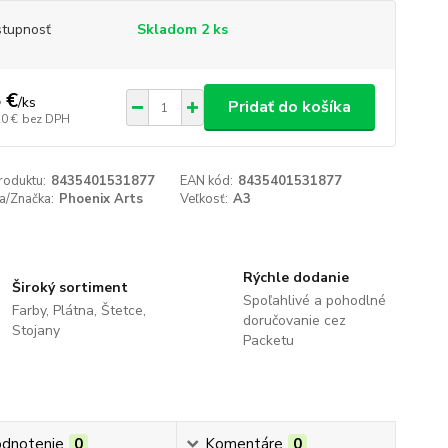
tupnosť
Skladom 2 ks
 €
/
ks
Pridať do košíka
20 €
bez DPH
roduktu:
8435401531877
EAN kód:
8435401531877
a/Značka:
Phoenix Arts
Veľkosť:
A3
Rýchle dodanie
Široký sortiment
Spoľahlivé a pohodlné
Farby, Plátna, Štetce,
doručovanie cez
Stojany
Packetu
dnotenie
0
Komentáre
0