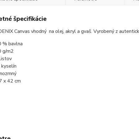
tné špecifikácie
NIX Canvas vhodný na olej, akryl a gvaš. Vyrobený z autentick
 % bavlna
0 g/m2
listov
 kyselín
nozrnný
7 x 42 cm
etre