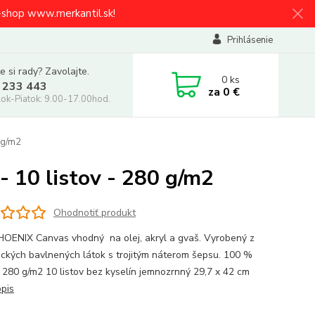
e-shop www.merkantil.sk!
Prihlásenie
e si rady? Zavolajte.
0
ks
 233 443
za
0 €
ok-Piatok: 9.00-17.00hod.
 g/m2
 10 listov - 280 g/m2
Ohodnotiť produkt
HOENIX Canvas vhodný na olej, akryl a gvaš. Vyrobený z
ických bavlnených látok s trojitým náterom šepsu. 100 %
 280 g/m2 10 listov bez kyselín jemnozrnný 29,7 x 42 cm
opis