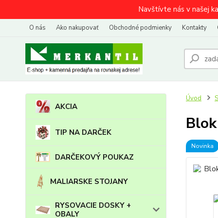
Navštívte nás v našej k
O nás
Ako nakupovať
Obchodné podmienky
Kontakty
Úvod
AKCIA
Blok
TIP NA DARČEK
Novinka
DARČEKOVÝ POUKAZ
MALIARSKE STOJANY
RYSOVACIE DOSKY +
OBALY