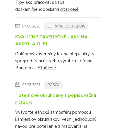
Tipy ako pracovať s kapa
doskami/penodoskami
čítať celé
04.08.2023
LEFRANC BOURGEOIS
KVALITNÉ ZÁVEREČNÉ LAKY NA
AKRYL A OLEJ
Obľúbený záverečný lak na olej a akryl v
spreji od francúzskeho výrobcu Lefranc
Bourgeois.
čítať celé
02.05.2023
POSCA
Totemové okruhliaky s popisovačmi
POSCA
Vytvorte etnickú atmosféru pomocou
kamienkov okruhliakov. Veľmi jednoduchý
návod pre potešenie z maľovania na