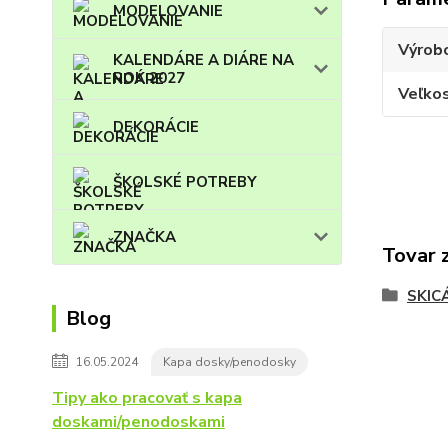
MODELOVANIE
Výrob
KALENDÁRE A DIÁRE NA
ROK 2027
Veľko
DEKORÁCIE
ŠKOLSKÉ POTREBY
ZNAČKA
Tovar 
SKIC
Blog
16.05.2024
Kapa dosky/penodosky
Tipy ako pracovať s kapa
doskami/penodoskami