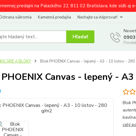
amennej predajni na Palackého 22, 811 02 Bratislava, kde sídli aj 
Ochrana súkromia
Kamenná predajňa
Nechajte sa inšpirovať!
Neviet
Hľadať
0903
Pondel
SKICÁRE A BLOKY
Blok PHOENIX Canvas - lepený - A3 - 10 listov - 280
 PHOENIX Canvas - lepený - A3 -
Blok P
autent
bavlna
celý p