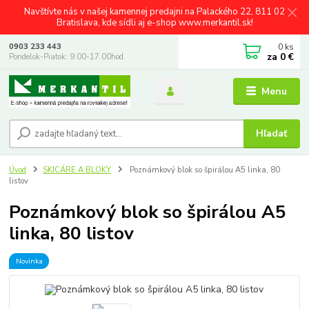
Navštívte nás v našej kamennej predajni na Palackého 22, 811 02
Bratislava, kde sídli aj e-shop www.merkantil.sk!
0
ks
0903 233 443
za
0 €
Pondelok-Piatok: 9.00-17.00hod.
Menu
Hľadať
Úvod
SKICÁRE A BLOKY
Poznámkový blok so špirálou A5 linka, 80
listov
Poznámkový blok so špirálou A5
linka, 80 listov
Novinka