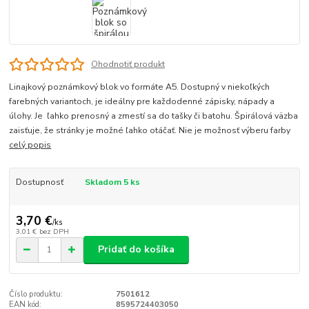
Ohodnotiť produkt
Linajkový poznámkový blok vo formáte A5. Dostupný v niekoľkých
farebných variantoch, je ideálny pre každodenné zápisky, nápady a
úlohy. Je ľahko prenosný a zmestí sa do tašky či batohu. Špirálová väzba
zaisťuje, že stránky je možné ľahko otáčať. Nie je možnosť výberu farby
celý popis
Dostupnosť
Skladom 5 ks
3,70 €
/
ks
3,01 €
bez DPH
Pridať do košíka
Číslo produktu:
7501612
EAN kód:
8595724403050