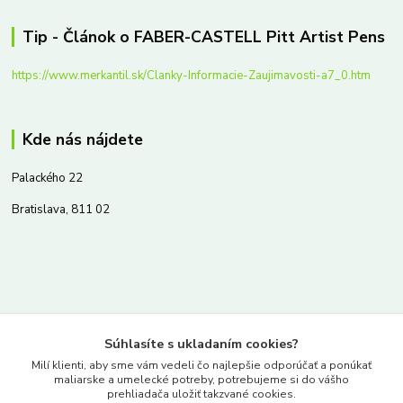
Tip - Článok o FABER-CASTELL Pitt Artist Pens
https://www.merkantil.sk/Clanky-Informacie-Zaujimavosti-a7_0.htm
Kde nás nájdete
Palackého 22
Bratislava, 811 02
Kontakty
Súhlasíte s ukladaním cookies?
www.merkantil.sk
Milí klienti, aby sme vám vedeli čo najlepšie odporúčať a ponúkať
maliarske a umelecké potreby, potrebujeme si do vášho
prehliadača uložiť takzvané cookies.