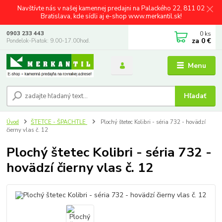
Navštívte nás v našej kamennej predajni na Palackého 22, 811 02
Bratislava, kde sídli aj e-shop www.merkantil.sk!
0
ks
0903 233 443
za
0 €
Pondelok-Piatok: 9.00-17.00hod.
Menu
Hľadať
Úvod
ŠTETCE - ŠPACHTLE
Plochý štetec Kolibri - séria 732 - hovädzí
čierny vlas č. 12
Plochý štetec Kolibri - séria 732 -
hovädzí čierny vlas č. 12