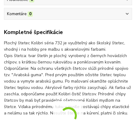
Komentáre
0
Kompletné špecifikácie
Plochý štetec Kolibri séria 732 je využiteľný ako školský štetec,
vhodný i na hobby pre maľbu s akvarelovými farbami.
Opis štetca: tvar štetín je plochý, vyrobený z čiernych hovädzích
chlpov, s krátkou čiernou rukoväťou a poniklovaným kovaním.
Odporúčanie: Na ochranu všetkých štetcov slúži prírodné spojivo
tzv. "Arabská guma". Pred prvým použitím očistite štetec teplou
vodou a vymyte arabskú gumu. Po maľovaní okamžite opláchnite
štetec teplou vodou. Akrylové farby rýchlo zasychajú. Ak farba už
zaschla, odporúčame použiť Kolibri čistič štetcov. Prírodné chlpy
štetcov by mali byť pravidelné ošetrované Kolibri mydlom na
štetce. Vďaka prírodnému tuku v mydle zostávajú chlpy elastické
a nelámu sa tak rýchlo. Nesušte štetce na kúrení, platni či slnku.