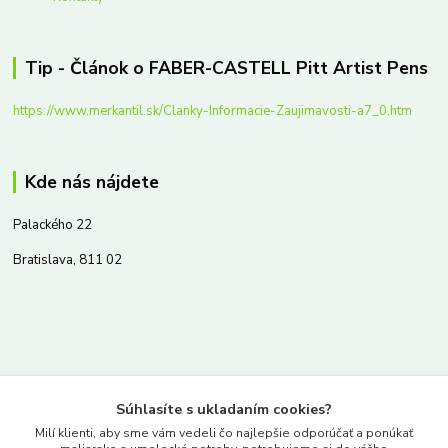
Tip - Článok o FABER-CASTELL Pitt Artist Pens
https://www.merkantil.sk/Clanky-Informacie-Zaujimavosti-a7_0.htm
Kde nás nájdete
Palackého 22
Bratislava, 811 02
Kontakty
Súhlasíte s ukladaním cookies?
www.merkantil.sk
Milí klienti, aby sme vám vedeli čo najlepšie odporúčať a ponúkať