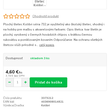
Ohodnotiť produkt
Plochý štetec Kolibri séria 732 je využiteľný ako školský štetec, vhodný i
na hobby pre maľbu s akvarelovými farbami. Opis štetca: tvar štetín je
plochý, vyrobený z čiernych hovädzích chlpov, s krátkou čiernou
rukoväťou a poniklovaným kovaním.Odporúčanie: Na ochranu všetkých
štetcov slúži prírodné s...
celý popis
Dostupnosť
skladom 3 ks
4,60 €
/
ks
3,74 €
bez DPH
Pridať do košíka
Číslo produktu:
3373212
EAN kód:
4036908014821
Výrobca/Značka:
Kolibri