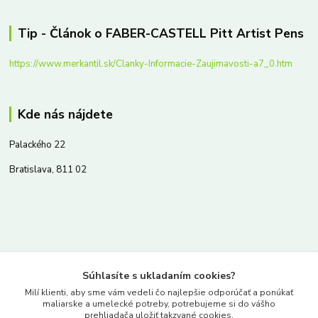
Tip - Článok o FABER-CASTELL Pitt Artist Pens
https://www.merkantil.sk/Clanky-Informacie-Zaujimavosti-a7_0.htm
Kde nás nájdete
Palackého 22
Bratislava, 811 02
Kontakty
Súhlasíte s ukladaním cookies?
www.merkantil.sk
Milí klienti, aby sme vám vedeli čo najlepšie odporúčať a ponúkať
maliarske a umelecké potreby, potrebujeme si do vášho
prehliadača uložiť takzvané cookies.