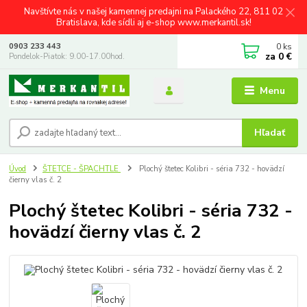
Navštívte nás v našej kamennej predajni na Palackého 22, 811 02
Bratislava, kde sídli aj e-shop www.merkantil.sk!
0
ks
0903 233 443
za
0 €
Pondelok-Piatok: 9.00-17.00hod.
Menu
Hľadať
Úvod
ŠTETCE - ŠPACHTLE
Plochý štetec Kolibri - séria 732 - hovädzí
čierny vlas č. 2
Plochý štetec Kolibri - séria 732 -
hovädzí čierny vlas č. 2