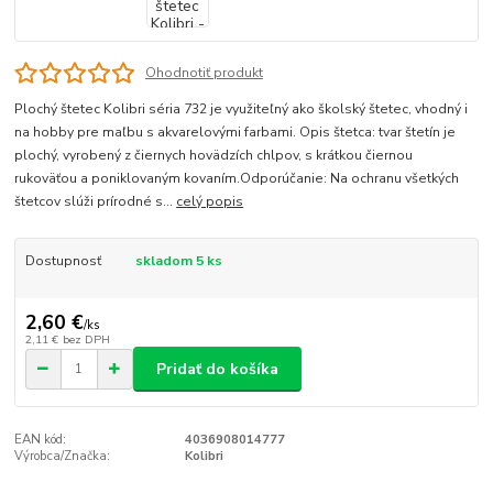
Ohodnotiť produkt
Plochý štetec Kolibri séria 732 je využiteľný ako školský štetec, vhodný i
na hobby pre maľbu s akvarelovými farbami. Opis štetca: tvar štetín je
plochý, vyrobený z čiernych hovädzích chlpov, s krátkou čiernou
rukoväťou a poniklovaným kovaním.Odporúčanie: Na ochranu všetkých
štetcov slúži prírodné s...
celý popis
Dostupnosť
skladom 5 ks
2,60 €
/
ks
2,11 €
bez DPH
Pridať do košíka
EAN kód:
4036908014777
Výrobca/Značka:
Kolibri