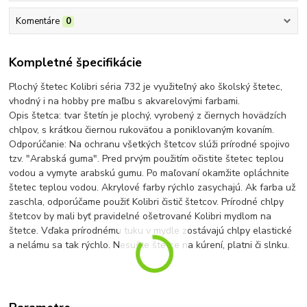
Komentáre
0
Kompletné špecifikácie
Plochý štetec Kolibri séria 732 je využiteľný ako školský štetec,
vhodný i na hobby pre maľbu s akvarelovými farbami.
Opis štetca: tvar štetín je plochý, vyrobený z čiernych hovädzích
chlpov, s krátkou čiernou rukoväťou a poniklovaným kovaním.
Odporúčanie: Na ochranu všetkých štetcov slúži prírodné spojivo
tzv. "Arabská guma". Pred prvým použitím očistite štetec teplou
vodou a vymyte arabskú gumu. Po maľovaní okamžite opláchnite
štetec teplou vodou. Akrylové farby rýchlo zasychajú. Ak farba už
zaschla, odporúčame použiť Kolibri čistič štetcov. Prírodné chlpy
štetcov by mali byť pravidelné ošetrované Kolibri mydlom na
štetce. Vďaka prírodnému tuku v mydle zostávajú chlpy elastické
a nelámu sa tak rýchlo. Nesušte štetce na kúrení, platni či slnku.