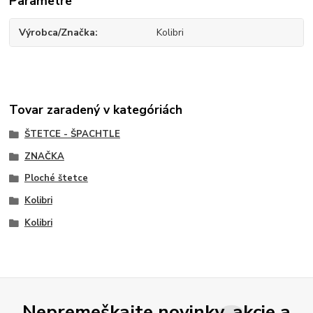
Parametre
Výrobca/Značka
Kolibri
Tovar zaradený v kategóriách
ŠTETCE - ŠPACHTLE
ZNAČKA
Ploché štetce
Kolibri
Kolibri
Nepremeškajte novinky, akcie a