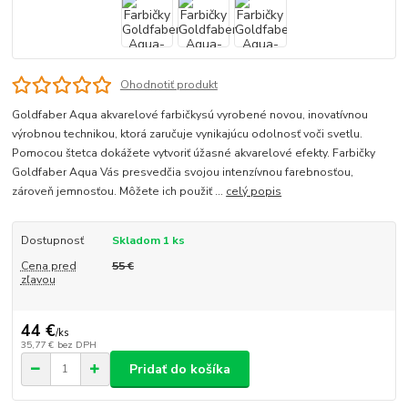
Ohodnotiť produkt
Goldfaber Aqua akvarelové farbičkysú vyrobené novou, inovatívnou
výrobnou technikou, ktorá zaručuje vynikajúcu odolnosť voči svetlu.
Pomocou štetca dokážete vytvoriť úžasné akvarelové efekty. Farbičky
Goldfaber Aqua Vás presvedčia svojou intenzívnou farebnosťou,
zároveň jemnosťou. Môžete ich použiť ...
celý popis
Dostupnosť
Skladom 1 ks
Cena pred
55 €
zľavou
44 €
/
ks
35,77 €
bez DPH
Pridať do košíka