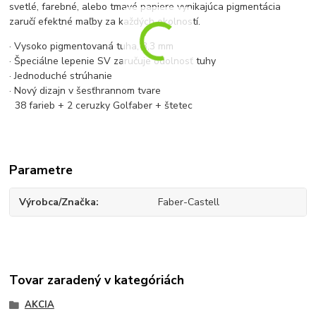
svetlé, farebné, alebo tmavé papiere vynikajúca pigmentácia
zaručí efektné maľby za každých okolností.
· Vysoko pigmentovaná tuha, 3,3 mm
· Špeciálne lepenie SV zaručuje odolnosť tuhy
· Jednoduché strúhanie
· Nový dizajn v šesťhrannom tvare
38 farieb + 2 ceruzky Golfaber + štetec
Parametre
Výrobca/Značka
Faber-Castell
Tovar zaradený v kategóriách
AKCIA