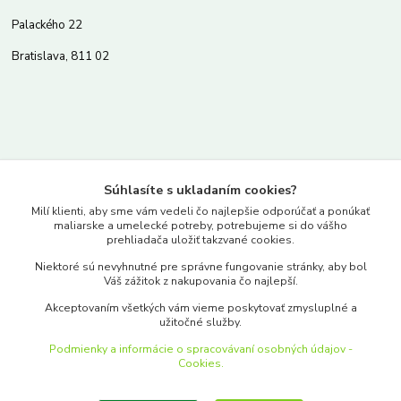
Palackého 22
Bratislava, 811 02
Kontakty
Súhlasíte s ukladaním cookies?
www.merkantil.sk
Milí klienti, aby sme vám vedeli čo najlepšie odporúčať a ponúkať
maliarske a umelecké potreby, potrebujeme si do vášho
prehliadača uložiť takzvané cookies.
0903 233 443
Niektoré sú nevyhnutné pre správne fungovanie stránky, aby bol
Pondelok-Piatok: 9.00-17.00hod.
Váš zážitok z nakupovania čo najlepší.
objednavky@merkantil-obchod.sk
Akceptovaním všetkých vám vieme poskytovať zmysluplné a
užitočné služby.
Podmienky a informácie o spracovávaní osobných údajov -
Cookies.