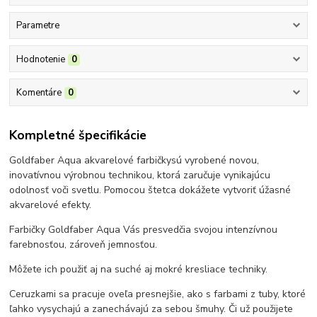
Parametre
Hodnotenie
0
Komentáre
0
Kompletné špecifikácie
Goldfaber Aqua akvarelové farbičkysú vyrobené novou,
inovatívnou výrobnou technikou, ktorá zaručuje vynikajúcu
odolnosť voči svetlu. Pomocou štetca dokážete vytvoriť úžasné
akvarelové efekty.
Farbičky Goldfaber Aqua Vás presvedčia svojou intenzívnou
farebnosťou, zároveň jemnosťou.
Môžete ich použiť aj na suché aj mokré kresliace techniky.
Ceruzkami sa pracuje oveľa presnejšie, ako s farbami z tuby, ktoré
ľahko vysychajú a zanechávajú za sebou šmuhy. Či už použijete