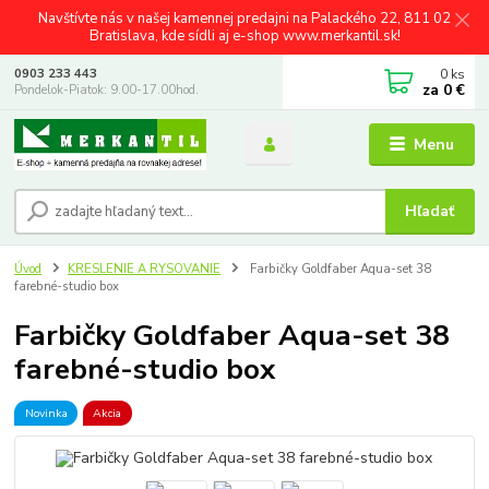
Navštívte nás v našej kamennej predajni na Palackého 22, 811 02
Bratislava, kde sídli aj e-shop www.merkantil.sk!
0
ks
0903 233 443
za
0 €
Pondelok-Piatok: 9.00-17.00hod.
Menu
Hľadať
Úvod
KRESLENIE A RYSOVANIE
Farbičky Goldfaber Aqua-set 38
farebné-studio box
Farbičky Goldfaber Aqua-set 38
farebné-studio box
Novinka
Akcia