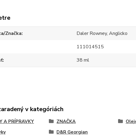
etre
ca/Značka
Daler Rowney, Anglicko
111014515
sť
38 ml
zaradený v kategóriách
Y A PRÍPRAVKY
ZNAČKA
Olej
vky
D&R Georgian