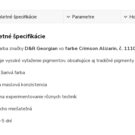
etné špecifikácie
Parametre
Ho
tné špecifikácie
farba značky
D&R Georgian
vo
farbe Crimson Alizarin, č. 11
je vysoké vyťaženie pigmentov, obsahujúce aj tradičné pigment
 žiarivá farba
a maslová konzistencia
na experimentovanie rôznych techník
ucho miešateľná
-5 dní