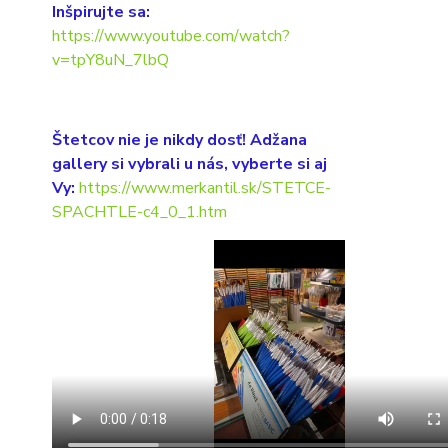
Inšpirujte sa:
https://www.youtube.com/watch?
v=tpY8uN_7lbQ
Štetcov nie je nikdy dosť! Adžana
gallery si vybrali u nás, vyberte si aj
Vy:
https://www.merkantil.sk/STETCE-
SPACHTLE-c4_0_1.htm