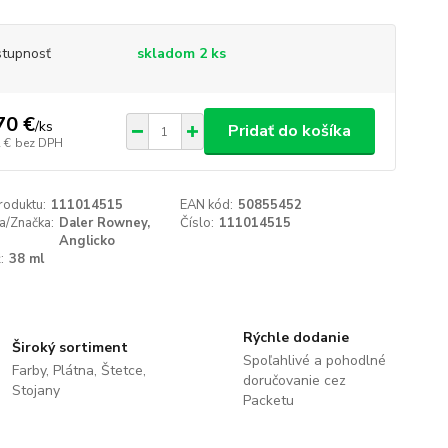
tupnosť
skladom 2 ks
70 €
/
ks
Pridať do košíka
 €
bez DPH
roduktu:
111014515
EAN kód:
50855452
a/Značka:
Daler Rowney,
Číslo:
111014515
Anglicko
:
38 ml
Rýchle dodanie
Široký sortiment
Spoľahlivé a pohodlné
Farby, Plátna, Štetce,
doručovanie cez
Stojany
Packetu