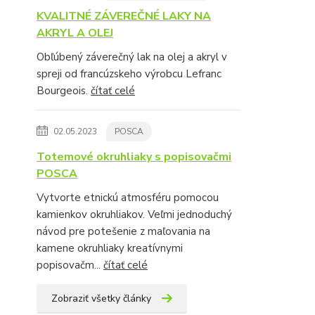
KVALITNÉ ZÁVEREČNÉ LAKY NA
AKRYL A OLEJ
Obľúbený záverečný lak na olej a akryl v
spreji od francúzskeho výrobcu Lefranc
Bourgeois.
čítať celé
02.05.2023
POSCA
Totemové okruhliaky s popisovačmi
POSCA
Vytvorte etnickú atmosféru pomocou
kamienkov okruhliakov. Veľmi jednoduchý
návod pre potešenie z maľovania na
kamene okruhliaky kreatívnymi
popisovačm...
čítať celé
Zobraziť všetky články