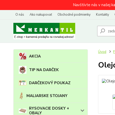
Navštívte nás v našej k
O nás
Ako nakupovať
Obchodné podmienky
Kontakty
Úvod
AKCIA
Olej
TIP NA DARČEK
DARČEKOVÝ POUKAZ
MALIARSKE STOJANY
RYSOVACIE DOSKY +
OBALY