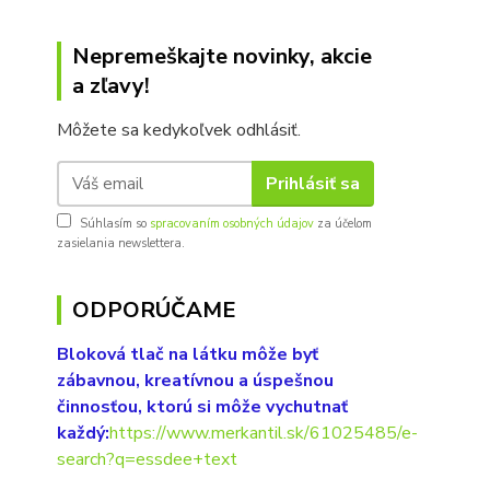
Nepremeškajte novinky, akcie
a zľavy!
Môžete sa kedykoľvek odhlásiť.
Prihlásiť sa
Súhlasím so
spracovaním osobných údajov
za účelom
zasielania newslettera.
ODPORÚČAME
Bloková tlač na látku môže byť
zábavnou, kreatívnou a úspešnou
činnosťou, ktorú si môže vychutnať
každý:
https://www.merkantil.sk/61025485/e-
search?q=essdee+text