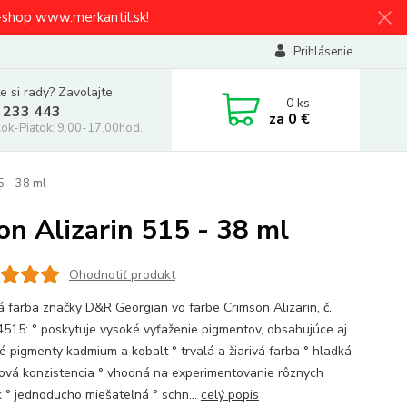
e-shop www.merkantil.sk!
Prihlásenie
e si rady? Zavolajte.
0
ks
 233 443
za
0 €
ok-Piatok: 9.00-17.00hod.
5 - 38 ml
n Alizarin 515 - 38 ml
Ohodnotiť produkt
á farba značky D&R Georgian vo farbe Crimson Alizarin, č.
515: ° poskytuje vysoké vyťaženie pigmentov, obsahujúce aj
né pigmenty kadmium a kobalt ° trvalá a žiarivá farba ° hladká
ová konzistencia ° vhodná na experimentovanie rôznych
k ° jednoducho miešateľná ° schn...
celý popis