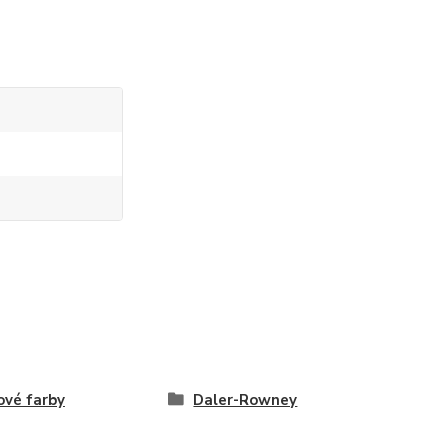
ové farby
Daler-Rowney