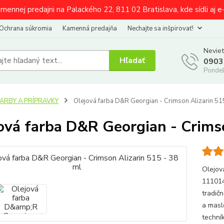
amennej predajni na Palackého 22, 811 02 Bratislava, kde sídli aj 
Ochrana súkromia
Kamenná predajňa
Nechajte sa inšpirovať!
Neviet
Hľadať
0903
Pondel
FARBY A PRÍPRAVKY
Olejová farba D&R Georgian - Crimson Alizarin 51
ová farba D&R Georgian - Crimso
Olejov
111014
tradič
a masl
techní