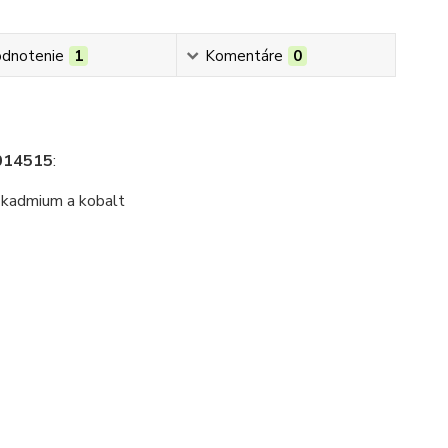
dnotenie
1
Komentáre
0
1014515
:
y kadmium a kobalt