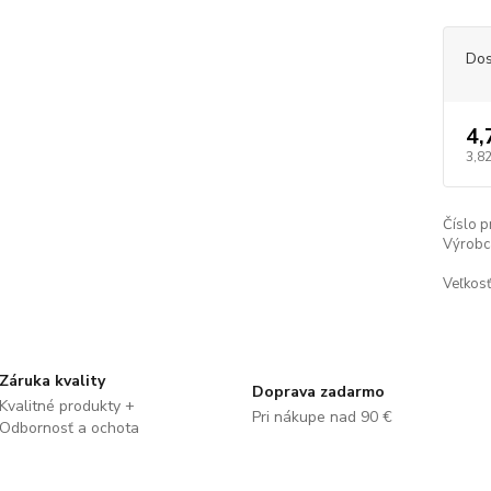
Dos
4,
3,82
Číslo p
Výrobc
Veľkosť
Záruka kvality
Doprava zadarmo
Kvalitné produkty +
Pri nákupe nad 90 €
Odbornosť a ochota