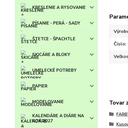
KRESLENIE A RYSOVANIE
Param
PÍSANIE - PERÁ - SADY
Výrob
ŠTETCE - ŠPACHTLE
Číslo
SKICÁRE A BLOKY
Veľko
UMELECKÉ POTREBY
PAPIER
Tovar 
MODELOVANIE
FARB
KALENDÁRE A DIÁRE NA
ROK 2027
Kuso