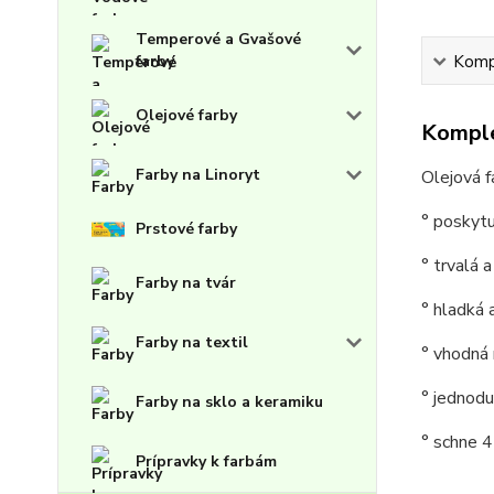
Temperové a Gvašové
Kompl
farby
Olejové farby
Komple
Farby na Linoryt
Olejová 
° poskytu
Prstové farby
° trvalá a
Farby na tvár
° hladká 
Farby na textil
° vhodná 
° jednod
Farby na sklo a keramiku
° schne 4
Prípravky k farbám