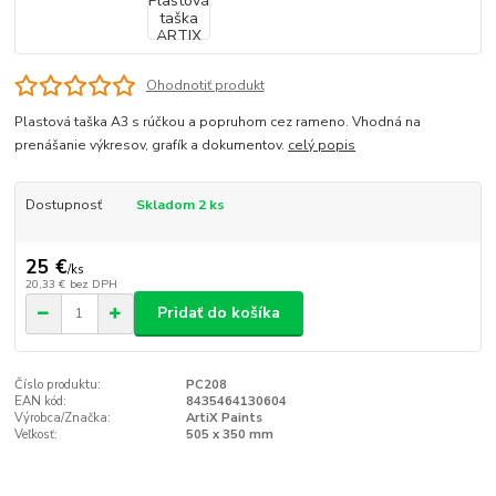
Ohodnotiť produkt
Plastová taška A3 s rúčkou a popruhom cez rameno. Vhodná na
prenášanie výkresov, grafík a dokumentov.
celý popis
Dostupnosť
Skladom 2 ks
25 €
/
ks
20,33 €
bez DPH
Pridať do košíka
Číslo produktu:
PC208
EAN kód:
8435464130604
Výrobca/Značka:
ArtiX Paints
Veľkosť:
505 x 350 mm