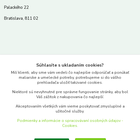
Palackého 22
Bratislava, 811 02
Kontakty
Súhlasíte s ukladaním cookies?
www.merkantil.sk
Milí klienti, aby sme vám vedeli čo najlepšie odporúčať a ponúkať
maliarske a umelecké potreby, potrebujeme si do vášho
prehliadača uložiť takzvané cookies.
0903 233 443
Niektoré sú nevyhnutné pre správne fungovanie stránky, aby bol
Pondelok-Piatok: 9.00-17.00hod.
Váš zážitok z nakupovania čo najlepší.
objednavky@merkantil-obchod.sk
Akceptovaním všetkých vám vieme poskytovať zmysluplné a
užitočné služby.
Podmienky a informácie o spracovávaní osobných údajov -
Cookies.