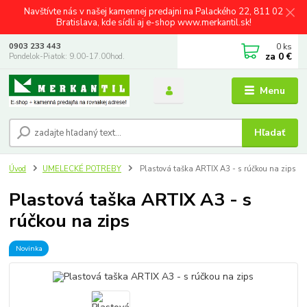
Navštívte nás v našej kamennej predajni na Palackého 22, 811 02
Bratislava, kde sídli aj e-shop www.merkantil.sk!
0
ks
0903 233 443
za
0 €
Pondelok-Piatok: 9.00-17.00hod.
Menu
Hľadať
Úvod
UMELECKÉ POTREBY
Plastová taška ARTIX A3 - s rúčkou na zips
Plastová taška ARTIX A3 - s
rúčkou na zips
Novinka