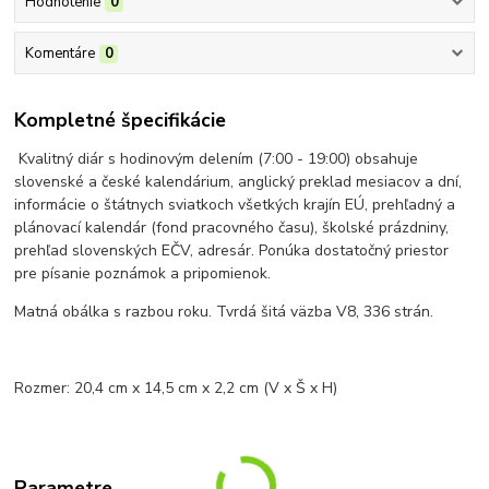
Hodnotenie
0
Komentáre
0
Kompletné špecifikácie
Kvalitný diár s hodinovým delením (7:00 - 19:00) obsahuje
slovenské a české kalendárium, anglický preklad mesiacov a dní,
informácie o štátnych sviatkoch všetkých krajín EÚ, prehľadný a
plánovací kalendár (fond pracovného času), školské prázdniny,
prehľad slovenských EČV, adresár. Ponúka dostatočný priestor
pre písanie poznámok a pripomienok.
Matná obálka s razbou roku. Tvrdá šitá väzba V8, 336 strán.
Rozmer: 20,4 cm x 14,5 cm x 2,2 cm (V x Š x H)
Parametre