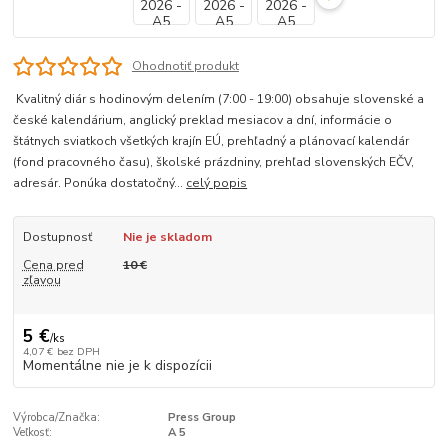
Ohodnotiť produkt
Kvalitný diár s hodinovým delením (7:00 - 19:00) obsahuje slovenské a
české kalendárium, anglický preklad mesiacov a dní, informácie o
štátnych sviatkoch všetkých krajín EÚ, prehľadný a plánovací kalendár
(fond pracovného času), školské prázdniny, prehľad slovenských EČV,
adresár. Ponúka dostatočný...
celý popis
Dostupnosť
Nie je skladom
Cena pred
10 €
zľavou
5 €
/
ks
4,07 €
bez DPH
Momentálne nie je k dispozícii
Výrobca/Značka:
Press Group
Veľkosť:
A 5