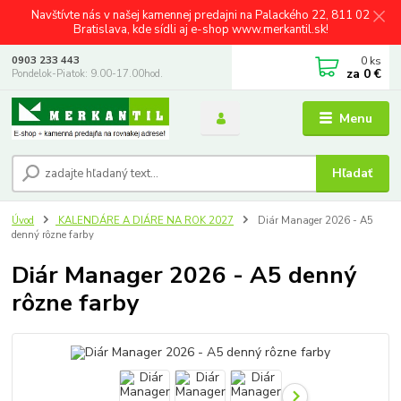
Navštívte nás v našej kamennej predajni na Palackého 22, 811 02
Bratislava, kde sídli aj e-shop www.merkantil.sk!
0
ks
0903 233 443
za
0 €
Pondelok-Piatok: 9.00-17.00hod.
Menu
Hľadať
Úvod
KALENDÁRE A DIÁRE NA ROK 2027
Diár Manager 2026 - A5
denný rôzne farby
Diár Manager 2026 - A5 denný
rôzne farby