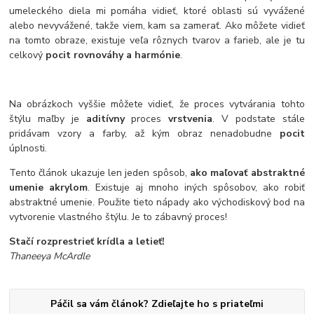
umeleckého diela mi pomáha vidieť, ktoré oblasti sú vyvážené
alebo nevyvážené, takže viem, kam sa zamerať. Ako môžete vidieť
na tomto obraze, existuje veľa rôznych tvarov a farieb, ale je tu
celkový
pocit rovnováhy a harmónie
.
Na obrázkoch vyššie môžete vidieť, že proces vytvárania tohto
štýlu maľby je
aditívny
proces
vrstvenia
. V podstate stále
pridávam vzory a farby, až kým obraz nenadobudne
pocit
úplnosti.
Tento článok ukazuje len jeden spôsob,
ako maľovať abstraktné
umenie akrylom
. Existuje aj mnoho iných spôsobov, ako robiť
abstraktné umenie.
Použite tieto nápady ako východiskový bod na
vytvorenie vlastného štýlu.
Je to zábavný proces!
Stačí rozprestrieť krídla a letieť!
Thaneeya McArdle
Páčil sa vám článok? Zdieľajte ho s priateľmi