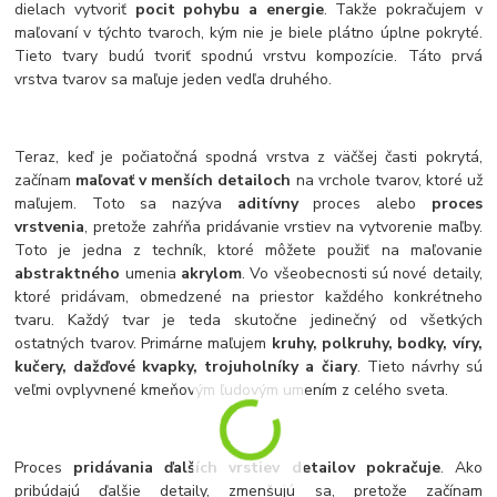
dielach vytvoriť
pocit pohybu a energie
.
Takže pokračujem v
maľovaní v týchto tvaroch, kým nie je biele plátno úplne pokryté.
Tieto tvary budú tvoriť spodnú vrstvu kompozície. Táto prvá
vrstva tvarov sa maľuje jeden vedľa druhého.
Teraz, keď je počiatočná spodná vrstva z väčšej časti pokrytá,
začínam
maľovať v menších detailoch
na vrchole tvarov, ktoré už
maľujem. Toto sa nazýva
aditívny
proces alebo
proces
vrstvenia
, pretože zahŕňa pridávanie vrstiev na vytvorenie maľby.
Toto je jedna z techník, ktoré môžete použiť na maľovanie
abstraktného
umenia
akrylom
.
Vo všeobecnosti sú nové detaily,
ktoré pridávam, obmedzené na priestor každého konkrétneho
tvaru.
Každý tvar je teda skutočne jedinečný od všetkých
ostatných tvarov.
Primárne maľujem
kruhy, polkruhy, bodky, víry,
kučery, dažďové kvapky, trojuholníky a čiary
.
Tieto návrhy sú
veľmi ovplyvnené kmeňovým ľudovým umením z celého sveta.
Proces
pridávania ďalších vrstiev detailov pokračuje
. Ako
pribúdajú ďalšie detaily, zmenšujú sa, pretože začínam