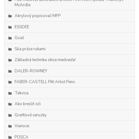
McArdle
Akrylový popisovač MFP
ESSDEE
Gvaš
Sila práce rukami
Základná technika skice medveďa!
DALER-ROWNEY
FABER-CASTELL Pitt Artist Pens
Tekvica
Ako kresliť oči
Grafitové ceruzky
Vianoce
POSCA