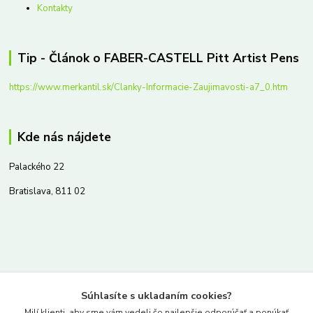
Kontakty
Tip - Článok o FABER-CASTELL Pitt Artist Pens
https://www.merkantil.sk/Clanky-Informacie-Zaujimavosti-a7_0.htm
Kde nás nájdete
Palackého 22
Bratislava, 811 02
Kontakty
Súhlasíte s ukladaním cookies?
www.merkantil.sk
Milí klienti, aby sme vám vedeli čo najlepšie odporúčať a ponúkať