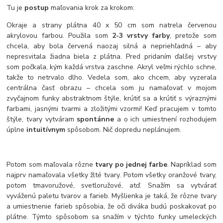
Tu je
postup
maľovania krok za krokom:
Okraje a strany plátna 40 x 50 cm som natrela červenou
akrylovou farbou. Použila som
2-3 vrstvy farby
, pretože som
chcela, aby bola červená naozaj silná a nepriehľadná – aby
nepresvitala žiadna biela z plátna. Pred pridaním ďalšej vrstvy
som počkala, kým každá vrstva zaschne. Akryl veľmi rýchlo schne,
takže to netrvalo dlho.
Vedela som, ako chcem, aby vyzerala
centrálna časť obrazu – chcela som ju namaľovať v mojom
zvyčajnom funky abstraktnom štýle, krútiť sa a krútiť s výraznými
farbami, jasnými tvarmi a zložitými vzormi!
Keď pracujem v tomto
štýle, tvary vytváram
spontánne
a o ich umiestnení rozhodujem
úplne
intuitívnym
spôsobom. Nič dopredu neplánujem.
Potom som maľovala rôzne
tvary po jednej farbe
. Napríklad som
najprv namaľovala všetky žlté tvary. Potom všetky oranžové tvary,
potom tmavoružové, svetloružové, atď.
Snažím sa vytvárať
vyváženú paletu tvarov a farieb.
Myšlienka je taká, že rôzne tvary
a umiestnenie farieb spôsobia, že oči diváka budú poskakovať po
plátne. Týmto spôsobom sa snažím v týchto funky umeleckých