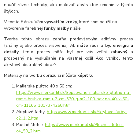
naučiť rôzne techniky, ako maľovať abstraktné umenie v týchto
štýloch.
V tomto článku Vám
vysvetlím kroky
, ktoré som použil na
vytvorenie
farebnej funky maľby
nižšie.
Tvorba tohto obrazu zahŕňa predovšetkým aditívny proces
(známy aj ako proces vrstvenia).
Ak
máte radi farby, energiu a
detaily
, tento proces môže byť pre vás veľmi
zábavný
a
prospešný na vyskúšanie na vlastnej koži!
Ako vznikol tento
akrylový abstraktný obraz?
Materiály na tvorbu obrazu si môžete
kúpiť tu
:
Maliarske plátno 40 x 50 cm:
https://www.merkantil.sk/Sepsovane-maliarske-platno-na-
rame-hrubka-ramu-2-cm-320-g-m2-100-bavlna-40-x-50-
cm-d1165_1017374250.htm
Akrylové farby:
https://www.merkantil.sk/Akrylove-farby-
c2_1_2.htm
Ploché štetce:
https://www.merkantil.sk/Ploche-stetce-
c4_50_2.htm