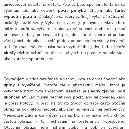
umiestňovať detaily na detaily.
Ako už bolo spomenuté, farby sa
vyberajú tak, aby vytvorili
pocit pohybu
.
Chcem, aby
farby
vypadli z plátna
.
Opakujúce sa vzory začínajú vytvárať
zábavné
,
niekedy zložité vzory.
Vytvorenie vzoru je jedným z prvkov, ktoré
môžete použiť na vytvorenie abstraktného umeleckého diela.
Keď
pridávam detaily, pridávam ich po jednej farbe.
Napríklad pridám
všetky biele detaily cez celé plátno, potom pridám všetky červené,
atď. To znamená, že musím naraz vytlačiť iba jednu farbu. Keďže
akryly rýchlo schnú
, snažím sa, aby ich na paletke nebolo viac,
ako skutočne spotrebujem!
Pokračujem v pridávaní farieb a vzorov, kým sa obraz "necíti" ako
úplný a vyvážený
. Pretože ide o abstraktnú maľbu, ktorá je
vytvorená intuitívnym spôsobom,
neexistuje žiadny zjavný „bod
ukončenia“
. Len musím nechať svoj
pocit
, aby mi povedal, kedy
je obraz hotový. Pri práci na týchto typoch obrazov často
otočím
obraz na bok, alebo naopak, aby som ho videl z inej perspektívy.
Neexistuje žiadna konkrétna strana, ktorá by mala byť vrchnou
časťou obrazu - to nechávam na preferenciu kupujúceho.
Otočenie obrazu hore nohami alebo na bok pri vytváraní