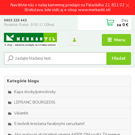
Navštívte nás v našej kamennej predajni na Palackého 22, 811 02
Bratislava, kde sídli aj e-shop www.merkantil.sk!
0
ks
0903 233 443
za
0 €
Pondelok-Piatok: 9.00-17.00hod.
Menu
Hľadať
Kategórie blogu
Kapa dosky/penodosky
LEFRANC BOURGEOIS
Valentín
5 techník kreslenia farebnými ceruzkami!
Ako maľovať abstraktné umenie AKRYLOM podľa Thaneeye