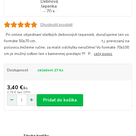
Ohodnotiť produkt
Pri online objednaní všetkých debnových lepeniek, doručujeme len vo
formáte 50x70 cm, t.j. prerezaný na
polovicu /režeme ručne, za malé odchylky neručíme/ Vo formáte 70x100
cm je možný odber len v kamennej predajni !!!! P...
celý popis
Dostupnosť
skladom 27 ks
3,40 €
/
ks
2,76 €
bez DPH
Pridať do košíka
Záruka kvality