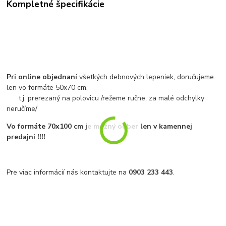
Kompletné špecifikácie
Pri online objednaní
všetkých debnových lepeniek, doručujeme
len vo formáte 50x70 cm,
t.j. prerezaný na polovicu /režeme ručne, za malé odchylky
neručíme/
Vo formáte 70x100 cm je možný odber len v kamennej
predajni !!!!
Pre viac informácií nás kontaktujte na
0903 233 443
.