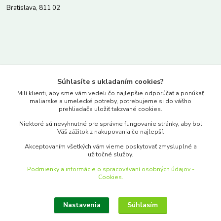
Bratislava, 811 02
Kontakty
Súhlasíte s ukladaním cookies?
www.merkantil.sk
Milí klienti, aby sme vám vedeli čo najlepšie odporúčať a ponúkať
maliarske a umelecké potreby, potrebujeme si do vášho
prehliadača uložiť takzvané cookies.
0903 233 443
Niektoré sú nevyhnutné pre správne fungovanie stránky, aby bol
Pondelok-Piatok: 9.00-17.00hod.
Váš zážitok z nakupovania čo najlepší.
objednavky@merkantil-obchod.sk
Akceptovaním všetkých vám vieme poskytovať zmysluplné a
užitočné služby.
Podmienky a informácie o spracovávaní osobných údajov -
Cookies.
Nastavenia
Súhlasím
Upraviť zber cookies.