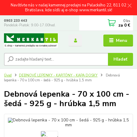
Navštívte nás v našej kamennej predajni na Palackého 22, 811 02
Bratislava, kde sídli aj e-shop www.merkantil.sk!
0
ks
0903 233 443
za
0 €
Pondelok-Piatok: 9.00-17.00hod.
Menu
Hľadať
Úvod
DEBNOVÉ LEPENKY - KARTÓNY - KAPA DOSKY
Debnová
lepenka - 70 x 100 cm - šedá - 925 g - hrúbka 1,5 mm
Debnová lepenka - 70 x 100 cm -
šedá - 925 g - hrúbka 1,5 mm