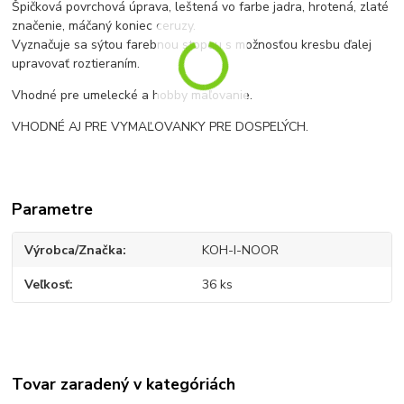
Špičková povrchová úprava, leštená vo farbe jadra, hrotená, zlaté
značenie, máčaný koniec ceruzy.
Vyznačuje sa sýtou farebnou stopou s možnosťou kresbu ďalej
upravovať roztieraním.
Vhodné pre umelecké a hobby maľovanie.
VHODNÉ AJ PRE VYMAĽOVANKY PRE DOSPELÝCH.
Parametre
Výrobca/Značka
KOH-I-NOOR
Veľkosť
36 ks
Tovar zaradený v kategóriách