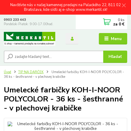
Navštívte nás v našej kamennej predajni na Palackého 22, 811 02
Bratislava, kde sídli aj e-shop www.merkantil.sk!
0
ks
0903 233 443
za
0 €
Pondelok-Piatok: 9.00-17.00hod.
Menu
Hľadať
Úvod
TIP NA DARČEK
Umelecké farbičky KOH-I-NOOR POLYCOLOR -
36 ks - šesťhranné - v plechovej krabičke
Umelecké farbičky KOH-I-NOOR
POLYCOLOR - 36 ks - šesťhranné
- v plechovej krabičke