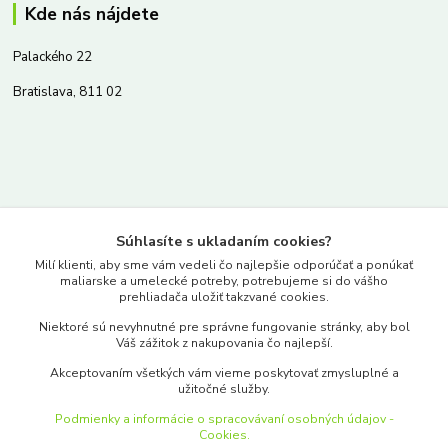
Kde nás nájdete
Palackého 22
Bratislava, 811 02
Kontakty
Súhlasíte s ukladaním cookies?
www.merkantil.sk
Milí klienti, aby sme vám vedeli čo najlepšie odporúčať a ponúkať
maliarske a umelecké potreby, potrebujeme si do vášho
prehliadača uložiť takzvané cookies.
0903 233 443
Niektoré sú nevyhnutné pre správne fungovanie stránky, aby bol
Pondelok-Piatok: 9.00-17.00hod.
Váš zážitok z nakupovania čo najlepší.
objednavky@merkantil-obchod.sk
Akceptovaním všetkých vám vieme poskytovať zmysluplné a
užitočné služby.
Podmienky a informácie o spracovávaní osobných údajov -
Cookies.