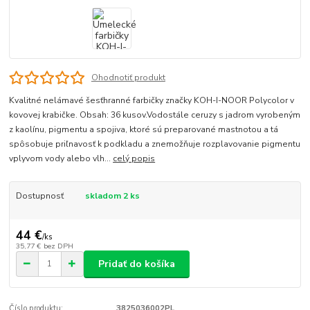
Ohodnotiť produkt
Kvalitné nelámavé šesťhranné farbičky značky KOH-I-NOOR Polycolor v
kovovej krabičke. Obsah: 36 kusov.Vodostále ceruzy s jadrom vyrobeným
z kaolínu, pigmentu a spojiva, ktoré sú preparované mastnotou a tá
spôsobuje priľnavosť k podkladu a znemožňuje rozplavovanie pigmentu
vplyvom vody alebo vlh...
celý popis
Dostupnosť
skladom 2 ks
44 €
/
ks
35,77 €
bez DPH
Pridať do košíka
Číslo produktu:
3825036002PL