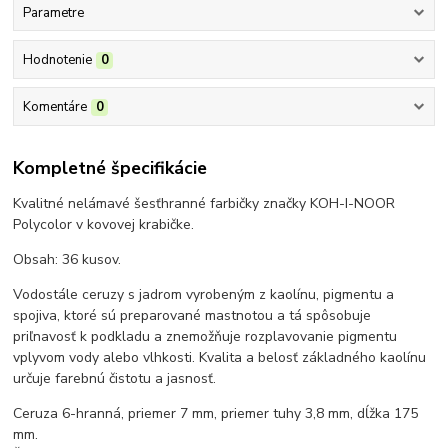
Parametre
Hodnotenie
0
Komentáre
0
Kompletné špecifikácie
Kvalitné nelámavé šesťhranné farbičky značky KOH-I-NOOR
Polycolor v kovovej krabičke.
Obsah: 36 kusov.
Vodostále ceruzy s jadrom vyrobeným z kaolínu, pigmentu a
spojiva, ktoré sú preparované mastnotou a tá spôsobuje
priľnavosť k podkladu a znemožňuje rozplavovanie pigmentu
vplyvom vody alebo vlhkosti. Kvalita a belosť základného kaolínu
určuje farebnú čistotu a jasnosť.
Ceruza 6-hranná, priemer 7 mm, priemer tuhy 3,8 mm, dĺžka 175
mm.