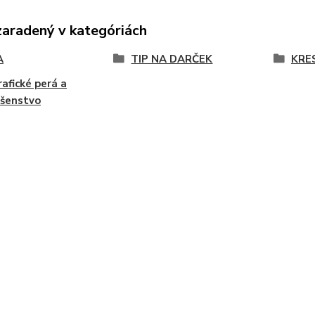
zaradený v kategóriách
A
TIP NA DARČEK
KRE
rafické perá a
ušenstvo