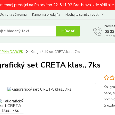
amennej predajni na Palackého 22, 811 02 Bratislava, kde sídli aj 
Ochrana súkromia
Kamenná predajňa
Nechajte sa inšpirovať!
Neviet
Hľadať
0903
Pondel
TIP NA DARČEK
Kaligrafický set CRETA klas., 7ks
grafický set CRETA klas., 7ks
Kaligr
pero, 
bombičk
či ozd