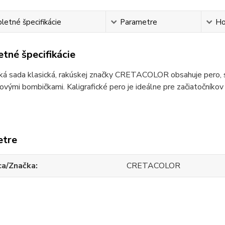
etné špecifikácie
Parametre
Ho
tné špecifikácie
ická sada klasická, rakúskej značky CRETACOLOR obsahuje pero,
vými bombičkami. Kaligrafické pero je ideálne pre začiatočníkov v
etre
ca/Značka
CRETACOLOR