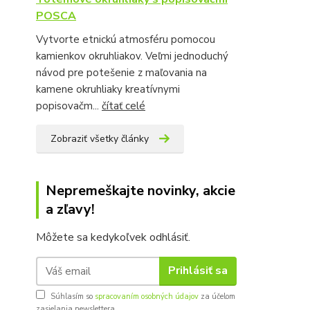
POSCA
Vytvorte etnickú atmosféru pomocou
kamienkov okruhliakov. Veľmi jednoduchý
návod pre potešenie z maľovania na
kamene okruhliaky kreatívnymi
popisovačm...
čítať celé
Zobraziť všetky články
Nepremeškajte novinky, akcie
a zľavy!
Môžete sa kedykoľvek odhlásiť.
Prihlásiť sa
Súhlasím so
spracovaním osobných údajov
za účelom
zasielania newslettera.