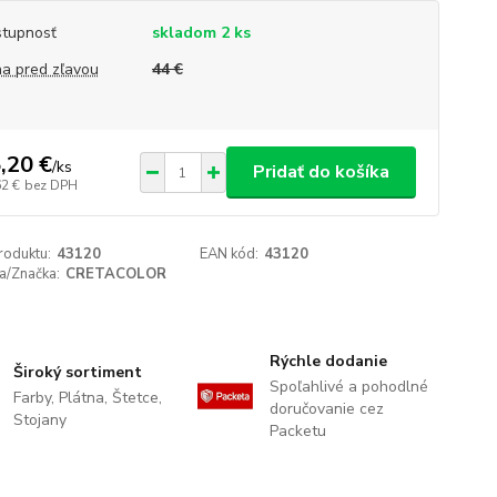
tupnosť
skladom 2 ks
a pred zľavou
44 €
,20 €
/
ks
Pridať do košíka
62 €
bez DPH
roduktu:
43120
EAN kód:
43120
a/Značka:
CRETACOLOR
Rýchle dodanie
Široký sortiment
Spoľahlivé a pohodlné
Farby, Plátna, Štetce,
doručovanie cez
Stojany
Packetu