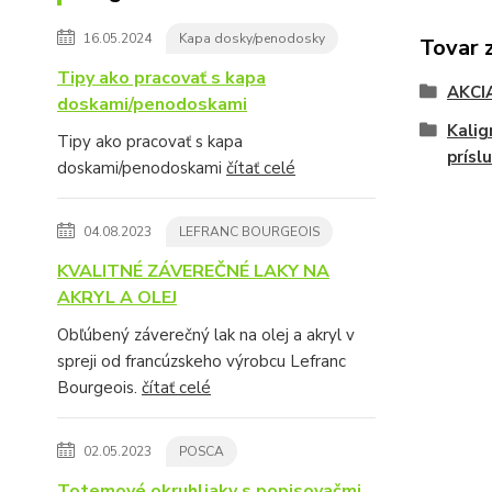
16.05.2024
Kapa dosky/penodosky
Tovar 
Tipy ako pracovať s kapa
AKCI
doskami/penodoskami
Kalig
Tipy ako pracovať s kapa
prísl
doskami/penodoskami
čítať celé
04.08.2023
LEFRANC BOURGEOIS
KVALITNÉ ZÁVEREČNÉ LAKY NA
AKRYL A OLEJ
Obľúbený záverečný lak na olej a akryl v
spreji od francúzskeho výrobcu Lefranc
Bourgeois.
čítať celé
02.05.2023
POSCA
Totemové okruhliaky s popisovačmi