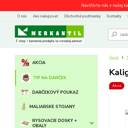
Navštívte nás v našej k
O nás
Ako nakupovať
Obchodné podmienky
Kontakty
Úvod
AKCIA
Kali
TIP NA DARČEK
Akcia
DARČEKOVÝ POUKAZ
MALIARSKE STOJANY
RYSOVACIE DOSKY +
OBALY