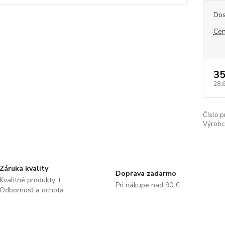
Dos
Cen
35
28,
Číslo p
Výrobc
Záruka kvality
Doprava zadarmo
Kvalitné produkty +
Pri nákupe nad 90 €
Odbornosť a ochota