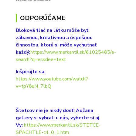
ODPORÚČAME
Bloková tlač na látku môže byť
zábavnou, kreatívnou a úspešnou
činnosťou, ktorú si môže vychutnať
každý:
https://www.merkantil.sk/61025485/e-
search?q=essdee+text
Inšpirujte sa:
https://www.youtube.com/watch?
v=tpY8uN_7lbQ
Štetcov nie je nikdy dosť! Adžana
gallery si vybrali u nás, vyberte si aj
Vy:
https://www.merkantil.sk/STETCE-
SPACHTLE-c4_0_1.htm