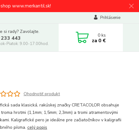
e-shop www.merkantil.sk!
Prihlásenie
e si rady? Zavolajte.
0
ks
 233 443
za
0 €
ok-Piatok: 9.00-17.00hod.
Ohodnotiť produkt
afická sada klasická, rakúskej značky CRETACOLOR obsahuje
s troma hrotmi (1,1mm; 1,5mm; 2,3mm) a tromi atramentovými
ami. Kaligrafické pero je ideálne pre začiatočníkov v kaligrafii
obného písma.
celý popis