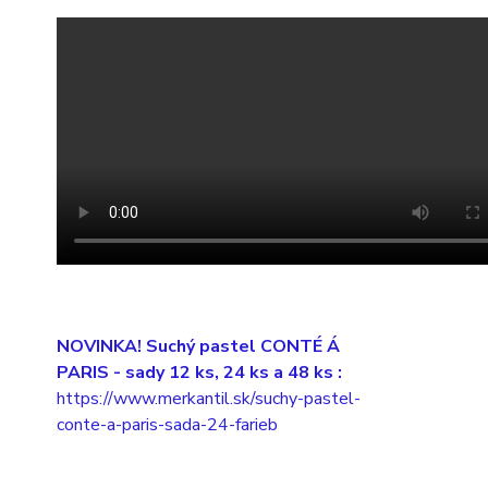
NOVINKA! Suchý pastel CONTÉ Á
PARIS
- sady 12 ks, 24 ks a 48 ks :
https://www.merkantil.sk/suchy-pastel-
conte-a-paris-sada-24-farieb