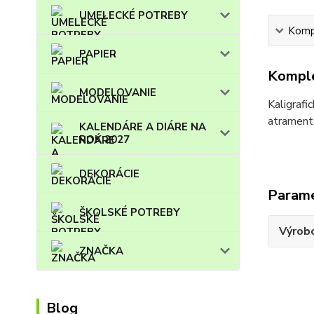
UMELECKÉ POTREBY
Kompl
PAPIER
Komple
MODELOVANIE
Kaligraf
atramento
KALENDÁRE A DIÁRE NA
ROK 2027
DEKORÁCIE
Param
ŠKOLSKÉ POTREBY
Výrob
ZNAČKA
Blog