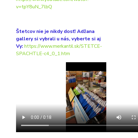
v=tpY8uN_7lbQ
Štetcov nie je nikdy dosť! Adžana
gallery si vybrali u nás, vyberte si aj
Vy:
https://www.merkantil.sk/STETCE-
SPACHTLE-c4_0_1.htm