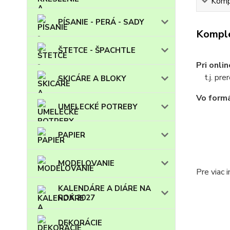
Kompl
PÍSANIE - PERÁ - SADY
Komple
ŠTETCE - ŠPACHTLE
Pri onli
t.j. prer
SKICÁRE A BLOKY
Vo formá
UMELECKÉ POTREBY
PAPIER
MODELOVANIE
Pre viac 
KALENDÁRE A DIÁRE NA
ROK 2027
DEKORÁCIE