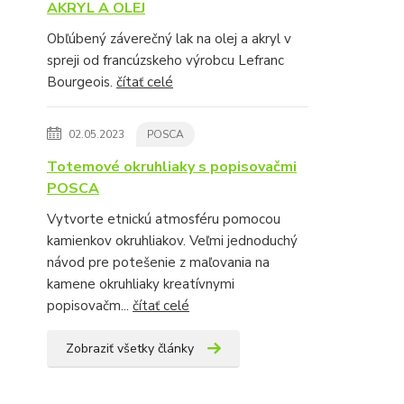
AKRYL A OLEJ
Obľúbený záverečný lak na olej a akryl v
spreji od francúzskeho výrobcu Lefranc
Bourgeois.
čítať celé
02.05.2023
POSCA
Totemové okruhliaky s popisovačmi
POSCA
Vytvorte etnickú atmosféru pomocou
kamienkov okruhliakov. Veľmi jednoduchý
návod pre potešenie z maľovania na
kamene okruhliaky kreatívnymi
popisovačm...
čítať celé
Zobraziť všetky články