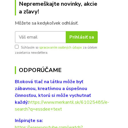
Nepremeškajte novinky, akcie
a zľavy!
Môžete sa kedykoľvek odhlásiť.
Prihlásiť sa
Súhlasím so
spracovaním osobných údajov
za účelom
zasielania newslettera.
ODPORÚČAME
Bloková tlač na látku môže byť
zábavnou, kreatívnou a úspešnou
činnosťou, ktorú si môže vychutnať
každý:
https://www.merkantil.sk/61025485/e-
search?q=essdee+text
Inšpirujte sa:
https://www.youtube.com/watch?