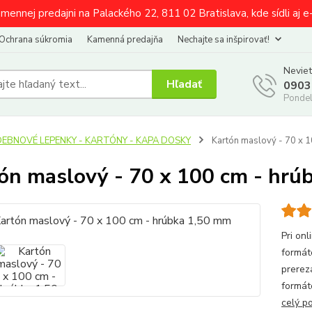
amennej predajni na Palackého 22, 811 02 Bratislava, kde sídli aj 
Ochrana súkromia
Kamenná predajňa
Nechajte sa inšpirovať!
Neviet
Hľadať
0903
Pondel
DEBNOVÉ LEPENKY - KARTÓNY - KAPA DOSKY
Kartón maslový - 70 x 
ón maslový - 70 x 100 cm - hrú
Pri on
fo
prerez
formát
celý p