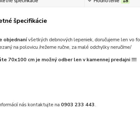
etné špecifikácie
Hodnotenie
18
tné špecifikácie
ne objednaní
všetkých debnových lepeniek, d
ezaný na polovicu /režeme ručne, za malé odchylky neručíme/
te 70x100 cm je možný odber len v kamennej predajni !!!!
informácií nás kontaktujte na
0903 233 443
.