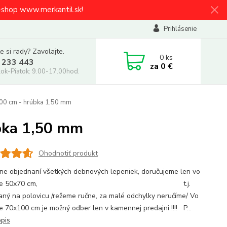
e-shop www.merkantil.sk!
Prihlásenie
e si rady? Zavolajte.
0
ks
 233 443
za
0 €
ok-Piatok: 9.00-17.00hod.
100 cm - hrúbka 1,50 mm
bka 1,50 mm
Ohodnotiť produkt
line objednaní všetkých debnových lepeniek, doručujeme len vo
rmáte 50x70 cm, t.j.
aný na polovicu /režeme ručne, za malé odchylky neručíme/ Vo
e 70x100 cm je možný odber len v kamennej predajni !!!! P...
opis