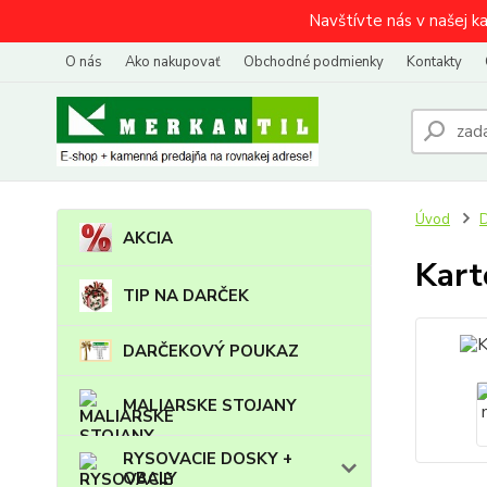
Navštívte nás v našej k
O nás
Ako nakupovať
Obchodné podmienky
Kontakty
Úvod
AKCIA
Kart
TIP NA DARČEK
DARČEKOVÝ POUKAZ
MALIARSKE STOJANY
RYSOVACIE DOSKY +
OBALY