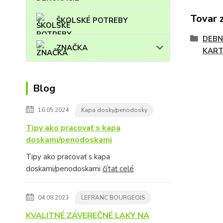
Tovar 
ŠKOLSKÉ POTREBY
DEBN
ZNAČKA
KART
Blog
16.05.2024
Kapa dosky/penodosky
Tipy ako pracovať s kapa
doskami/penodoskami
Tipy ako pracovať s kapa
doskami/penodoskami
čítať celé
04.08.2023
LEFRANC BOURGEOIS
KVALITNÉ ZÁVEREČNÉ LAKY NA