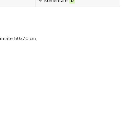
Komentáre
0
oručujeme len vo formáte 50x70 cm,