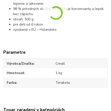
lepenie a lakovanie
98 % prírodných zložiek, neobsahuje konzervanty a lepok,
bez zápachu
obsah: 500 g
pre deti od 6 rokov
vyrobené v EÚ – Holandsko
Parametre
Výrobca/Značka
Creall
Hmotnosť
1 kg
Farba
Terakota
Tovar zaradený v kategóriách