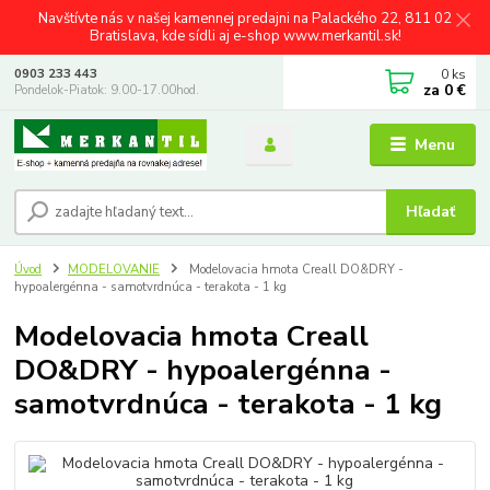
Navštívte nás v našej kamennej predajni na Palackého 22, 811 02
Bratislava, kde sídli aj e-shop www.merkantil.sk!
0
ks
0903 233 443
za
0 €
Pondelok-Piatok: 9.00-17.00hod.
Menu
Hľadať
Úvod
MODELOVANIE
Modelovacia hmota Creall DO&DRY -
hypoalergénna - samotvrdnúca - terakota - 1 kg
Modelovacia hmota Creall
DO&DRY - hypoalergénna -
samotvrdnúca - terakota - 1 kg