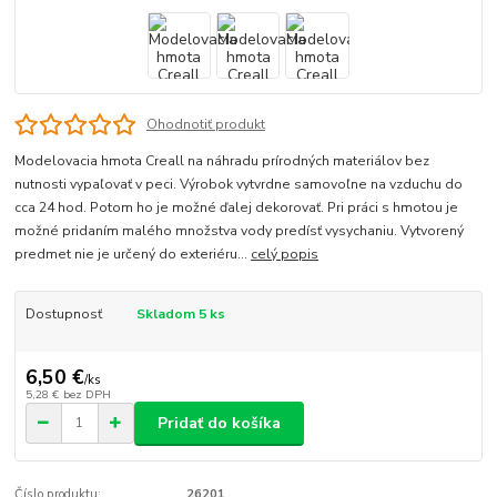
Ohodnotiť produkt
Modelovacia hmota Creall na náhradu prírodných materiálov bez
nutnosti vypaľovať v peci. Výrobok vytvrdne samovoľne na vzduchu do
cca 24 hod. Potom ho je možné ďalej dekorovať. Pri práci s hmotou je
možné pridaním malého množstva vody predísť vysychaniu. Vytvorený
predmet nie je určený do exteriéru...
celý popis
Dostupnosť
Skladom 5 ks
6,50 €
/
ks
5,28 €
bez DPH
Pridať do košíka
Číslo produktu:
26201