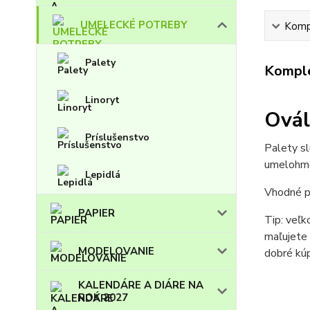
UMELECKÉ POTREBY
Kompl
Palety
Komple
Linoryt
Ovál
Príslušenstvo
Palety sl
umelohmo
Lepidlá
Vhodné p
PAPIER
Tip: veľk
maľujete 
MODELOVANIE
dobré kúp
KALENDÁRE A DIÁRE NA
ROK 2027