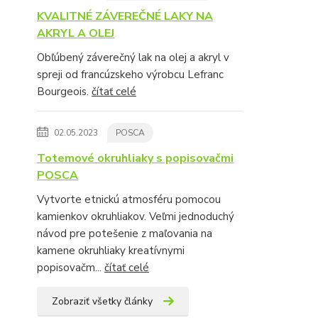
KVALITNÉ ZÁVEREČNÉ LAKY NA
AKRYL A OLEJ
Obľúbený záverečný lak na olej a akryl v
spreji od francúzskeho výrobcu Lefranc
Bourgeois.
čítať celé
02.05.2023
POSCA
Totemové okruhliaky s popisovačmi
POSCA
Vytvorte etnickú atmosféru pomocou
kamienkov okruhliakov. Veľmi jednoduchý
návod pre potešenie z maľovania na
kamene okruhliaky kreatívnymi
popisovačm...
čítať celé
Zobraziť všetky články