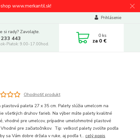
e-shop www.merkantil.sk!
Prihlásenie
e si rady? Zavolajte.
0
ks
 233 443
za
0 €
ok-Piatok: 9.00-17.00hod.
Ohodnotiť produkt
 plastová paleta 27 x 35 cm. Palety slúžia umelcom na
ie všetkých druhov farieb. Na výber máte palety kvalitné
é, vhodné pre umelcov, prípadne umelohmotné plastové
. Vhodné pre začiatočníkov. Tip: veľkosť palety zvolíte podľa
by sa Vám dobre držala v ruke, aj podľa t...
celý popis