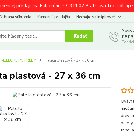
amennej predajni na Palackého 22, 811 02 Bratislava, kde sídli aj 
Ochrana súkromia
Kamenná predajňa
Nechajte sa inšpirovať!
Neviet
Hľadať
0903
Pondel
UMELECKÉ POTREBY
Paleta plastová - 27 x 36 cm
ta plastová - 27 x 36 cm
Oválna
miešan
dreven
palety
toho, a