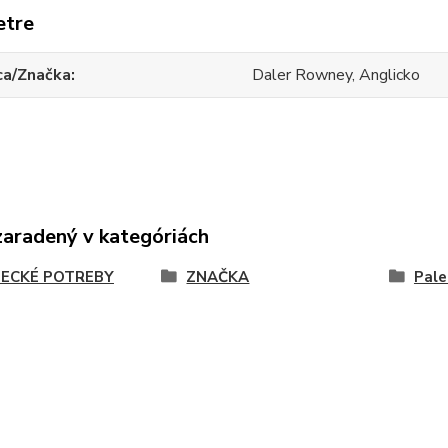
etre
ca/Značka
Daler Rowney, Anglicko
zaradený v kategóriách
ECKÉ POTREBY
ZNAČKA
Pale