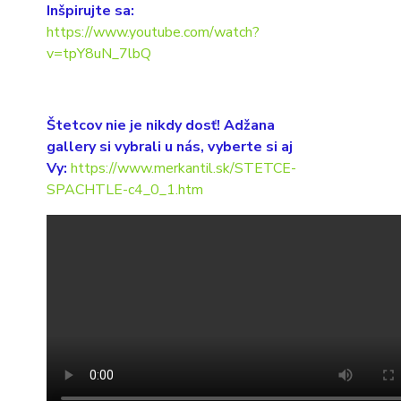
Inšpirujte sa:
https://www.youtube.com/watch?
v=tpY8uN_7lbQ
Štetcov nie je nikdy dosť! Adžana
gallery si vybrali u nás, vyberte si aj
Vy:
https://www.merkantil.sk/STETCE-
SPACHTLE-c4_0_1.htm