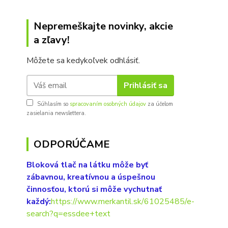
Nepremeškajte novinky, akcie
a zľavy!
Môžete sa kedykoľvek odhlásiť.
Prihlásiť sa
Súhlasím so
spracovaním osobných údajov
za účelom
zasielania newslettera.
ODPORÚČAME
Bloková tlač na látku môže byť
zábavnou, kreatívnou a úspešnou
činnosťou, ktorú si môže vychutnať
každý:
https://www.merkantil.sk/61025485/e-
search?q=essdee+text