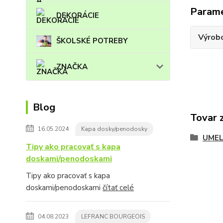
Param
DEKORÁCIE
Výrob
ŠKOLSKÉ POTREBY
ZNAČKA
Blog
Tovar 
16.05.2024
Kapa dosky/penodosky
UMEL
Tipy ako pracovať s kapa
doskami/penodoskami
Tipy ako pracovať s kapa
doskami/penodoskami
čítať celé
04.08.2023
LEFRANC BOURGEOIS