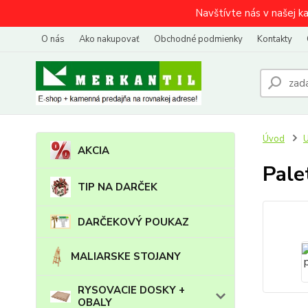
Navštívte nás v našej k
O nás
Ako nakupovať
Obchodné podmienky
Kontakty
Úvod
AKCIA
Pale
TIP NA DARČEK
DARČEKOVÝ POUKAZ
MALIARSKE STOJANY
RYSOVACIE DOSKY +
OBALY