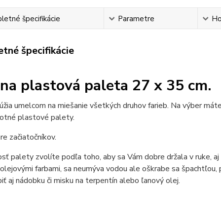
etné špecifikácie
Parametre
Ho
tné špecifikácie
na plastová paleta 27 x 35 cm.
úžia umelcom na miešanie všetkých druhov farieb. Na výber máte
tné plastové palety.
re začiatočníkov.
osť palety zvolíte podľa toho, aby sa Vám dobre držala v ruke, aj 
olejovými farbami, sa neumýva vodou ale oškrabe sa špachtľou, p
iť aj nádobku či misku na terpentín alebo ľanový olej.