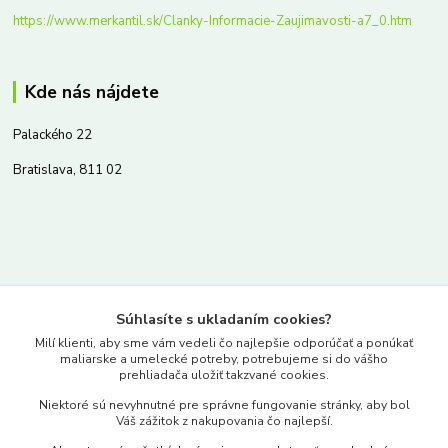
https://www.merkantil.sk/Clanky-Informacie-Zaujimavosti-a7_0.htm
Kde nás nájdete
Palackého 22
Bratislava, 811 02
Kontakty
Súhlasíte s ukladaním cookies?
www.merkantil.sk
Milí klienti, aby sme vám vedeli čo najlepšie odporúčať a ponúkať
maliarske a umelecké potreby, potrebujeme si do vášho
prehliadača uložiť takzvané cookies.
0903 233 443
Niektoré sú nevyhnutné pre správne fungovanie stránky, aby bol
Pondelok-Piatok: 9.00-17.00hod.
Váš zážitok z nakupovania čo najlepší.
objednavky@merkantil-obchod.sk