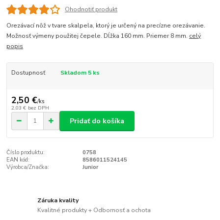
Ohodnotiť produkt
Orezávací nôž v tvare skalpela, ktorý je určený na precízne orezávanie.
Možnosť výmeny použitej čepele. Dĺžka 160 mm. Priemer 8 mm.
celý
popis
Dostupnosť
Skladom 5 ks
2,50 €
/
ks
2,03 €
bez DPH
Pridať do košíka
Číslo produktu:
0758
EAN kód:
8586011524145
Výrobca/Značka:
Junior
Záruka kvality
Kvalitné produkty + Odbornosť a ochota