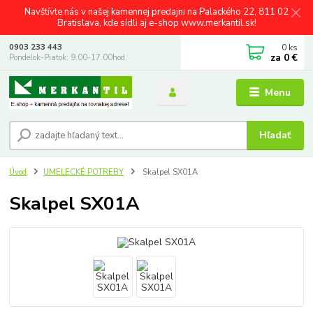
Navštívte nás v našej kamennej predajni na Palackého 22, 811 02
Bratislava, kde sídli aj e-shop www.merkantil.sk!
0
ks
0903 233 443
za
0 €
Pondelok-Piatok: 9.00-17.00hod.
Menu
Hľadať
Úvod
UMELECKÉ POTREBY
Skalpel SX01A
Skalpel SX01A