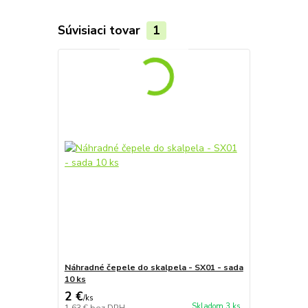
Súvisiaci tovar
1
Náhradné čepele do skalpela - SX01 - sada
10 ks
2 €
/
ks
Skladom 3 ks
1,63 €
bez DPH