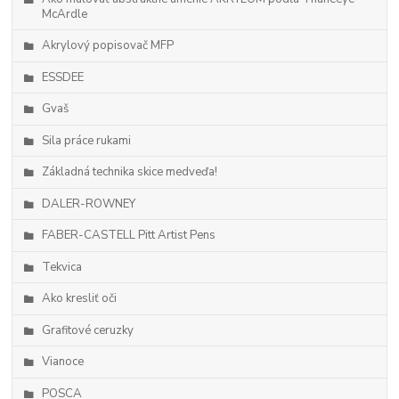
McArdle
Akrylový popisovač MFP
ESSDEE
Gvaš
Sila práce rukami
Základná technika skice medveďa!
DALER-ROWNEY
FABER-CASTELL Pitt Artist Pens
Tekvica
Ako kresliť oči
Grafitové ceruzky
Vianoce
POSCA