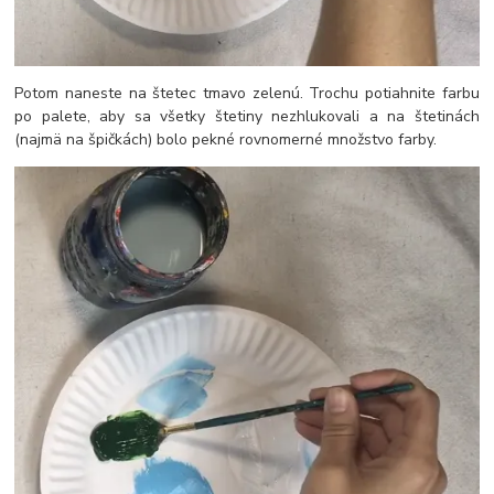
Potom naneste na štetec tmavo zelenú. Trochu potiahnite farbu
po palete, aby sa všetky štetiny nezhlukovali a na štetinách
(najmä na špičkách) bolo pekné rovnomerné množstvo farby.