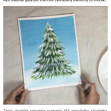
Ako maľovať guľatým štetcom zasnežený vianočný stromček?
Tento stromček pripomína rozmarný štýl vianočného stromčeka.