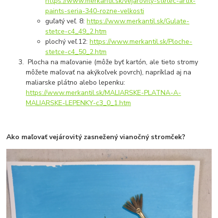
https://www.merkantil.sk/vejarovity-stetec-artix-
paints-seria-340-rozne-velkosti
guľatý veľ. 8:
https://www.merkantil.sk/Gulate-
stetce-c4_49_2.htm
plochý veľ.12:
https://www.merkantil.sk/Ploche-
stetce-c4_50_2.htm
Plocha na maľovanie (môže byť kartón, ale tieto stromy
môžete maľovať na akýkoľvek povrch), napríklad aj na
maliarske plátno alebo lepenku:
https://www.merkantil.sk/MALIARSKE-PLATNA-A-
MALIARSKE-LEPENKY-c3_0_1.htm
Ako maľovať vejárovitý zasnežený vianočný stromček?