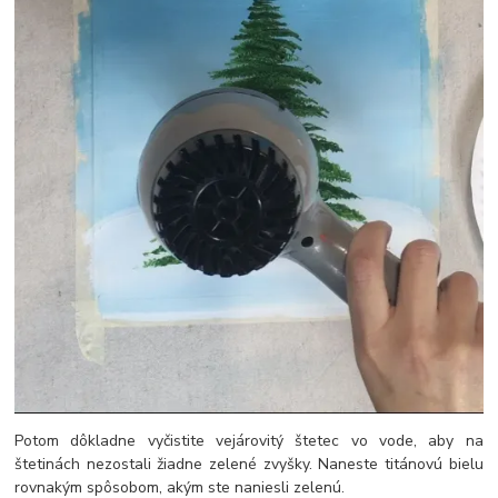
Potom dôkladne vyčistite vejárovitý štetec vo vode, aby na
štetinách nezostali žiadne zelené zvyšky. Naneste titánovú bielu
rovnakým spôsobom, akým ste naniesli zelenú.