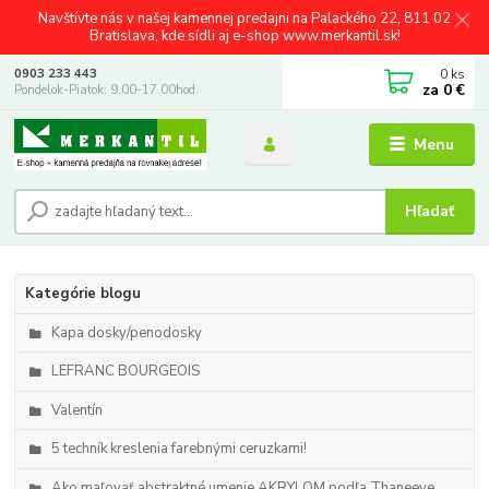
Navštívte nás v našej kamennej predajni na Palackého 22, 811 02
Bratislava, kde sídli aj e-shop www.merkantil.sk!
0
ks
0903 233 443
za
0 €
Pondelok-Piatok: 9.00-17.00hod.
Menu
Hľadať
Kategórie blogu
Kapa dosky/penodosky
LEFRANC BOURGEOIS
Valentín
5 techník kreslenia farebnými ceruzkami!
Ako maľovať abstraktné umenie AKRYLOM podľa Thaneeye