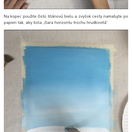
Na kopec použite čistú titánovú bielu a zvyšok cesty namaľujte po
papieri tak, aby bola „čiara horizontu trochu hrudkovitá“.