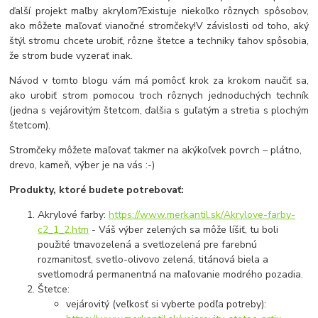
ďalší projekt maľby akrylom?
Existuje niekoľko rôznych spôsobov,
ako môžete maľovať vianočné stromčeky!
V závislosti od toho, aký
štýl stromu chcete urobiť, rôzne štetce a techniky ťahov spôsobia,
že strom bude vyzerať inak.
Návod v tomto blogu vám má pomôcť krok za krokom naučiť sa,
ako urobiť strom pomocou troch rôznych jednoduchých techník
(jedna s vejárovitým štetcom, ďalšia s guľatým a stretia s plochým
štetcom).
Stromčeky môžete maľovať takmer na akýkoľvek povrch – plátno,
drevo, kameň, výber je na vás :-)
Produkty, ktoré budete potrebovať:
Akrylové farby:
https://www.merkantil.sk/Akrylove-farby-
c2_1_2.htm
- Váš výber zelených sa môže líšiť, tu boli
použité tmavozelená a svetlozelená pre farebnú
rozmanitosť, svetlo-olivovo zelená, titánová biela a
svetlomodrá permanentná na maľovanie modrého pozadia.
Štetce:
vejárovitý (veľkosť si vyberte podľa potreby):