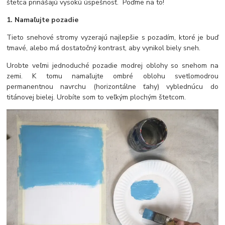
štetca prinášajú vysokú úspešnosť. Poďme na to!
1. Namaľujte pozadie
Tieto snehové stromy vyzerajú najlepšie s pozadím, ktoré je buď
tmavé, alebo má dostatočný kontrast, aby vynikol biely sneh.
Urobte veľmi jednoduché pozadie modrej oblohy so snehom na
zemi. K tomu namaľujte ombré oblohu svetlomodrou
permanentnou navrchu (horizontálne ťahy) vyblednúcu do
titánovej bielej. Urobíte som to veľkým plochým štetcom.