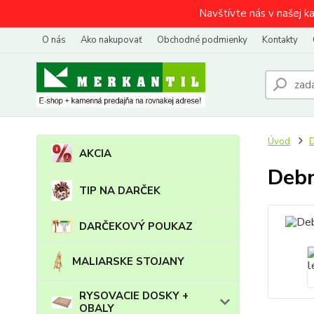
Navštívte nás v našej k
O nás
Ako nakupovať
Obchodné podmienky
Kontakty
Úvod
AKCIA
Debn
TIP NA DARČEK
DARČEKOVÝ POUKAZ
MALIARSKE STOJANY
RYSOVACIE DOSKY +
OBALY