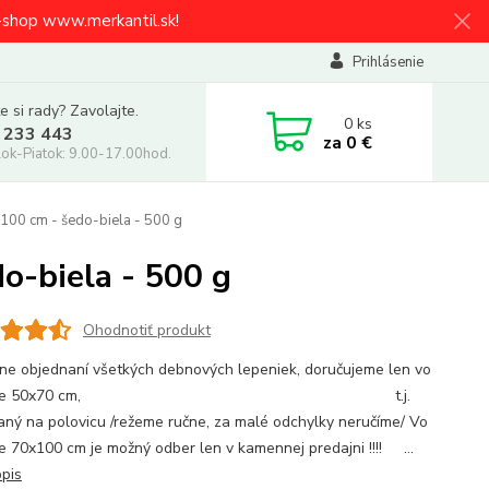
e-shop www.merkantil.sk!
Prihlásenie
e si rady? Zavolajte.
0
ks
 233 443
za
0 €
ok-Piatok: 9.00-17.00hod.
100 cm - šedo-biela - 500 g
o-biela - 500 g
Ohodnotiť produkt
line objednaní všetkých debnových lepeniek, doručujeme len vo
rmáte 50x70 cm, t.j.
aný na polovicu /režeme ručne, za malé odchylky neručíme/ Vo
e 70x100 cm je možný odber len v kamennej predajni !!!! ...
opis