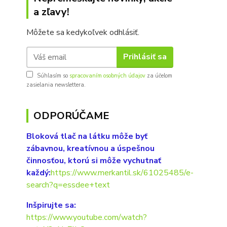
a zľavy!
Môžete sa kedykoľvek odhlásiť.
Prihlásiť sa
Súhlasím so
spracovaním osobných údajov
za účelom
zasielania newslettera.
ODPORÚČAME
Bloková tlač na látku môže byť
zábavnou, kreatívnou a úspešnou
činnosťou, ktorú si môže vychutnať
každý:
https://www.merkantil.sk/61025485/e-
search?q=essdee+text
Inšpirujte sa:
https://www.youtube.com/watch?