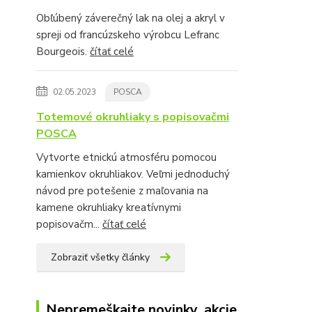
Obľúbený záverečný lak na olej a akryl v
spreji od francúzskeho výrobcu Lefranc
Bourgeois.
čítať celé
02.05.2023
POSCA
Totemové okruhliaky s popisovačmi
POSCA
Vytvorte etnickú atmosféru pomocou
kamienkov okruhliakov. Veľmi jednoduchý
návod pre potešenie z maľovania na
kamene okruhliaky kreatívnymi
popisovačm...
čítať celé
Zobraziť všetky články
Nepremeškajte novinky, akcie