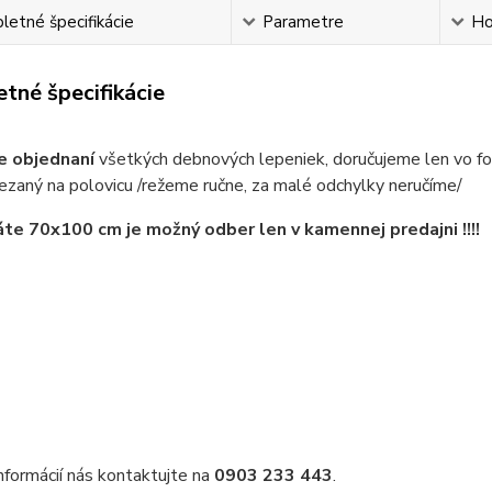
etné špecifikácie
Parametre
Ho
tné špecifikácie
ne objednaní
všetkých debnových lepeniek, d
ezaný na polovicu /režeme ručne, za malé odchylky neručíme/
te 70x100 cm je možný odber len v kamennej predajni !!!!
informácií nás kontaktujte na
0903 233 443
.