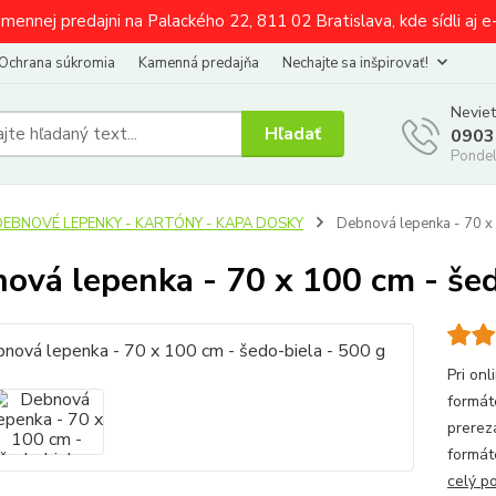
amennej predajni na Palackého 22, 811 02 Bratislava, kde sídli aj 
Ochrana súkromia
Kamenná predajňa
Nechajte sa inšpirovať!
Neviet
Hľadať
0903
Pondel
DEBNOVÉ LEPENKY - KARTÓNY - KAPA DOSKY
Debnová lepenka - 70 x 
ová lepenka - 70 x 100 cm - šed
Pri on
fo
prerez
formát
celý p