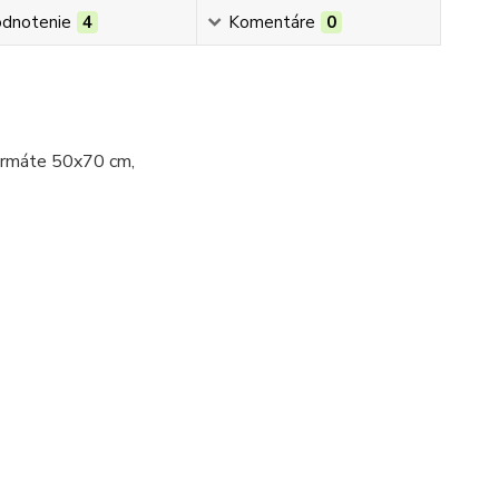
dnotenie
4
Komentáre
0
oručujeme len vo formáte 50x70 cm,