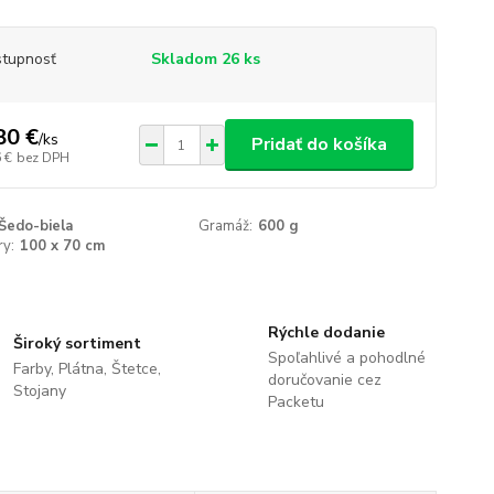
tupnosť
Skladom 26 ks
80 €
/
ks
Pridať do košíka
 €
bez DPH
Šedo-biela
Gramáž:
600 g
y:
100 x 70 cm
Rýchle dodanie
Široký sortiment
Spoľahlivé a pohodlné
Farby, Plátna, Štetce,
doručovanie cez
Stojany
Packetu