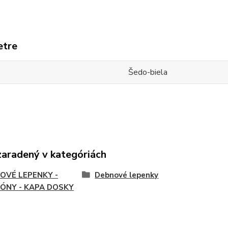
etre
Šedo-biela
zaradený v kategóriách
OVÉ LEPENKY -
Debnové lepenky
ÓNY - KAPA DOSKY