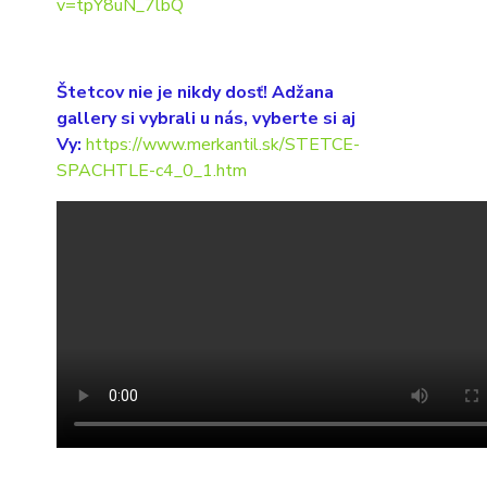
v=tpY8uN_7lbQ
Štetcov nie je nikdy dosť! Adžana
gallery si vybrali u nás, vyberte si aj
Vy:
https://www.merkantil.sk/STETCE-
SPACHTLE-c4_0_1.htm