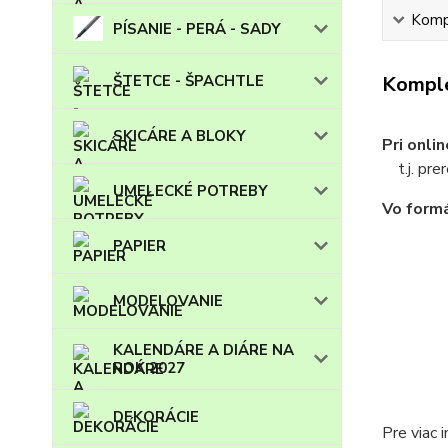
Kompl
PÍSANIE - PERÁ - SADY
ŠTETCE - ŠPACHTLE
Komple
SKICÁRE A BLOKY
Pri onli
t.j. prer
UMELECKÉ POTREBY
Vo formá
PAPIER
MODELOVANIE
KALENDÁRE A DIÁRE NA
ROK 2027
DEKORÁCIE
Pre viac 