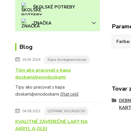
ŠKOLSKÉ POTREBY
ZNAČKA
Param
Farba
Blog
16.05.2024
Kapa dosky/penodosky
Tipy ako pracovať s kapa
doskami/penodoskami
Tipy ako pracovať s kapa
Tovar 
doskami/penodoskami
čítať celé
DEBN
KART
04.08.2023
LEFRANC BOURGEOIS
KVALITNÉ ZÁVEREČNÉ LAKY NA
AKRYL A OLEJ