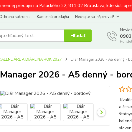
amennej predajni na Palackého 22, 811 02 Bratislava, kde sídli aj 
Ochrana súkromia
Kamenná predajňa
Nechajte sa inšpirovať!
Neviet
Hľadať
0903
Pondel
KALENDÁRE A DIÁRE NA ROK 2027
Diár Manager 2026 - A5 denný - b
 Manager 2026 - A5 denný - bo
Kvalit
a česk
štátny
kalend
sloven