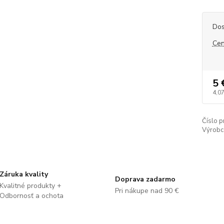
Dos
Cen
5 
4,07
Číslo p
Výrobc
Záruka kvality
Doprava zadarmo
Kvalitné produkty +
Pri nákupe nad 90 €
Odbornosť a ochota