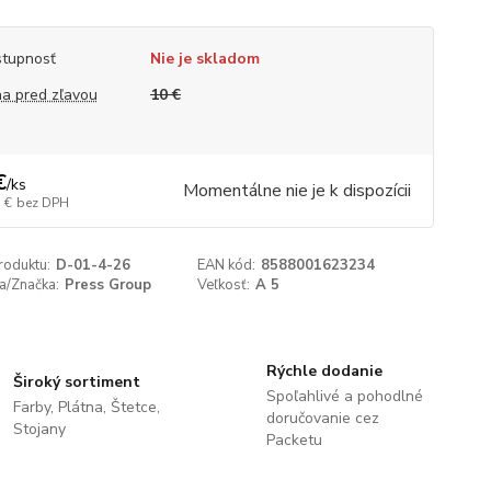
tupnosť
Nie je skladom
a pred zľavou
10 €
€
/
ks
Momentálne nie je k dispozícii
 €
bez DPH
roduktu:
D-01-4-26
EAN kód:
8588001623234
a/Značka:
Press Group
Veľkosť:
A 5
Rýchle dodanie
Široký sortiment
Spoľahlivé a pohodlné
Farby, Plátna, Štetce,
doručovanie cez
Stojany
Packetu