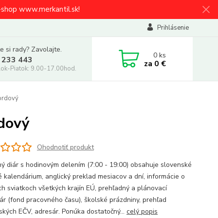
e-shop www.merkantil.sk!
Prihlásenie
e si rady? Zavolajte.
0
ks
 233 443
za
0 €
ok-Piatok: 9.00-17.00hod.
ordový
rdový
Ohodnotiť produkt
ný diár s hodinovým delením (7:00 - 19:00) obsahuje slovenské
é kalendárium, anglický preklad mesiacov a dní, informácie o
ch sviatkoch všetkých krajín EÚ, prehľadný a plánovací
ár (fond pracovného času), školské prázdniny, prehľad
ských EČV, adresár. Ponúka dostatočný...
celý popis