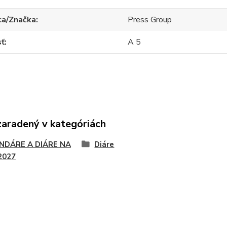
ca/Značka
Press Group
sť
A 5
zaradený v kategóriách
NDÁRE A DIÁRE NA
Diáre
2027