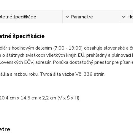
etné špecifikácie
Parametre
Ho
tné špecifikácie
diár s hodinovým delením (7:00 - 19:00) obsahuje slovenské a če
e o štátnych sviatkoch všetkých krajín EÚ, prehľadný a plánovací
lovenských EČV, adresár. Ponúka dostatočný priestor pre písan
lka s razbou roku. Tvrdá šitá väzba V8, 336 strán.
0,4 cm x 14,5 cm x 2,2 cm (V x Š x H)
etre