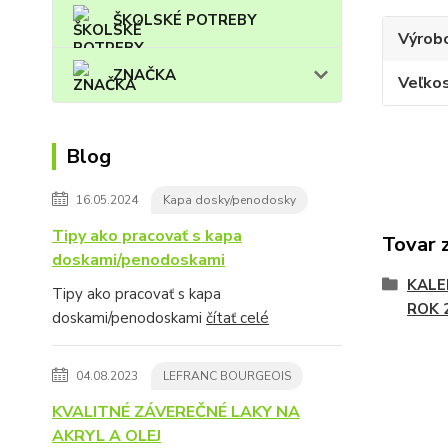
ŠKOLSKÉ POTREBY
Výrob
ZNAČKA
Veľko
Blog
16.05.2024
Kapa dosky/penodosky
Tipy ako pracovať s kapa
Tovar 
doskami/penodoskami
KALE
Tipy ako pracovať s kapa
ROK 
doskami/penodoskami
čítať celé
04.08.2023
LEFRANC BOURGEOIS
KVALITNÉ ZÁVEREČNÉ LAKY NA
AKRYL A OLEJ