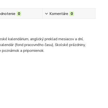
dnotenie
0
Komentáre
0
ské kalendárium, anglický preklad mesiacov a dní,
 kalendár (fond pracovného času), školské prázdniny,
ie poznámok a pripomienok.