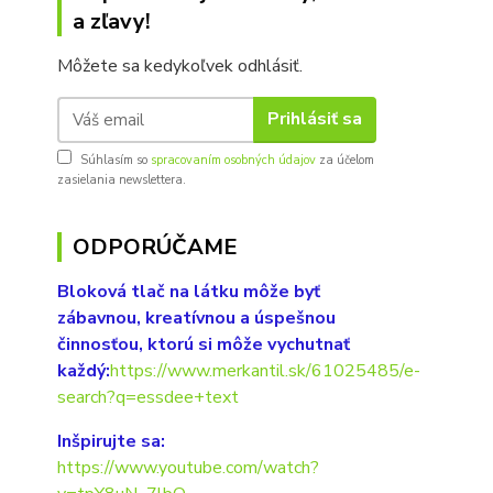
a zľavy!
Môžete sa kedykoľvek odhlásiť.
Prihlásiť sa
Súhlasím so
spracovaním osobných údajov
za účelom
zasielania newslettera.
ODPORÚČAME
Bloková tlač na látku môže byť
zábavnou, kreatívnou a úspešnou
činnosťou, ktorú si môže vychutnať
každý:
https://www.merkantil.sk/61025485/e-
search?q=essdee+text
Inšpirujte sa:
https://www.youtube.com/watch?