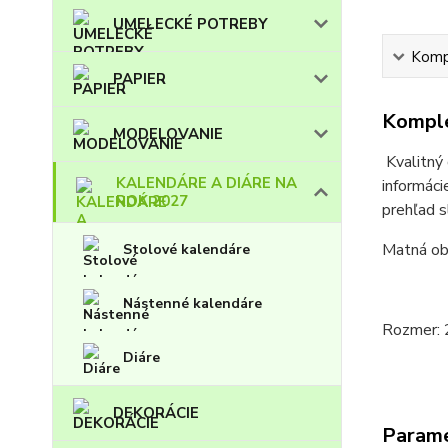
UMELECKÉ POTREBY
Kompl
PAPIER
Komple
MODELOVANIE
Kvalitný 
KALENDÁRE A DIÁRE NA
informáci
ROK 2027
prehľad s
Matná obá
Stolové kalendáre
Nástenné kalendáre
Rozmer: 2
Diáre
DEKORÁCIE
Param