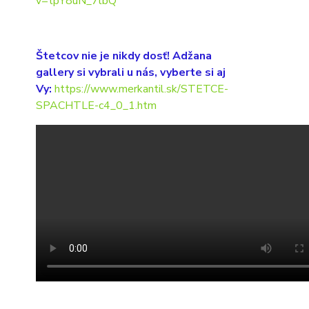
v=tpY8uN_7lbQ
Štetcov nie je nikdy dosť! Adžana
gallery si vybrali u nás, vyberte si aj
Vy:
https://www.merkantil.sk/STETCE-
SPACHTLE-c4_0_1.htm