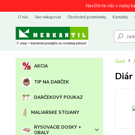
Navštívte nás v našej k
O nás
Ako nakupovať
Obchodné podmienky
Kontakty
Úvod
AKCIA
Diár
TIP NA DARČEK
DARČEKOVÝ POUKAZ
MALIARSKE STOJANY
RYSOVACIE DOSKY +
OBALY