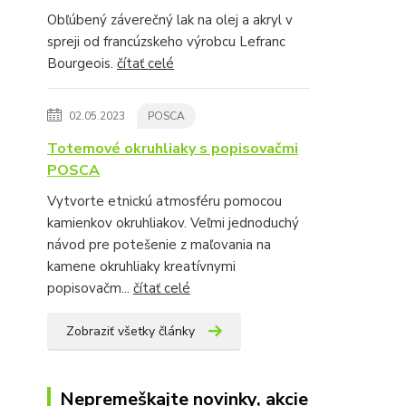
Obľúbený záverečný lak na olej a akryl v
spreji od francúzskeho výrobcu Lefranc
Bourgeois.
čítať celé
02.05.2023
POSCA
Totemové okruhliaky s popisovačmi
POSCA
Vytvorte etnickú atmosféru pomocou
kamienkov okruhliakov. Veľmi jednoduchý
návod pre potešenie z maľovania na
kamene okruhliaky kreatívnymi
popisovačm...
čítať celé
Zobraziť všetky články
Nepremeškajte novinky, akcie