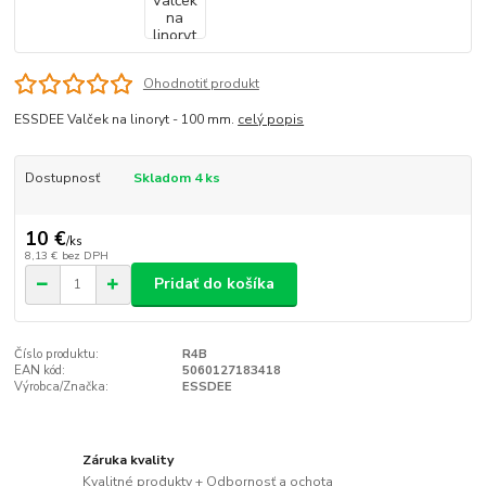
Ohodnotiť produkt
ESSDEE Valček na linoryt - 100 mm.
celý popis
Dostupnosť
Skladom 4 ks
10 €
/
ks
8,13 €
bez DPH
Pridať do košíka
Číslo produktu:
R4B
EAN kód:
5060127183418
Výrobca/Značka:
ESSDEE
Záruka kvality
Kvalitné produkty + Odbornosť a ochota