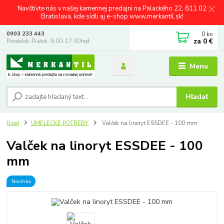
Navštívte nás v našej kamennej predajni na Palackého 22, 811 02
Bratislava, kde sídli aj e-shop www.merkantil.sk!
0
ks
0903 233 443
za
0 €
Pondelok-Piatok: 9.00-17.00hod.
Menu
Hľadať
Úvod
UMELECKÉ POTREBY
Valček na linoryt ESSDEE - 100 mm
Valček na linoryt ESSDEE - 100
mm
Novinka