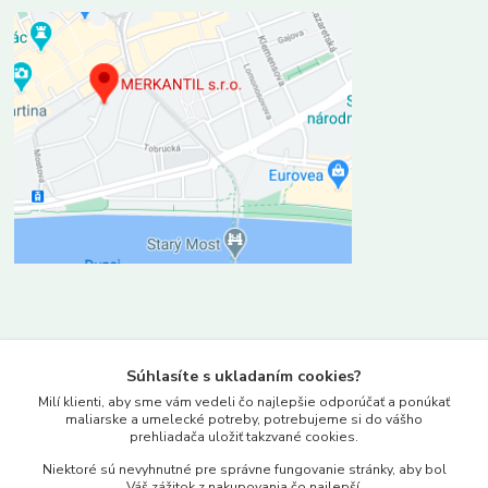
Kontakty
Súhlasíte s ukladaním cookies?
www.merkantil.sk
Milí klienti, aby sme vám vedeli čo najlepšie odporúčať a ponúkať
maliarske a umelecké potreby, potrebujeme si do vášho
prehliadača uložiť takzvané cookies.
0903 233 443
Niektoré sú nevyhnutné pre správne fungovanie stránky, aby bol
Pondelok-Piatok: 9.00-17.00hod.
Váš zážitok z nakupovania čo najlepší.