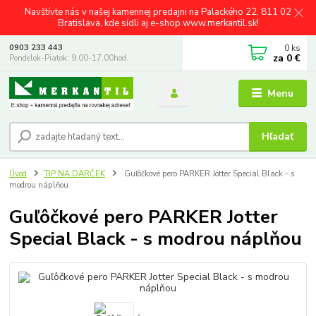
Navštívte nás v našej kamennej predajni na Palackého 22, 811 02
Bratislava, kde sídli aj e-shop www.merkantil.sk!
0
ks
0903 233 443
za
0 €
Pondelok-Piatok: 9.00-17.00hod.
Menu
Hľadať
Úvod
TIP NA DARČEK
Guľôčkové pero PARKER Jotter Special Black - s
modrou náplňou
Guľôčkové pero PARKER Jotter
Special Black - s modrou náplňou