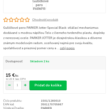
Ohodnotiť produkt
Guľôčkové pero PARKER Jotter Special Black: stláčací mechanizmus
dodávané s modrou náplňou Telo z čierneho tvrdeného plastu, doplnky
z nerezovej ocele. PARKER JOTTER je dizajnérskou klasikou a dôverne
známym modelovým radom, oceňovaný najmä pre svoju kvalitu,
spoľahlivosť a priaznivý pomer ceny a ...
celý popis
Dostupnosť
Skladom 2 ks
15 €
/
ks
12,20 €
bez DPH
Pridať do košíka
Číslo produktu:
1501/1260010
EAN kód:
3501170705667
Výrobca/Značka:
PARKER