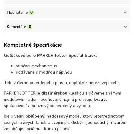
Hodnotenie
0
Komentáre
0
Kompletné špecifikácie
Guľôčkové pero PARKER Jotter Special Black:
stláčací mechanizmus
dodávané s
modrou
náplňou
Telo z čierneho tvrdeného plastu, doplnky z nerezovej ocele.
PARKER JOTTER je
dizajnérskou
klasikou a dôverne známym
modelovým radom, oceňovaný najmä pre svoju
kvalitu
,
spoľahlivosť a priaznivý pomer ceny a výkonu.
Ide o veľmi
obľúbený
,
nadčasový
model, ktorý prostredníctvom
jasných a živých farieb a svojím praktickým, jednoduchým tvarom
zosobňuje sociálnu stránku písania.