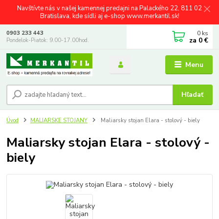
Navštívte nás v našej kamennej predajni na Palackého 22, 811 02
Bratislava, kde sídli aj e-shop www.merkantil.sk!
0
ks
0903 233 443
za
0 €
Pondelok-Piatok: 9.00-17.00hod.
Menu
Hľadať
Úvod
MALIARSKE STOJANY
Maliarsky stojan Elara - stolový - biely
Maliarsky stojan Elara - stolový -
biely