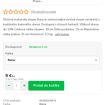
Ohodnotiť produkt
Stolový maliarsky stojan Elara je výstavový/prezenčný stojan vyrobený z
kvalitného bukového dreva. Dostupný v rôznych farbách. Vlhkosť dreva:
do 10% Celková výška stojanu: 39 cm Šírka podstavy: 19 cm Maximálna
výška plátna: 33 cm Hmotnosť: 0,3 kg
celý popis
Dostupnosť
Skladom 1 ks
Farba
9 €
/
ks
7,32 €
bez DPH
Pridať do košíka
Číslo produktu:
9105011M-5
Farba:
Biela