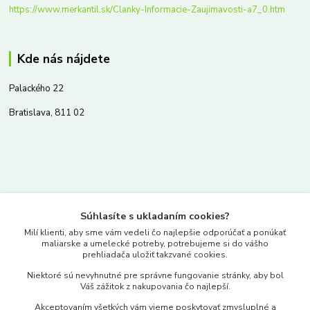
https://www.merkantil.sk/Clanky-Informacie-Zaujimavosti-a7_0.htm
Kde nás nájdete
Palackého 22
Bratislava, 811 02
Kontakty
Súhlasíte s ukladaním cookies?
www.merkantil.sk
Milí klienti, aby sme vám vedeli čo najlepšie odporúčať a ponúkať
maliarske a umelecké potreby, potrebujeme si do vášho
prehliadača uložiť takzvané cookies.
0903 233 443
Niektoré sú nevyhnutné pre správne fungovanie stránky, aby bol
Pondelok-Piatok: 9.00-17.00hod.
Váš zážitok z nakupovania čo najlepší.
objednavky@merkantil-obchod.sk
Akceptovaním všetkých vám vieme poskytovať zmysluplné a