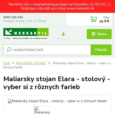
Navštívte nás v našej kamennej predajni na Palackého 22, 811 02
Bratislava, kde sídli aj e-shop www.merkantil.sk!
0
ks
0903 233 443
za
0 €
Pondelok-Piatok: 9.00-17.00hod.
Menu
Hľadať
Úvod
MALIARSKE STOJANY
Maliarsky stojan Elara - stolový - vyber si z
rôznych farieb
Maliarsky stojan Elara - stolový -
vyber si z rôznych farieb