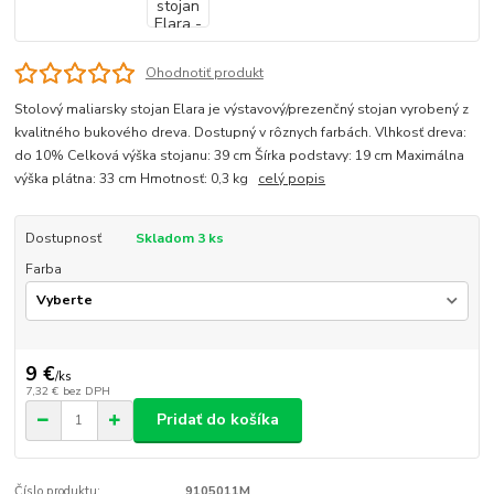
Ohodnotiť produkt
Stolový maliarsky stojan Elara je výstavový/prezenčný stojan vyrobený z
kvalitného bukového dreva. Dostupný v rôznych farbách. Vlhkosť dreva:
do 10% Celková výška stojanu: 39 cm Šírka podstavy: 19 cm Maximálna
výška plátna: 33 cm Hmotnosť: 0,3 kg
celý popis
Dostupnosť
Skladom 3 ks
Farba
9 €
/
ks
7,32 €
bez DPH
Pridať do košíka
Číslo produktu:
9105011M