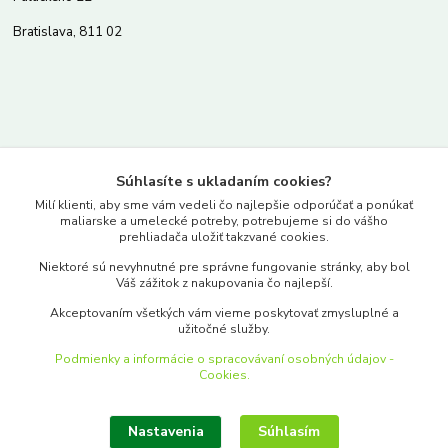
Bratislava, 811 02
Kontakty
Súhlasíte s ukladaním cookies?
www.merkantil.sk
Milí klienti, aby sme vám vedeli čo najlepšie odporúčať a ponúkať
maliarske a umelecké potreby, potrebujeme si do vášho
prehliadača uložiť takzvané cookies.
0903 233 443
Niektoré sú nevyhnutné pre správne fungovanie stránky, aby bol
Pondelok-Piatok: 9.00-17.00hod.
Váš zážitok z nakupovania čo najlepší.
objednavky@merkantil-obchod.sk
Akceptovaním všetkých vám vieme poskytovať zmysluplné a
užitočné služby.
Podmienky a informácie o spracovávaní osobných údajov -
Cookies.
Nastavenia
Súhlasím