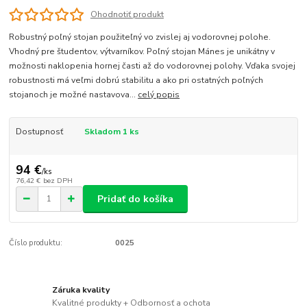
Ohodnotiť produkt
Robustný poľný stojan použiteľný vo zvislej aj vodorovnej polohe.
Vhodný pre študentov, výtvarníkov. Poľný stojan Mánes je unikátny v
možnosti naklopenia hornej časti až do vodorovnej polohy. Vďaka svojej
robustnosti má veľmi dobrú stabilitu a ako pri ostatných poľných
stojanoch je možné nastavova...
celý popis
Dostupnosť
Skladom 1 ks
94 €
/
ks
76,42 €
bez DPH
Pridať do košíka
Číslo produktu:
0025
Záruka kvality
Kvalitné produkty + Odbornosť a ochota