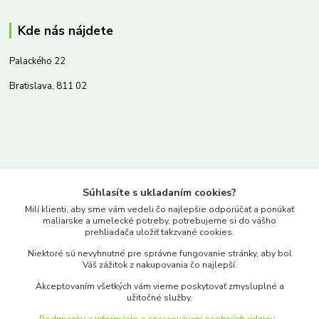
Kde nás nájdete
Palackého 22
Bratislava, 811 02
Kontakty
Súhlasíte s ukladaním cookies?
www.merkantil.sk
Milí klienti, aby sme vám vedeli čo najlepšie odporúčať a ponúkať
maliarske a umelecké potreby, potrebujeme si do vášho
prehliadača uložiť takzvané cookies.
0903 233 443
Niektoré sú nevyhnutné pre správne fungovanie stránky, aby bol
Pondelok-Piatok: 9.00-17.00hod.
Váš zážitok z nakupovania čo najlepší.
objednavky@merkantil-obchod.sk
Akceptovaním všetkých vám vieme poskytovať zmysluplné a
užitočné služby.