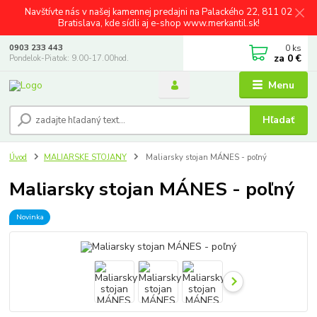
Navštívte nás v našej kamennej predajni na Palackého 22, 811 02
Bratislava, kde sídli aj e-shop www.merkantil.sk!
0
ks
0903 233 443
za
0 €
Pondelok-Piatok: 9.00-17.00hod.
Menu
Hľadať
Úvod
MALIARSKE STOJANY
Maliarsky stojan MÁNES - poľný
Maliarsky stojan MÁNES - poľný
Novinka