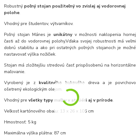
Robustný
poľný stojan použiteľný vo zvislej aj vodorovnej
polohe
.
Vhodný pre študentov, výtvarníkov.
Poľný stojan Mánes je
unikátny
v možnosti naklopenia hornej
časti až do vodorovnej polohy.
Vďaka svojej robustnosti má veľmi
dobrú stabilitu a ako pri ostatných poľných stojanoch je možné
nastavovať výška nožičiek.
Stojan má zložitejšiu stredovú časť prispôsobenú na horizontálne
maľovanie.
Vyrobený je z
kvalitného
bukového dreva a je povrchovo
ošetrený ekologickým olejom.
Vhodný pre
všetky typy maľby v ateliéri aj v prírode
.
Veľkosť kartónového obalu: 13 x 26 x 105 cm
Hmostnosť: 5 kg
Maximálna výška plátna: 87 cm