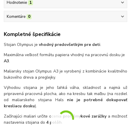
Hodnotenie
1
Komentáre
0
Kompletné špecifikácie
Stojan Olympus je
vhodný predovšetkým pre deti
.
Maximálna veľkosť formátu papiera vhodný na pracovnú dosku je
A3
.
Maliarsky stojan Olympus A3 je vyrobený z kombinácie kvalitného
bukového dreva a preglejky.
Výhodou stojana je jeho ľahká váha, skladnosť a najmä už
pripravená pracovná plocha, ako na kresbu tak maľbu (na rozdiel
od maliarskeho stojana Hals
nie je potrebné dokupovať
kresliacu dosku
).
Začínajúci maliari určite ocenia
protišmykové zarážky
a možnosť
nastavenia stojana do
4 polôh
.