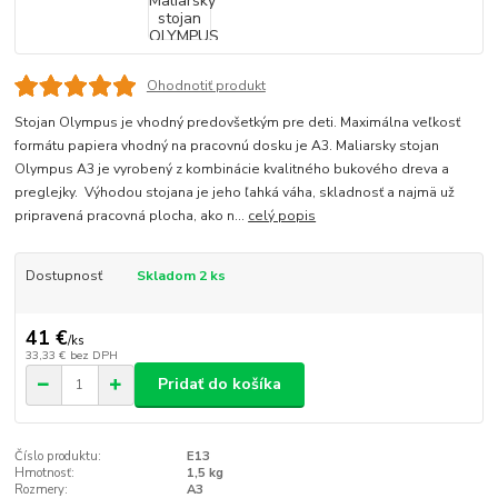
Ohodnotiť produkt
Stojan Olympus je vhodný predovšetkým pre deti. Maximálna veľkosť
formátu papiera vhodný na pracovnú dosku je A3. Maliarsky stojan
Olympus A3 je vyrobený z kombinácie kvalitného bukového dreva a
preglejky. Výhodou stojana je jeho ľahká váha, skladnosť a najmä už
pripravená pracovná plocha, ako n...
celý popis
Dostupnosť
Skladom 2 ks
41 €
/
ks
33,33 €
bez DPH
Pridať do košíka
Číslo produktu:
E13
Hmotnosť:
1,5 kg
Rozmery:
A3