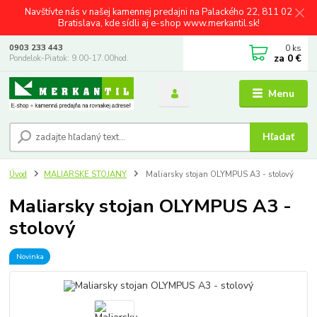
Navštívte nás v našej kamennej predajni na Palackého 22, 811 02
Bratislava, kde sídli aj e-shop www.merkantil.sk!
0
ks
0903 233 443
za
0 €
Pondelok-Piatok: 9.00-17.00hod.
Menu
Hľadať
Úvod
MALIARSKE STOJANY
Maliarsky stojan OLYMPUS A3 - stolový
Maliarsky stojan OLYMPUS A3 -
stolový
Novinka