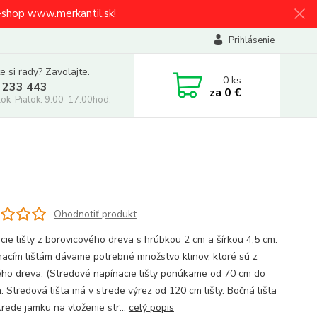
e-shop www.merkantil.sk!
Prihlásenie
e si rady? Zavolajte.
0
ks
 233 443
za
0 €
ok-Piatok: 9.00-17.00hod.
Ohodnotiť produkt
cie lišty z borovicového dreva s hrúbkou 2 cm a šírkou 4,5 cm.
nacím lištám dávame potrebné množstvo klinov, ktoré sú z
ho dreva. (Stredové napínacie lišty ponúkame od 70 cm do
. Stredová lišta má v strede výrez od 120 cm lišty. Bočná lišta
rede jamku na vloženie str...
celý popis