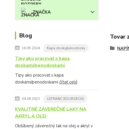
ZNAČKA
Blog
Tovar 
NAPÍ
16.05.2024
Kapa dosky/penodosky
Tipy ako pracovať s kapa
doskami/penodoskami
Tipy ako pracovať s kapa
doskami/penodoskami
čítať celé
04.08.2023
LEFRANC BOURGEOIS
KVALITNÉ ZÁVEREČNÉ LAKY NA
AKRYL A OLEJ
Obľúbený záverečný lak na olej a akryl v