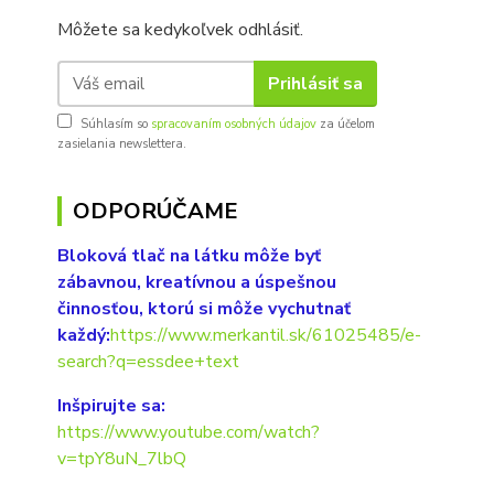
Môžete sa kedykoľvek odhlásiť.
Prihlásiť sa
Súhlasím so
spracovaním osobných údajov
za účelom
zasielania newslettera.
ODPORÚČAME
Bloková tlač na látku môže byť
zábavnou, kreatívnou a úspešnou
činnosťou, ktorú si môže vychutnať
každý:
https://www.merkantil.sk/61025485/e-
search?q=essdee+text
Inšpirujte sa:
https://www.youtube.com/watch?
v=tpY8uN_7lbQ