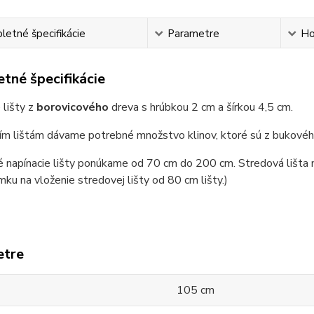
etné špecifikácie
Parametre
Ho
tné špecifikácie
 lišty z
borovicového
dreva s hrúbkou 2 cm a šírkou 4,5 cm.
ím lištám dávame potrebné množstvo klinov, ktoré sú z bukovéh
 napínacie lišty ponúkame od 70 cm do 200 cm. Stredová lišta m
mku na vloženie stredovej lišty od 80 cm lišty.)
etre
105 cm