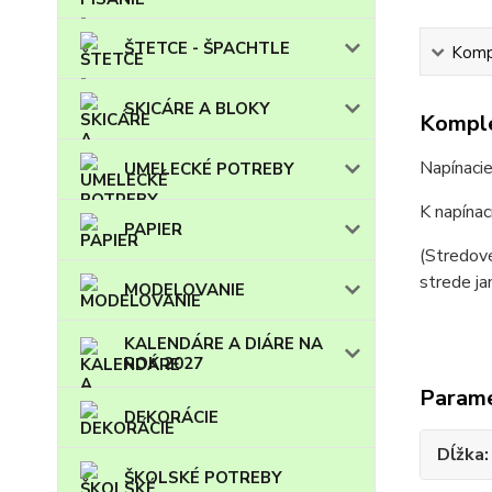
ŠTETCE - ŠPACHTLE
Kompl
SKICÁRE A BLOKY
Komple
Napínacie
UMELECKÉ POTREBY
K napínac
PAPIER
(Stredové
strede ja
MODELOVANIE
KALENDÁRE A DIÁRE NA
ROK 2027
Param
DEKORÁCIE
Dĺžka
ŠKOLSKÉ POTREBY