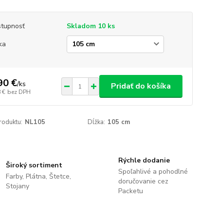
tupnosť
Skladom 10 ks
ka
90 €
/
ks
Pridať do košíka
 €
bez DPH
roduktu:
NL105
Dĺžka:
105 cm
Rýchle dodanie
Široký sortiment
Spoľahlivé a pohodlné
Farby, Plátna, Štetce,
doručovanie cez
Stojany
Packetu