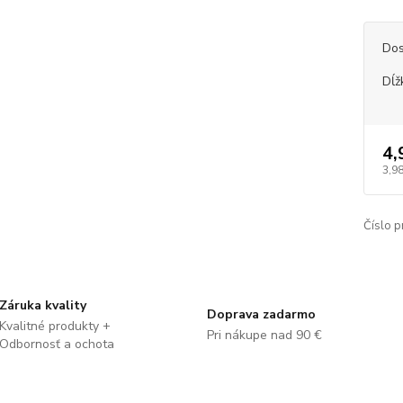
Dos
Dĺž
4,
3,98
Číslo p
Záruka kvality
Doprava zadarmo
Kvalitné produkty +
Pri nákupe nad 90 €
Odbornosť a ochota