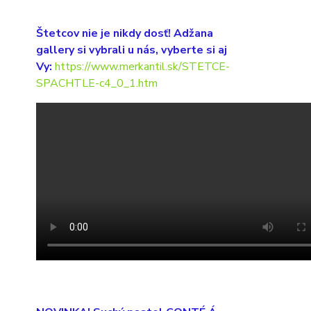
Štetcov nie je nikdy dosť! Adžana
gallery si vybrali u nás, vyberte si aj
Vy:
https://www.merkantil.sk/STETCE-
SPACHTLE-c4_0_1.htm