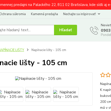
amennej predajni na Palackého 22, 811 02 Bratislava, kde sídli aj 
Ochrana súkromia
Kamenná predajňa
Nechajte sa inšpirovať!
Neviet
Hľadať
0903
Pondel
APÍNACIE LIŠTY
Napínacie lišty - 105 cm
nacie lišty - 105 cm
Napína
K napí
bukové
200 cm
má v st