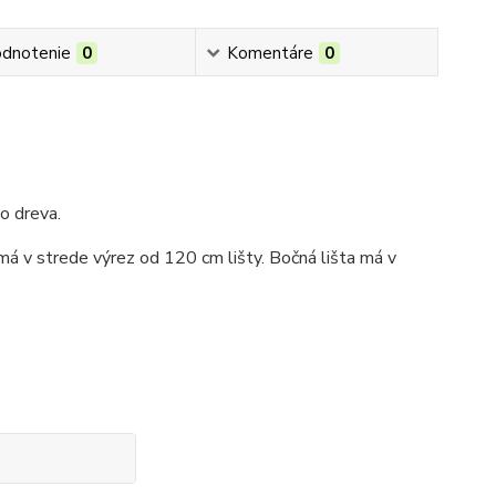
dnotenie
0
Komentáre
0
o dreva.
á v strede výrez od 120 cm lišty. Bočná lišta má v