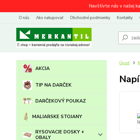
Navštívte nás v našej k
O nás
Ako nakupovať
Obchodné podmienky
Kontakty
Úvod
N
AKCIA
Napí
TIP NA DARČEK
DARČEKOVÝ POUKAZ
MALIARSKE STOJANY
RYSOVACIE DOSKY +
OBALY