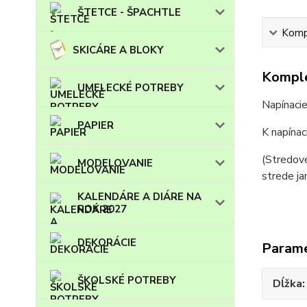
ŠTETCE - ŠPACHTLE
Kompl
SKICÁRE A BLOKY
Komple
UMELECKÉ POTREBY
Napínacie
PAPIER
K napínac
(Stredové
MODELOVANIE
strede ja
KALENDÁRE A DIÁRE NA
ROK 2027
DEKORÁCIE
Param
ŠKOLSKÉ POTREBY
Dĺžka