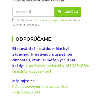
Môžete sa kedykoľvek odhlásiť.
Prihlásiť sa
Súhlasím so
spracovaním osobných údajov
za účelom
zasielania newslettera.
ODPORÚČAME
Bloková tlač na látku môže byť
zábavnou, kreatívnou a úspešnou
činnosťou, ktorú si môže vychutnať
každý:
https://www.merkantil.sk/61025485/e-
search?q=essdee+text
Inšpirujte sa:
https://www.youtube.com/watch?
v=tpY8uN_7lbQ