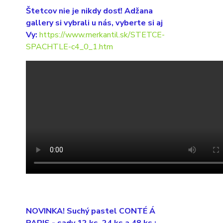
Štetcov nie je nikdy dosť! Adžana
gallery si vybrali u nás, vyberte si aj
Vy:
https://www.merkantil.sk/STETCE-
SPACHTLE-c4_0_1.htm
NOVINKA! Suchý pastel CONTÉ Á
PARIS
- sady 12 ks, 24 ks a 48 ks :