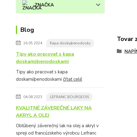
ZNAČKA
Blog
Tovar 
16.05.2024
Kapa dosky/penodosky
NAPÍ
Tipy ako pracovať s kapa
doskami/penodoskami
Tipy ako pracovať s kapa
doskami/penodoskami
čítať celé
04.08.2023
LEFRANC BOURGEOIS
KVALITNÉ ZÁVEREČNÉ LAKY NA
AKRYL A OLEJ
Obľúbený záverečný lak na olej a akryl v
spreji od francúzskeho výrobcu Lefranc