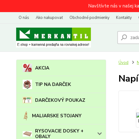
Navštívte nás v našej k
O nás
Ako nakupovať
Obchodné podmienky
Kontakty
Úvod
N
AKCIA
Napí
TIP NA DARČEK
DARČEKOVÝ POUKAZ
MALIARSKE STOJANY
RYSOVACIE DOSKY +
OBALY