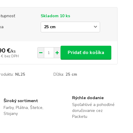
tupnosť
Skladom 10 ks
ka
90 €
/
ks
Pridať do košíka
 €
bez DPH
roduktu:
NL25
Dĺžka:
25 cm
Rýchle dodanie
Široký sortiment
Spoľahlivé a pohodlné
Farby, Plátna, Štetce,
doručovanie cez
Stojany
Packetu