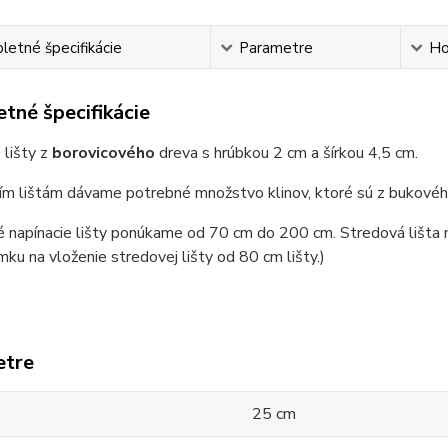
etné špecifikácie
Parametre
Ho
tné špecifikácie
 lišty z
borovicového
dreva s hrúbkou 2 cm a šírkou 4,5 cm.
ím lištám dávame potrebné množstvo klinov, ktoré sú z bukovéh
 napínacie lišty ponúkame od 70 cm do 200 cm. Stredová lišta m
mku na vloženie stredovej lišty od 80 cm lišty.)
etre
25 cm