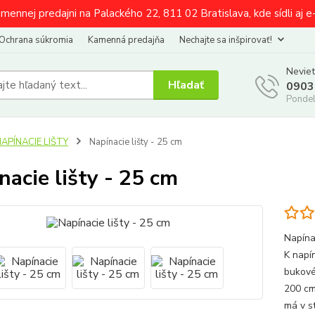
amennej predajni na Palackého 22, 811 02 Bratislava, kde sídli aj 
Ochrana súkromia
Kamenná predajňa
Nechajte sa inšpirovať!
Neviet
Hľadať
0903
Pondel
APÍNACIE LIŠTY
Napínacie lišty - 25 cm
nacie lišty - 25 cm
Napína
K napí
bukové
200 cm
má v st