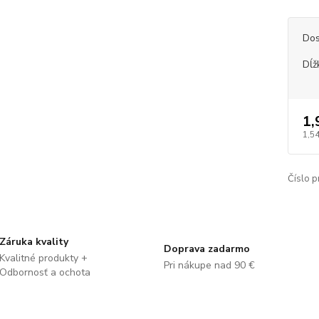
Dos
Dĺž
1,
1,54
Číslo p
Záruka kvality
Doprava zadarmo
Kvalitné produkty +
Pri nákupe nad 90 €
Odbornosť a ochota