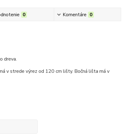
dnotenie
0
Komentáre
0
o dreva.
á v strede výrez od 120 cm lišty. Bočná lišta má v