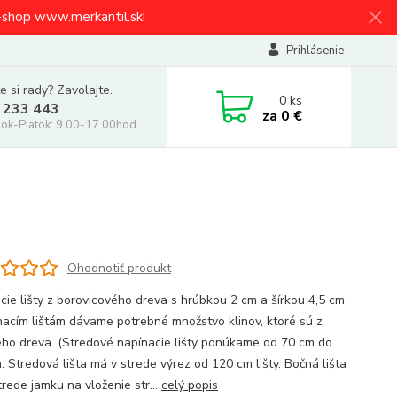
e-shop www.merkantil.sk!
Prihlásenie
e si rady? Zavolajte.
0
ks
 233 443
za
0 €
ok-Piatok: 9.00-17.00hod.
Ohodnotiť produkt
cie lišty z borovicového dreva s hrúbkou 2 cm a šírkou 4,5 cm.
nacím lištám dávame potrebné množstvo klinov, ktoré sú z
ho dreva. (Stredové napínacie lišty ponúkame od 70 cm do
. Stredová lišta má v strede výrez od 120 cm lišty. Bočná lišta
rede jamku na vloženie str...
celý popis