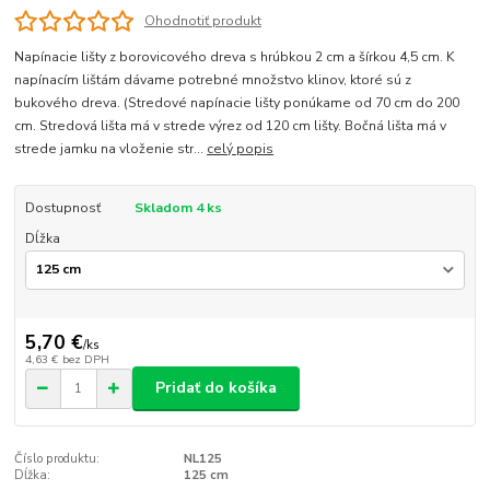
Ohodnotiť produkt
Napínacie lišty z borovicového dreva s hrúbkou 2 cm a šírkou 4,5 cm. K
napínacím lištám dávame potrebné množstvo klinov, ktoré sú z
bukového dreva. (Stredové napínacie lišty ponúkame od 70 cm do 200
cm. Stredová lišta má v strede výrez od 120 cm lišty. Bočná lišta má v
strede jamku na vloženie str...
celý popis
Dostupnosť
Skladom 4 ks
Dĺžka
5,70 €
/
ks
4,63 €
bez DPH
Pridať do košíka
Číslo produktu:
NL125
Dĺžka:
125 cm