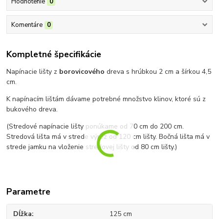
Hodnotenie
0
Komentáre
0
Kompletné špecifikácie
Napínacie lišty z
borovicového
dreva s hrúbkou 2 cm a šírkou 4,5
cm.
K napínacím lištám dávame potrebné množstvo klinov, ktoré sú z
bukového dreva.
(Stredové napínacie lišty ponúkame od 70 cm do 200 cm.
Stredová lišta má v strede výrez od 120 cm lišty. Bočná lišta má v
strede jamku na vloženie stredovej lišty od 80 cm lišty.)
Parametre
Dĺžka
125 cm