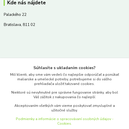
Kde nás nájdete
Palackého 22
Bratislava, 811 02
Kontakty
Súhlasíte s ukladaním cookies?
www.merkantil.sk
Milí klienti, aby sme vám vedeli čo najlepšie odporúčať a ponúkať
maliarske a umelecké potreby, potrebujeme si do vášho
prehliadača uložiť takzvané cookies.
0903 233 443
Niektoré sú nevyhnutné pre správne fungovanie stránky, aby bol
Pondelok-Piatok: 9.00-17.00hod.
Váš zážitok z nakupovania čo najlepší.
objednavky@merkantil-obchod.sk
Akceptovaním všetkých vám vieme poskytovať zmysluplné a
užitočné služby.
Podmienky a informácie o spracovávaní osobných údajov -
Cookies.