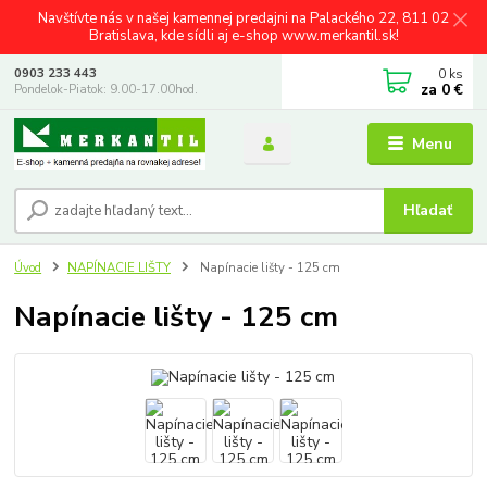
Navštívte nás v našej kamennej predajni na Palackého 22, 811 02
Bratislava, kde sídli aj e-shop www.merkantil.sk!
0
ks
0903 233 443
za
0 €
Pondelok-Piatok: 9.00-17.00hod.
Menu
Hľadať
Úvod
NAPÍNACIE LIŠTY
Napínacie lišty - 125 cm
Napínacie lišty - 125 cm