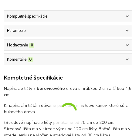
Kompletné špecifikácie
Parametre
Hodnotenie
0
Komentáre
0
Kompletné špecifikácie
Napínacie lišty z
borovicového
dreva s hrúbkou 2 cm a šírkou 4,5
cm.
K napínacím lištám dávame potrebné množstvo klinov, ktoré sú z
bukového dreva.
(Stredové napínacie lišty ponúkame od 70 cm do 200 cm.
Stredová lišta má v strede výrez od 120 cm lišty. Bočná lišta má v
strede jamku na vloženie stredovej lišty od 80 cm lišty.)