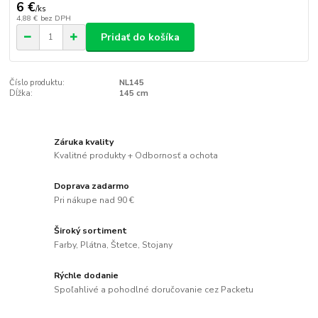
6 €
/
ks
4,88 €
bez DPH
Pridať do košíka
Číslo produktu:
NL145
Dĺžka:
145 cm
Záruka kvality
Kvalitné produkty + Odbornosť a ochota
Doprava zadarmo
Pri nákupe nad 90 €
Široký sortiment
Farby, Plátna, Štetce, Stojany
Rýchle dodanie
Spoľahlivé a pohodlné doručovanie cez Packetu