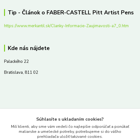
Tip - Článok o FABER-CASTELL Pitt Artist Pens
https://www.merkantil.sk/Clanky-Informacie-Zaujimavosti-a7_0.htm
Kde nás nájdete
Palackého 22
Bratislava, 811 02
Kontakty
Súhlasíte s ukladaním cookies?
www.merkantil.sk
Milí klienti, aby sme vám vedeli čo najlepšie odporúčať a ponúkať
maliarske a umelecké potreby, potrebujeme si do vášho
prehliadača uložiť takzvané cookies.