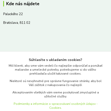
Kde nás nájdete
Palackého 22
Bratislava, 811 02
Kontakty
Súhlasíte s ukladaním cookies?
www.merkantil.sk
Milí klienti, aby sme vám vedeli čo najlepšie odporúčať a ponúkať
maliarske a umelecké potreby, potrebujeme si do vášho
prehliadača uložiť takzvané cookies.
0903 233 443
Niektoré sú nevyhnutné pre správne fungovanie stránky, aby bol
Pondelok-Piatok: 9.00-17.00hod.
Váš zážitok z nakupovania čo najlepší.
objednavky@merkantil-obchod.sk
Akceptovaním všetkých vám vieme poskytovať zmysluplné a
užitočné služby.
Podmienky a informácie o spracovávaní osobných údajov -
Cookies.