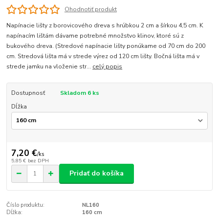
Ohodnotiť produkt
Napínacie lišty z borovicového dreva s hrúbkou 2 cm a šírkou 4,5 cm. K
napínacím lištám dávame potrebné množstvo klinov, ktoré sú z
bukového dreva. (Stredové napínacie lišty ponúkame od 70 cm do 200
cm. Stredová lišta má v strede výrez od 120 cm lišty. Bočná lišta má v
strede jamku na vloženie str...
celý popis
Dostupnosť
Skladom 6 ks
Dĺžka
7,20 €
/
ks
5,85 €
bez DPH
Pridať do košíka
Číslo produktu:
NL160
Dĺžka:
160 cm