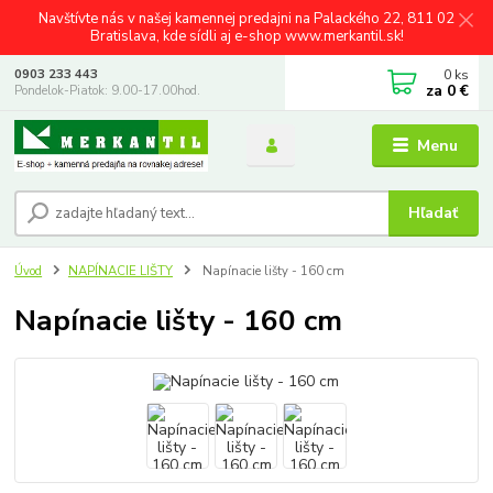
Navštívte nás v našej kamennej predajni na Palackého 22, 811 02
Bratislava, kde sídli aj e-shop www.merkantil.sk!
0
ks
0903 233 443
za
0 €
Pondelok-Piatok: 9.00-17.00hod.
Menu
Hľadať
Úvod
NAPÍNACIE LIŠTY
Napínacie lišty - 160 cm
Napínacie lišty - 160 cm