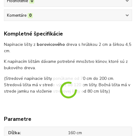
Hodnotenie
0
Komentáre
0
Kompletné špecifikácie
Napínacie lišty z
borovicového
dreva s hrúbkou 2 cm a šírkou 4,5
cm.
K napínacím lištám dávame potrebné množstvo klinov, ktoré sú z
bukového dreva.
(Stredové napínacie lišty ponúkame od 70 cm do 200 cm.
Stredová lišta má v strede výrez od 120 cm lišty. Bočná lišta má v
strede jamku na vloženie stredovej lišty od 80 cm lišty.)
Parametre
Dĺžka
160 cm