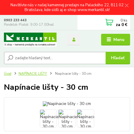
Navštívte nás v našej kamennej predajni na Palackého 22, 811 02
Bratislava, kde sídli aj e-shop www.merkantil.sk!
0
ks
0903 233 443
za
0 €
Pondelok-Piatok: 9.00-17.00hod.
Menu
Hľadať
Úvod
NAPÍNACIE LIŠTY
Napínacie lišty - 30 cm
Napínacie lišty - 30 cm