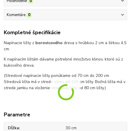
Hodnotenie
0
Komentáre
0
Kompletné špecifikácie
Napínacie lišty z
borovicového
dreva s hrúbkou 2 cm a šírkou 4,5
cm.
K napínacím lištám dávame potrebné množstvo klinov, ktoré sú z
bukového dreva.
(Stredové napínacie lišty ponúkame od 70 cm do 200 cm.
Stredová lišta má v strede výrez od 120 cm lišty. Bočná lišta má v
strede jamku na vloženie stredovej lišty od 80 cm lišty.)
Parametre
Dĺžka
30 cm