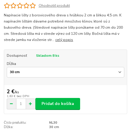
Ohodnotiť produkt
Napínacie lišty z borovicového dreva s hrúbkou 2 cm a šírkou 4,5 cm. K
napínacím lištám dávame potrebné množstvo klinov, ktoré sú z
bukového dreva. (Stredové napínacie lišty ponúkame od 70 cm do 200
cm. Stredová lišta má v strede výrez od 120 cm lišty. Bočná lišta má v
strede jamku na vloženie str...
celý popis
Dostupnosť
Skladom 8 ks
Dĺžka
2 €
/
ks
1,63 €
bez DPH
Pridať do košíka
Číslo produktu:
NL30
Dĺžka:
30 cm