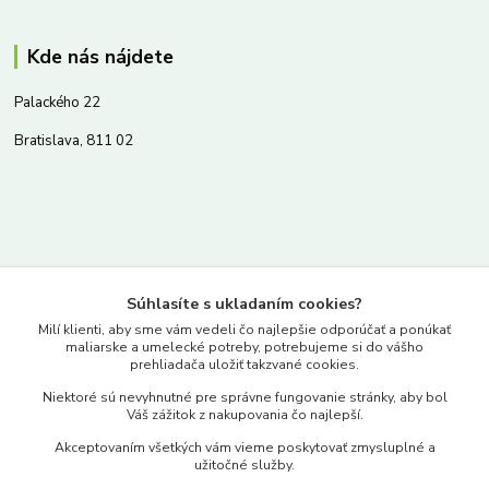
Kde nás nájdete
Palackého 22
Bratislava, 811 02
Kontakty
Súhlasíte s ukladaním cookies?
www.merkantil.sk
Milí klienti, aby sme vám vedeli čo najlepšie odporúčať a ponúkať
maliarske a umelecké potreby, potrebujeme si do vášho
prehliadača uložiť takzvané cookies.
0903 233 443
Niektoré sú nevyhnutné pre správne fungovanie stránky, aby bol
Pondelok-Piatok: 9.00-17.00hod.
Váš zážitok z nakupovania čo najlepší.
objednavky@merkantil-obchod.sk
Akceptovaním všetkých vám vieme poskytovať zmysluplné a
užitočné služby.