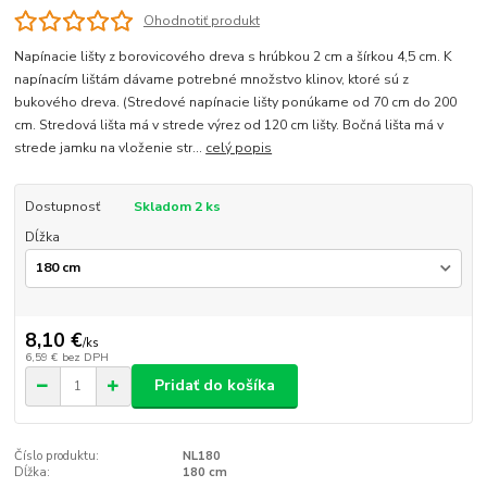
Ohodnotiť produkt
Napínacie lišty z borovicového dreva s hrúbkou 2 cm a šírkou 4,5 cm. K
napínacím lištám dávame potrebné množstvo klinov, ktoré sú z
bukového dreva. (Stredové napínacie lišty ponúkame od 70 cm do 200
cm. Stredová lišta má v strede výrez od 120 cm lišty. Bočná lišta má v
strede jamku na vloženie str...
celý popis
Dostupnosť
Skladom 2 ks
Dĺžka
8,10 €
/
ks
6,59 €
bez DPH
Pridať do košíka
Číslo produktu:
NL180
Dĺžka:
180 cm