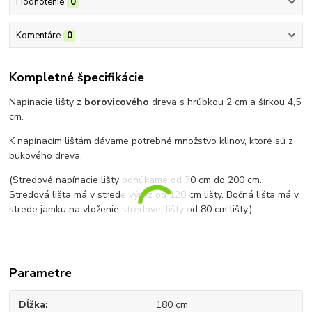
Hodnotenie
0
Komentáre
0
Kompletné špecifikácie
Napínacie lišty z
borovicového
dreva s hrúbkou 2 cm a šírkou 4,5
cm.
K napínacím lištám dávame potrebné množstvo klinov, ktoré sú z
bukového dreva.
(Stredové napínacie lišty ponúkame od 70 cm do 200 cm.
Stredová lišta má v strede výrez od 120 cm lišty. Bočná lišta má v
strede jamku na vloženie stredovej lišty od 80 cm lišty.)
Parametre
Dĺžka
180 cm