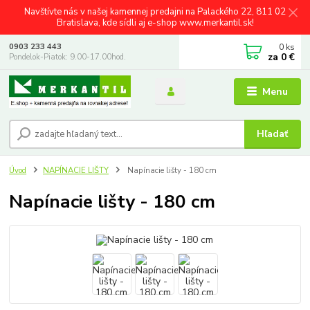
Navštívte nás v našej kamennej predajni na Palackého 22, 811 02
Bratislava, kde sídli aj e-shop www.merkantil.sk!
0
ks
0903 233 443
za
0 €
Pondelok-Piatok: 9.00-17.00hod.
Menu
Hľadať
Úvod
NAPÍNACIE LIŠTY
Napínacie lišty - 180 cm
Napínacie lišty - 180 cm