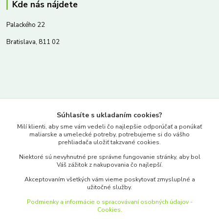
Kde nás nájdete
Palackého 22
Bratislava, 811 02
Kontakty
Súhlasíte s ukladaním cookies?
www.merkantil.sk
Milí klienti, aby sme vám vedeli čo najlepšie odporúčať a ponúkať
maliarske a umelecké potreby, potrebujeme si do vášho
prehliadača uložiť takzvané cookies.
0903 233 443
Niektoré sú nevyhnutné pre správne fungovanie stránky, aby bol
Pondelok-Piatok: 9.00-17.00hod.
Váš zážitok z nakupovania čo najlepší.
objednavky@merkantil-obchod.sk
Akceptovaním všetkých vám vieme poskytovať zmysluplné a
užitočné služby.
Podmienky a informácie o spracovávaní osobných údajov -
Cookies.