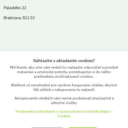
Palackého 22
Bratislava, 811 02
Kontakty
Súhlasíte s ukladaním cookies?
www.merkantil.sk
Milí klienti, aby sme vám vedeli čo najlepšie odporúčať a ponúkať
maliarske a umelecké potreby, potrebujeme si do vášho
prehliadača uložiť takzvané cookies.
0903 233 443
Niektoré sú nevyhnutné pre správne fungovanie stránky, aby bol
Pondelok-Piatok: 9.00-17.00hod.
Váš zážitok z nakupovania čo najlepší.
objednavky@merkantil-obchod.sk
Akceptovaním všetkých vám vieme poskytovať zmysluplné a
užitočné služby.
Podmienky a informácie o spracovávaní osobných údajov -
Cookies.