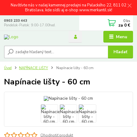
Navštívte nás v našej kamennej predajni na Palackého 22, 811 02
Bratislava, kde sídli aj e-shop www.merkantil.sk!
0
ks
0903 233 443
za
0 €
Pondelok-Piatok: 9.00-17.00hod.
Menu
Hľadať
Úvod
NAPÍNACIE LIŠTY
Napínacie lišty - 60 cm
Napínacie lišty - 60 cm
Ohodnotiť produkt