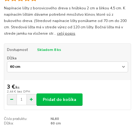
Napínacie lišty z borovicového dreva s hrúbkou 2 cm a šírkou 4,5 cm. K
napínacím lištám dávame potrebné množstvo klinov, ktoré sú z
bukového dreva. (Stredové napínacie lišty ponúkame od 70 cm do 200
cm. Stredová lišta má v strede výrez od 120 cm lišty. Bočná lišta má v
strede jamku na vloženie str...
celý popis
Dostupnosť
Skladom 8 ks
Dĺžka
3 €
/
ks
2,44 €
bez DPH
Pridať do košíka
Číslo produktu:
NL60
Dĺžka:
60 cm