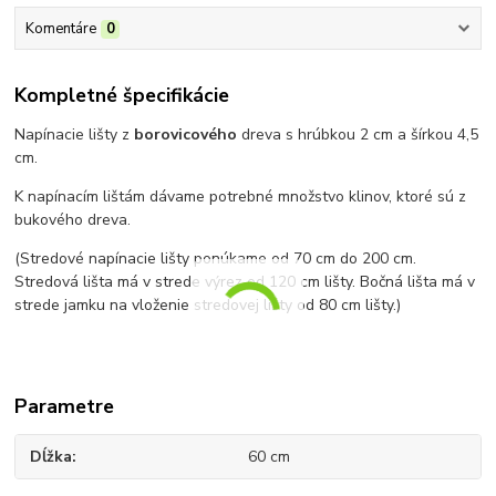
Komentáre
0
Kompletné špecifikácie
Napínacie lišty z
borovicového
dreva s hrúbkou 2 cm a šírkou 4,5
cm.
K napínacím lištám dávame potrebné množstvo klinov, ktoré sú z
bukového dreva.
(Stredové napínacie lišty ponúkame od 70 cm do 200 cm.
Stredová lišta má v strede výrez od 120 cm lišty. Bočná lišta má v
strede jamku na vloženie stredovej lišty od 80 cm lišty.)
Parametre
Dĺžka
60 cm