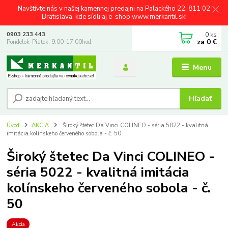
Navštívte nás v našej kamennej predajni na Palackého 22, 811 02
Bratislava, kde sídli aj e-shop www.merkantil.sk!
0
ks
0903 233 443
za
0 €
Pondelok-Piatok: 9.00-17.00hod.
Menu
Hľadať
Úvod
AKCIA
Široký štetec Da Vinci COLINEO - séria 5022 - kvalitná
imitácia kolínskeho červeného sobola - č. 50
Široký štetec Da Vinci COLINEO -
séria 5022 - kvalitná imitácia
kolínskeho červeného sobola - č.
50
Akcia