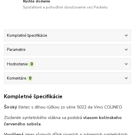
Rýchle dodanie
Spoľahlivé a pohodlné doručovanie cez Packetu
Kompletné špecifikácie
Parametre
Hodnotenie
0
Komentáre
0
Kompletné špecifikácie
Široký
štetec s dlhou rúčkou zo série 5022 da Vinci COLINEO.
Zložením syntetického vlákna sa podobá
vlasom kolínskeho
červeného sobola
.
Vyvážená
zmes rôznych dĺžok rovných a zvlnených syntetických