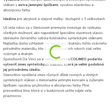
vlákien s
extra jemnými špičkami
, vysokou elasticitou a
absorpciou farby.
I
deálne
pre akrylové a olejové maľby
- dostupné v 3 veľkostiach.
Už veľa rokov sa v štetcovom priemysle investuje do výskumu
všetkých možností, ako napodobniť špeciálne vlastnosti vlasov
sibírskeho červeného sobola Kolinského syntetickými vláknami.
Najťažšia úloha vzhľadom na špecifickú štruktúru tohto vzácneho
prírodného materiálu, ktorý sa v posledných rokoch stal veľmi
vzácnym a drahým.
Spoločnosti Da Vinci sa
v rámci projektu COLINEO podarilo
vytvoriť zmes syntetických vlákien, ktorá je veľmi podobná
jej prírodnému ideálu.
Starostlivo vyvážená zmes rôznych dĺžok rovných a vlnitých
syntetických vlákien s mimoriadne jemnými koncami a zúženými
špičkami, vysokou pružnosťou a absorpciou farby. Plne
presvedčivá línia, ktorá si v budúcnosti určite nájde veľa
priaznivcov.