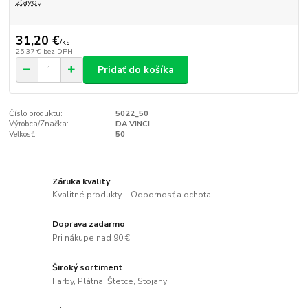
zľavou
31,20 €
/
ks
25,37 €
bez DPH
Pridať do košíka
Číslo produktu:
5022_50
Výrobca/Značka:
DA VINCI
Veľkosť:
50
Záruka kvality
Kvalitné produkty + Odbornosť a ochota
Doprava zadarmo
Pri nákupe nad 90 €
Široký sortiment
Farby, Plátna, Štetce, Stojany