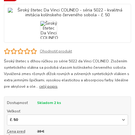
Ohodnotiť produkt
Široký štetec s dlhou rúčkou zo série 5022 da Vinci COLINEO. Zložením
syntetického vlákna sa podobá vlasom kolínskeho červeného sobola.
Vyvážená zmes rôznych dĺžok rovných a zvlnených syntetických vlákien s
extra jemnými špičkami, vysokou elasticitou a absorpciou farby. Ideálne
pre akrylové a ole...
celý popis
Dostupnosť
Skladom 2 ks
Veľkosť
Cena pred
39 €