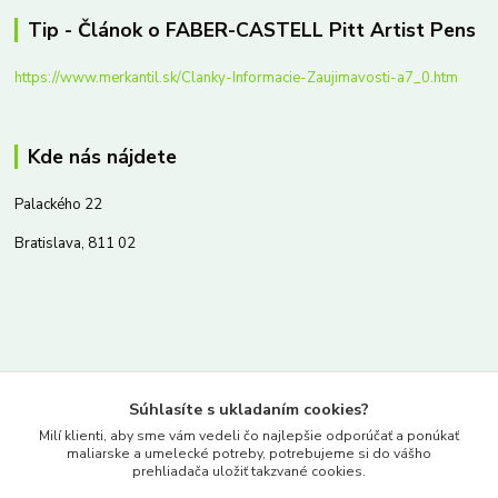
Tip - Článok o FABER-CASTELL Pitt Artist Pens
https://www.merkantil.sk/Clanky-Informacie-Zaujimavosti-a7_0.htm
Kde nás nájdete
Palackého 22
Bratislava, 811 02
Kontakty
Súhlasíte s ukladaním cookies?
www.merkantil.sk
Milí klienti, aby sme vám vedeli čo najlepšie odporúčať a ponúkať
maliarske a umelecké potreby, potrebujeme si do vášho
prehliadača uložiť takzvané cookies.
0903 233 443