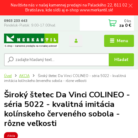
Navštívte nás v našej kamennej predajni na Palackého 22, 811 02
Bratislava, kde sídli aj e-shop www.merkantil.sk!
0
ks
0903 233 443
za
0 €
Pondelok-Piatok: 9.00-17.00hod.
Menu
Hľadať
Úvod
AKCIA
Široký štetec Da Vinci COLINEO - séria 5022 - kvalitná
imitácia kolínskeho červeného sobola - rôzne veľkosti
Široký štetec Da Vinci COLINEO -
séria 5022 - kvalitná imitácia
kolínskeho červeného sobola -
rôzne veľkosti
Akcia