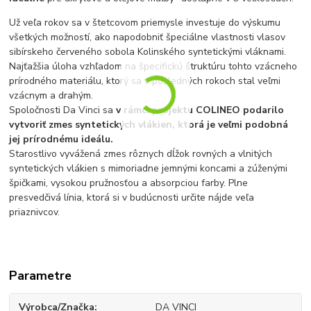
Už veľa rokov sa v štetcovom priemysle investuje do výskumu
všetkých možností, ako napodobniť špeciálne vlastnosti vlasov
sibírskeho červeného sobola Kolinského syntetickými vláknami.
Najťažšia úloha vzhľadom na špecifickú štruktúru tohto vzácneho
prírodného materiálu, ktorý sa v posledných rokoch stal veľmi
vzácnym a drahým.
Spoločnosti Da Vinci sa
v rámci projektu COLINEO podarilo
vytvoriť zmes syntetických vlákien, ktorá je veľmi podobná
jej prírodnému ideálu.
Starostlivo vyvážená zmes rôznych dĺžok rovných a vlnitých
syntetických vlákien s mimoriadne jemnými koncami a zúženými
špičkami, vysokou pružnosťou a absorpciou farby. Plne
presvedčivá línia, ktorá si v budúcnosti určite nájde veľa
priaznivcov.
Parametre
Výrobca/Značka
DA VINCI