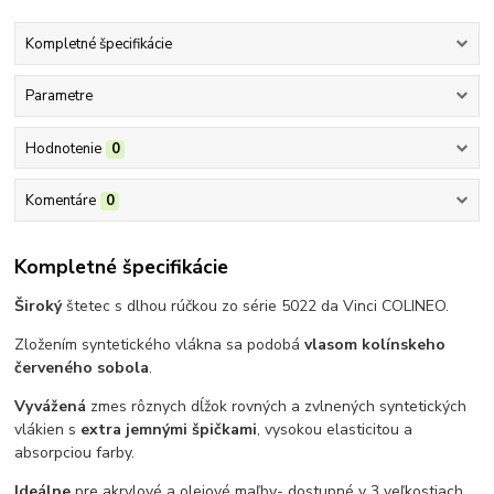
Kompletné špecifikácie
Parametre
Hodnotenie
0
Komentáre
0
Kompletné špecifikácie
Široký
štetec s dlhou rúčkou zo série 5022 da Vinci COLINEO.
Zložením syntetického vlákna sa podobá
vlasom kolínskeho
červeného sobola
.
Vyvážená
zmes rôznych dĺžok rovných a zvlnených syntetických
vlákien s
extra jemnými špičkami
, vysokou elasticitou a
absorpciou farby.
I
deálne
pre akrylové a olejové maľby
- dostupné v 3 veľkostiach.